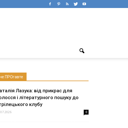
не ПРОгавте
аталія Лазука: від прикрас для
олосся і літературного пошуку до
трілецького клубу
.07.2026
0