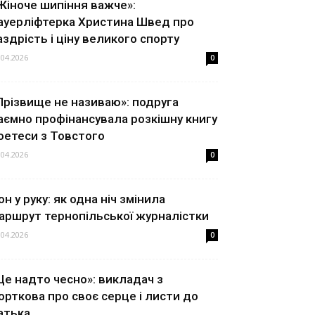
Жіноче шипіння важче»:
ауерліфтерка Христина Швед про
аздрість і ціну великого спорту
.04.2026
0
Прізвище не називаю»: подруга
аємно профінансувала розкішну книгу
оетеси з Товстого
.04.2026
0
он у руку: як одна ніч змінила
аршрут тернопільської журналістки
.04.2026
0
Це надто чесно»: викладач з
орткова про своє серце і листи до
атька