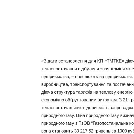
«З дати встановлення для КП «ТМТКЕ» діючи
теплопостачання відбулися значні зміни як ек
підприємства, – пояснюють на підприємстві. –
виробництва, транспортування та постачання
діюча структура тарифів на теплову енергію
економічно обґрунтованим витратам. З 21 тр
теплопостачальних підприємств запроваджено
природного газу. Ціна природного газу визн
природного газу з ТзОВ “Газопостачальна ко
вона становить 30 217,52 гривень за 1000 куб