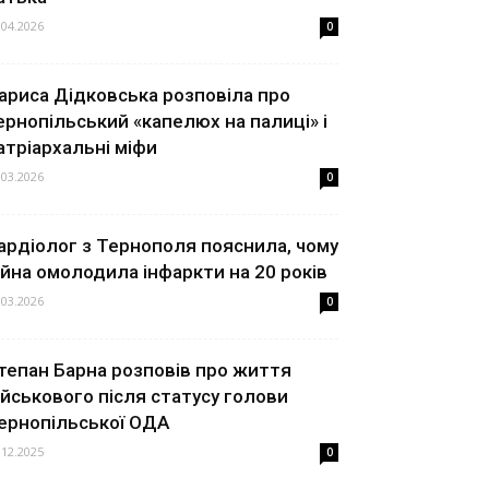
.04.2026
0
ариса Дідковська розповіла про
ернопільський «капелюх на палиці» і
атріархальні міфи
.03.2026
0
ардіолог з Тернополя пояснила, чому
ійна омолодила інфаркти на 20 років
.03.2026
0
тепан Барна розповів про життя
ійськового після статусу голови
ернопільської ОДА
.12.2025
0