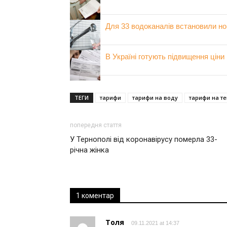
Для 33 водоканалів встановили но
В Україні готують підвищення ціни
ТЕГИ
тарифи
тарифи на воду
тарифи на т
попередня стаття
У Тернополі від коронавірусу померла 33-
річна жінка
1 коментар
Толя
09.11.2021 at 14:37