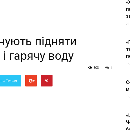
«
п
з
22
нують підняти
«
т
 і гарячу воду
п
15
503
1
 на Twitter
С
м
15
«
Ч
б