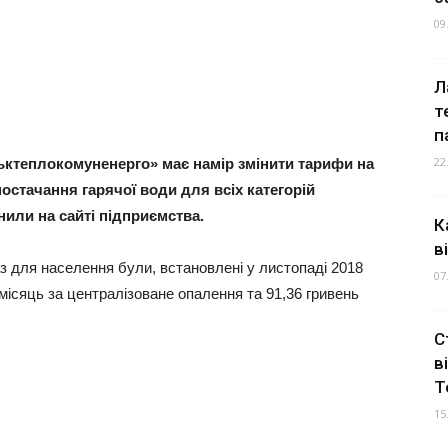
09
Л
т
п
22
ктеплокомуненерго» має намір змінити тарифи на
постачання гарячої води для всіх категорій
или на сайті підприємства.
К
в
раз для населення були, встановлені у листопаді 2018
07
 місяць за централізоване опалення та 91,36 гривень
С
в
Т
15