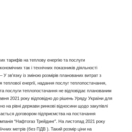
х тарифів на теплову енергію та послуги
ономічних так і технічних показників діяльності
 У зв’язку із зміною розмірів планованих витрат з
 теплової енергії, надання послуг теплопостачання,
 та послуги теплопостачання не відповідає планованим
авня 2021 року відповідно до рішень Уряду України для
 на рівні держави ринкові відносини щодо закупівлі
ачається договором підприємства на постачання
мпанія “Нафтогаз Трейдинг”. На листопад 2021 року
ічних метрів (без ПДВ ). Такий розмір ціни на