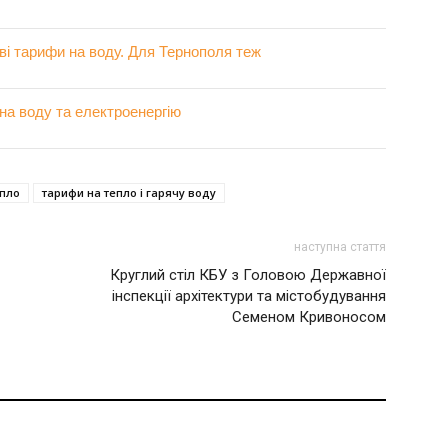
ві тарифи на воду. Для Тернополя теж
 на воду та електроенергію
епло
тарифи на тепло і гарячу воду
наступна стаття
Круглий стіл КБУ з Головою Державної
інспекції архітектури та містобудування
Семеном Кривоносом