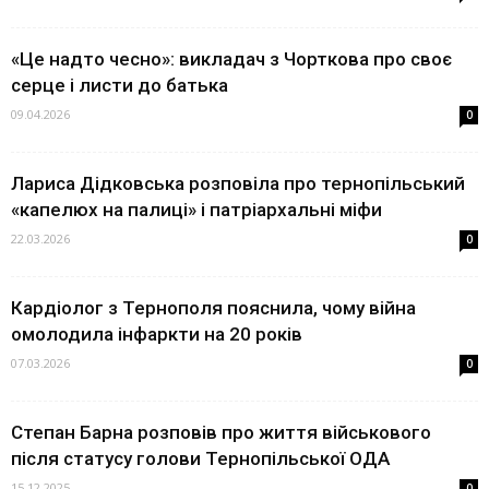
«Це надто чесно»: викладач з Чорткова про своє
серце і листи до батька
09.04.2026
0
Лариса Дідковська розповіла про тернопільський
«капелюх на палиці» і патріархальні міфи
22.03.2026
0
Кардіолог з Тернополя пояснила, чому війна
омолодила інфаркти на 20 років
07.03.2026
0
Степан Барна розповів про життя військового
після статусу голови Тернопільської ОДА
15.12.2025
0