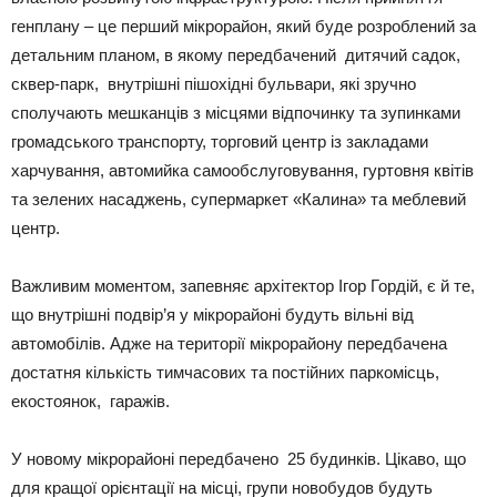
генплану – це перший мікрорайон, який буде розроблений за
детальним планом, в якому передбачений дитячий садок,
сквер-парк, внутрішні пішохідні бульвари, які зручно
сполучають мешканців з місцями відпочинку та зупинками
громадського транспорту, торговий центр із закладами
харчування, автомийка самообслуговування, гуртовня квітів
та зелених насаджень, супермаркет «Калина» та меблевий
центр.
Важливим моментом, запевняє архітектор Ігор Гордій, є й те,
що внутрішні подвір’я у мікрорайоні будуть вільні від
автомобілів. Адже на території мікрорайону передбачена
достатня кількість тимчасових та постійних паркомісць,
екостоянок, гаражів.
У новому мікрорайоні передбачено 25 будинків. Цікаво, що
для кращої орієнтації на місці, групи новобудов будуть