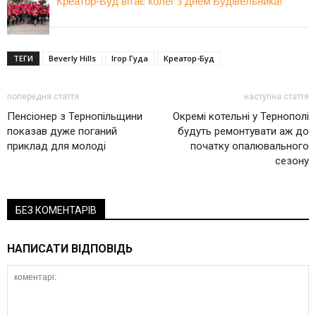
Креатор-Буд вітає колег з Днем Будівельника!
ТЕГИ
Beverly Hills
Ігор Гуда
Креатор-Буд
попередня стаття
наступна стаття
Пенсіонер з Тернопільщини
Окремі котельні у Тернополі
показав дуже поганий
будуть ремонтувати аж до
приклад для молоді
початку опалювального
сезону
БЕЗ КОМЕНТАРІВ
НАПИСАТИ ВІДПОВІДЬ