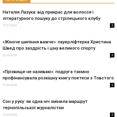
Наталія Лазука: від прикрас для волосся і
літературного пошуку до стрілецького клубу
17.07.2026
0
«Жіноче шипіння важче»: пауерліфтерка Христина
Швед про заздрість і ціну великого спорту
22.04.2026
0
«Прізвище не називаю»: подруга таємно
профінансувала розкішну книгу поетеси з Товстого
15.04.2026
0
Сон у руку: як одна ніч змінила маршрут
тернопільської журналістки
15.04.2026
0