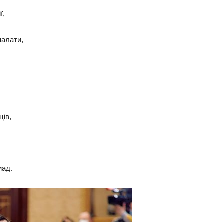
ї,
палати,
ців,
мад.