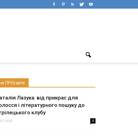
не ПРОгавте
аталія Лазука: від прикрас для
олосся і літературного пошуку до
трілецького клубу
.07.2026
0