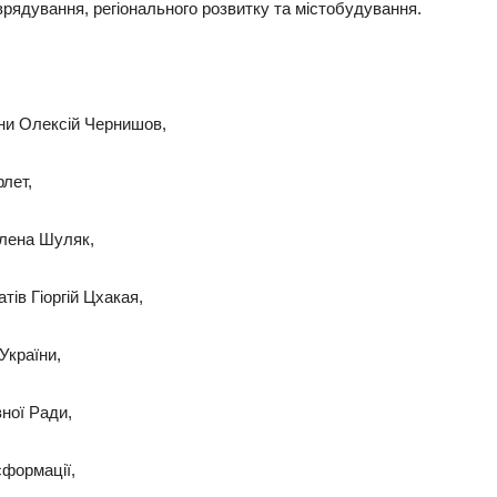
врядування, регіонального розвитку та містобудування.
їни Олексій Чернишов,
рлет,
Олена Шуляк,
тів Гіоргій Цхакая,
України,
ної Ради,
сформації,