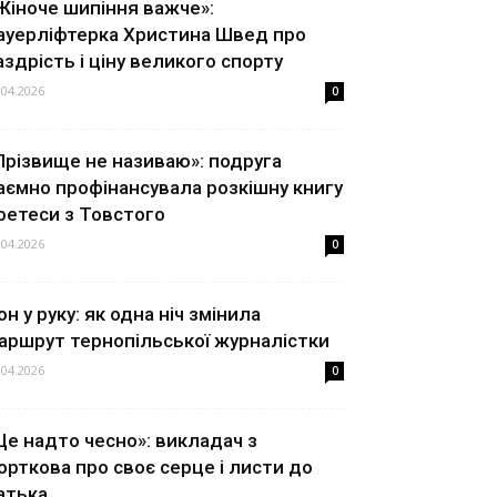
Жіноче шипіння важче»:
ауерліфтерка Христина Швед про
аздрість і ціну великого спорту
.04.2026
0
Прізвище не називаю»: подруга
аємно профінансувала розкішну книгу
оетеси з Товстого
.04.2026
0
он у руку: як одна ніч змінила
аршрут тернопільської журналістки
.04.2026
0
Це надто чесно»: викладач з
орткова про своє серце і листи до
атька