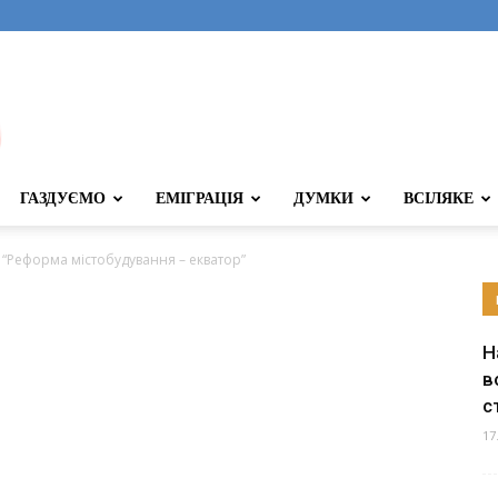
ГАЗДУЄМО
ЕМІГРАЦІЯ
ДУМКИ
ВСІЛЯКЕ
 “Реформа містобудування – екватор”
Н
в
с
17