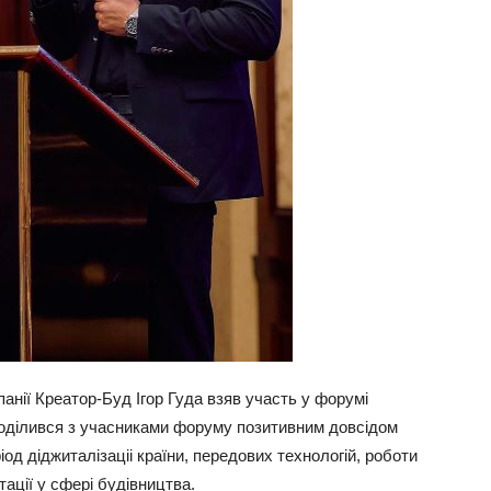
анії Креатор-Буд Ігор Гуда взяв участь у форумі
оділився з учасниками форуму позитивним довсідом
д діджиталізаціі країни, передових технологій, роботи
ації у сфері будівництва.