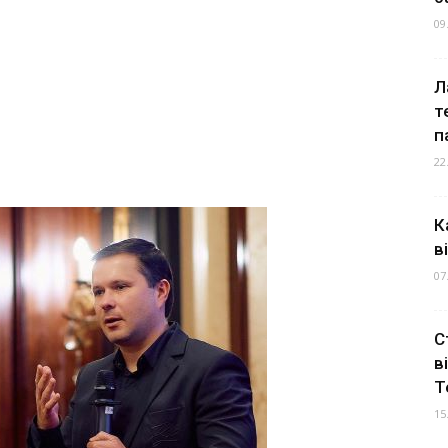
09
Л
т
п
22
К
в
07
С
в
Т
15