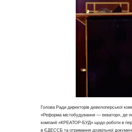
Голова Ради директорів девелоперської комп
«Реформа містобудування — екватор», де п
компанії «КРЕАТОР-БУД» щодо роботи в періо
в ЄДЕССБ та отримання дозвільної документ