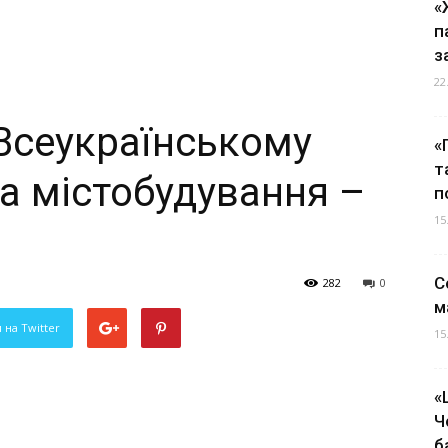
«
п
з
22
 Всеукраїнському
«
т
а містобудування –
п
15
С
282
0
м
 на Twitter
15
«
Ч
б