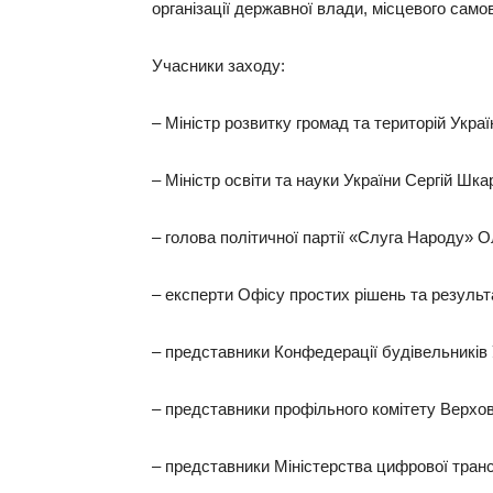
організації державної влади, місцевого само
Учасники заходу:
– Міністр розвитку громад та територій Укра
– Міністр освіти та науки України Сергій Шка
– голова політичної партії «Слуга Народу» 
– експерти Офісу простих рішень та результа
– представники Конфедерації будівельників 
– представники профільного комітету Верхов
– представники Міністерства цифрової тран