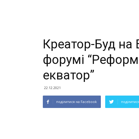
Креатор-Буд на
форумі “Реформ
екватор”
22.12.2021
поділитися на Facebook
поділитися