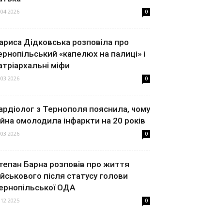
.04.2026
0
ариса Дідковська розповіла про
ернопільський «капелюх на палиці» і
атріархальні міфи
.03.2026
0
ардіолог з Тернополя пояснила, чому
ійна омолодила інфаркти на 20 років
.03.2026
0
тепан Барна розповів про життя
ійськового після статусу голови
ернопільської ОДА
.12.2025
0