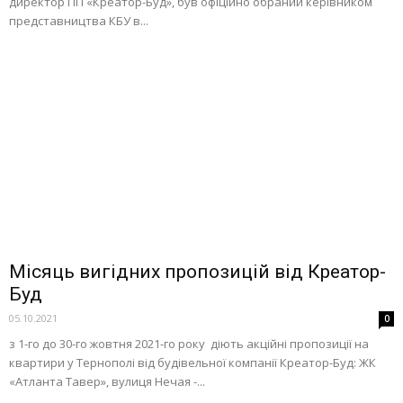
директор ПП «Креатор-Буд», був офіційно обраний керівником
представництва КБУ в...
Місяць вигідних пропозицій від Креатор-
Буд
05.10.2021
0
з 1-го до 30-го жовтня 2021-го року діють акційні пропозиції на
квартири у Тернополі від будівельної компанії Креатор-Буд: ЖК
«Атланта Тавер», вулиця Нечая -...