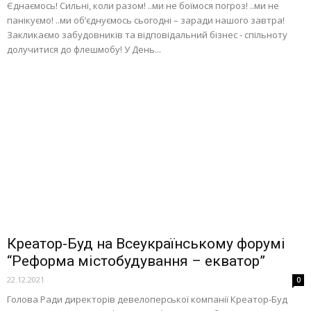
Єднаємось! Сильні, коли разом! ..ми не боїмося погроз! ..ми не
панікуємо! ..ми об’єднуємось сьогодні – заради нашого завтра!
Закликаємо забудовників та відповідальний бізнес - спільноту
долучитися до флешмобу! У День...
Креатор-Буд на Всеукраїнському форумі
“Реформа містобудування – екватор”
22.12.2021
0
Голова Ради директорів девелоперської компанії Креатор-Буд