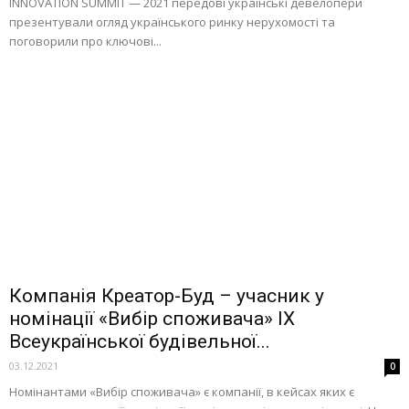
INNOVATION SUMMIT — 2021 передові українські девелопери
презентували огляд українського ринку нерухомості та
поговорили про ключові...
Компанія Креатор-Буд – учасник у
номінації «Вибір споживача» IX
Всеукраїнської будівельної...
03.12.2021
0
Номінантами «Вибір споживача» є компанії, в кейсах яких є