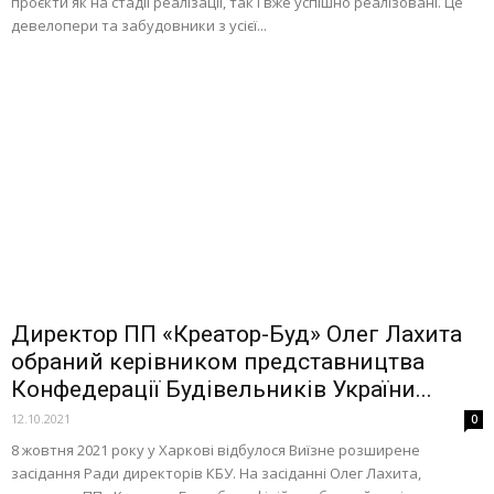
проєкти як на стадії реалізації, так і вже успішно реалізовані. Це
девелопери та забудовники з усієї...
Директор ПП «Креатор-Буд» Олег Лахита
обраний керівником представництва
Конфедерації Будівельників України...
12.10.2021
0
8 жовтня 2021 року у Харкові відбулося Виїзне розширене
засідання Ради директорів КБУ. На засіданні Олег Лахита,