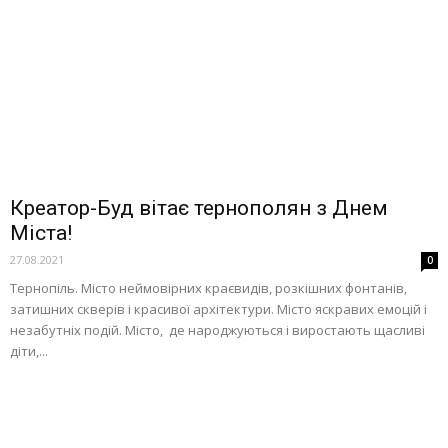
Креатор-Буд вітає тернополян з Днем
Міста!
27.08.2021
0
Тернопіль. Місто неймовірних краєвидів, розкішних фонтанів,
затишних скверів і красивої архітектури. Місто яскравих емоцій і
незабутніх подій. Місто, де народжуються і виростають щасливі
діти,...