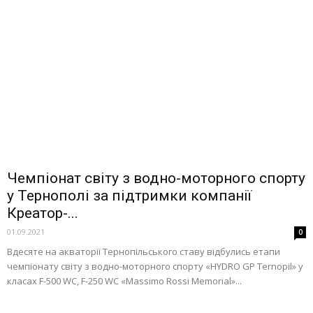
Чемпіонат світу з водно-моторного спорту
у Тернополі за підтримки компанії
Креатор-...
01.09.2021
0
Вдесяте на акваторії Тернопільського ставу відбулись етапи
чемпіонату світу з водно-моторного спорту «HYDRO GP Ternopil» у
класах F-500 WC, F-250 WC «Massimo Rossi Memorial»...