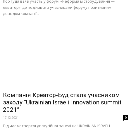
Ігор Гуда взяв участь у форумі «Реформа містобудування —
екватор», де поділився з учасниками форуму позитивним
довсідом компанії...
Компанія Креатор-Буд стала учасником
заходу “Ukrainian Israeli Innovation summit –
2021”
17.12.2021
0
Під час четвертої дискусійної панелі на UKRAINIAN ISRAELI