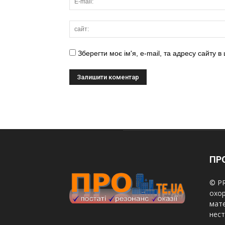
Зберегти моє ім'я, e-mail, та адресу сайту 
ПРО
© PR
охор
мате
нест