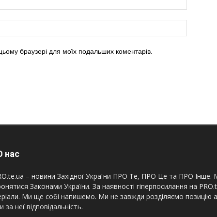
в цьому браузері для моїх подальших коментарів.
 нас
O.te.ua – новини Західної України ПРО Те, ПРО Це та ПРО Інше. М
онятися Законами України. За наявності гіперпосилання на PRO.
ріали. Ми ще собі напишемо. Ми не завжди розділяємо позицію а
и за неї відповідальність.