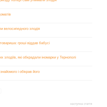
доматів
ли велосипедного злодія
 товариша: гроші віддав бабусі
 злодіїв, які обкрадали іномарки у Тернополі
найомого і обікрав його
наступна стаття