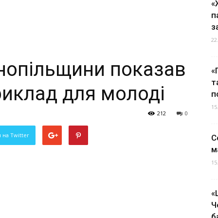
«
п
з
22
рнопільщини показав
«
т
риклад для молоді
п
15
212
0
 на Twitter
С
м
15
«
Ч
б