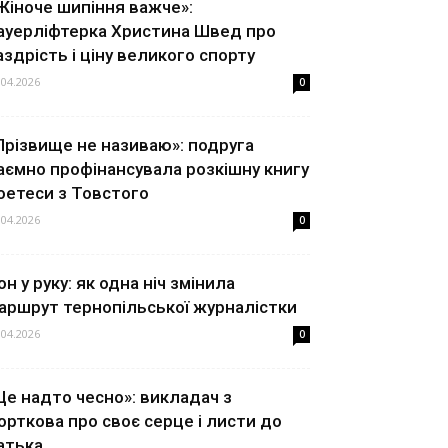
Жіноче шипіння важче»:
ауерліфтерка Христина Швед про
аздрість і ціну великого спорту
.04.2026
0
Прізвище не називаю»: подруга
аємно профінансувала розкішну книгу
оетеси з Товстого
.04.2026
0
он у руку: як одна ніч змінила
аршрут тернопільської журналістки
.04.2026
0
Це надто чесно»: викладач з
орткова про своє серце і листи до
атька