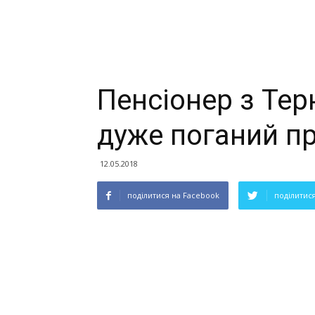
Пенсіонер з Те
дуже поганий п
12.05.2018
поділитися на Facebook
поділитися