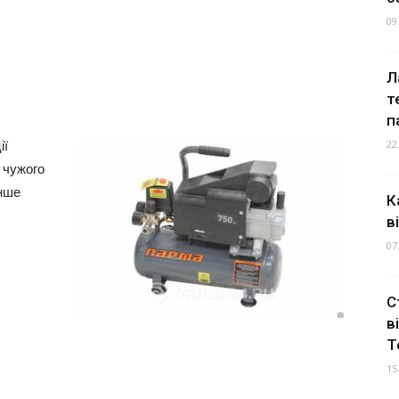
09
Л
т
п
22
ії
 чужого
інше
К
в
07
С
в
Т
15