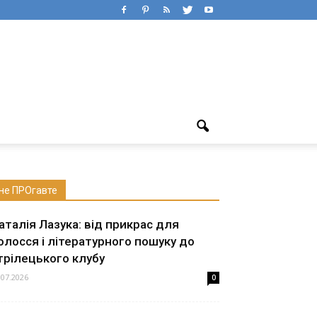
не ПРОгавте
аталія Лазука: від прикрас для
олосся і літературного пошуку до
трілецького клубу
.07.2026
0