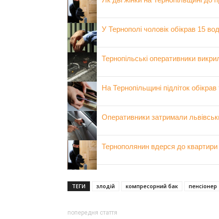
У Тернополі чоловік обікрав 15 во
Тернопільські оперативники викри
На Тернопільщині підліток обікрав
Оперативники затримали львівських
Тернополянин вдерся до квартири з
ТЕГИ
злодій
компресорний бак
пенсіонер
попередня стаття