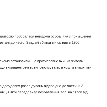
територію пробралася невідома особа, яка з приміщення
талі до нього. Завдані збитки він оцінив в 1300
цейські встановили, що протиправне вчинив житель
 що викрадені речі встиг реалізувати, а кошти витратити
р досудових розслідувань відповідно до частини 3
анкція якої передбачає позбавлення волі на строк від