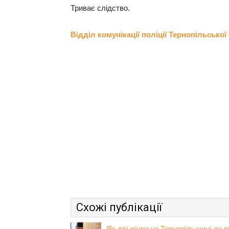
Триває слідство.
Відділ комунікації поліції Тернопільської
Схожі публікації
Як дві жінки на Тернопільщині до п