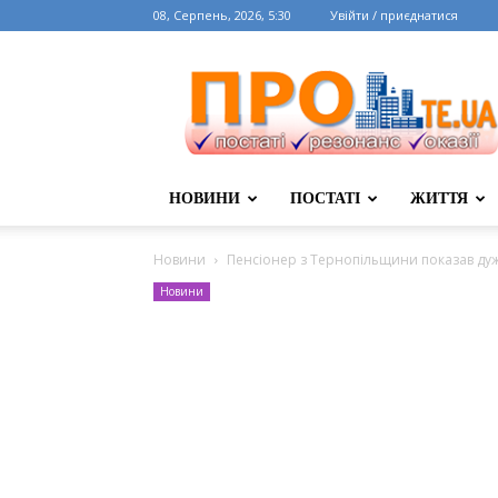
08, Серпень, 2026, 5:30
Увійти / приєднатися
НОВИНИ
ПОСТАТІ
ЖИТТЯ
Новини
Пенсіонер з Тернопільщини показав ду
Новини