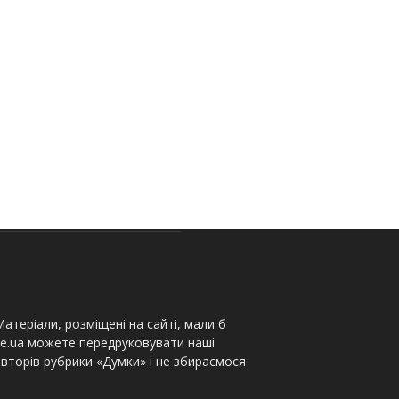
атеріали, розміщені на сайті, мали б
te.ua можете передруковувати наші
вторів рубрики «Думки» і не збираємося