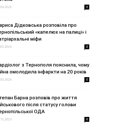
.04.2026
0
ариса Дідковська розповіла про
ернопільський «капелюх на палиці» і
атріархальні міфи
.03.2026
0
ардіолог з Тернополя пояснила, чому
ійна омолодила інфаркти на 20 років
.03.2026
0
тепан Барна розповів про життя
ійськового після статусу голови
ернопільської ОДА
.12.2025
0