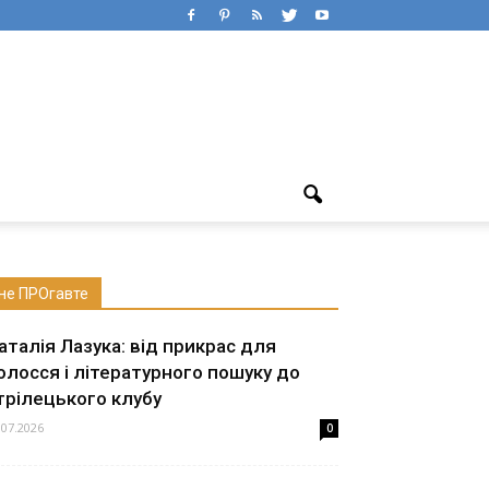
не ПРОгавте
аталія Лазука: від прикрас для
олосся і літературного пошуку до
трілецького клубу
.07.2026
0