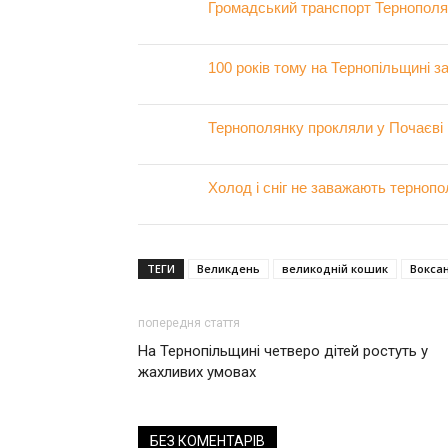
Громадський транспорт Тернополя з
100 років тому на Тернопільщині 
Тернополянку прокляли у Почаєві
Холод і сніг не заважають тернопо
ТЕГИ
Великдень
великодній кошик
Вокса
попередня стаття
На Тернопільщині четверо дітей ростуть у
жахливих умовах
БЕЗ КОМЕНТАРІВ