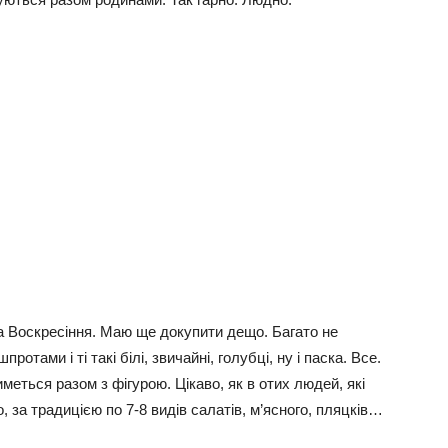
ра Воскресіння. Маю ще докупити дещо. Багато не
ротами і ті такі білі, звичайні, голубці, ну і паска. Все.
меться разом з фігурою. Цікаво, як в отих людей, які
 за традицією по 7-8 видів салатів, м’ясного, пляцків…