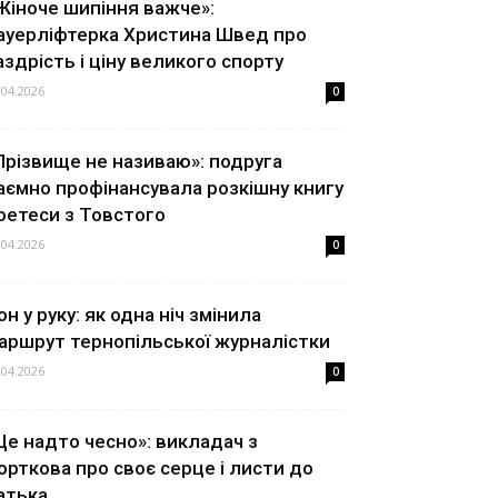
Жіноче шипіння важче»:
ауерліфтерка Христина Швед про
аздрість і ціну великого спорту
.04.2026
0
Прізвище не називаю»: подруга
аємно профінансувала розкішну книгу
оетеси з Товстого
.04.2026
0
он у руку: як одна ніч змінила
аршрут тернопільської журналістки
.04.2026
0
Це надто чесно»: викладач з
орткова про своє серце і листи до
атька