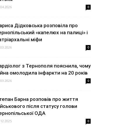
.04.2026
0
ариса Дідковська розповіла про
ернопільський «капелюх на палиці» і
атріархальні міфи
.03.2026
0
ардіолог з Тернополя пояснила, чому
ійна омолодила інфаркти на 20 років
.03.2026
0
тепан Барна розповів про життя
ійськового після статусу голови
ернопільської ОДА
.12.2025
0