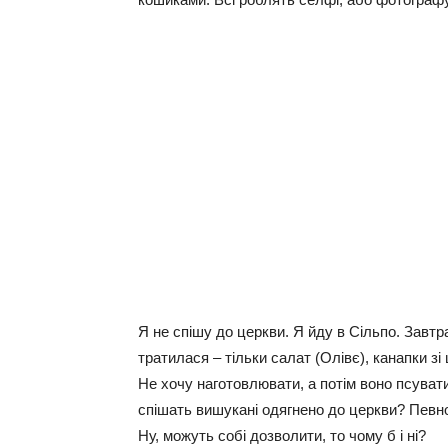
Я не спішу до церкви. Я йду в Сільпо. Завт
тратилася – тільки салат (Олівє), канапки зі шп
Не хочу наготовлювати, а потім воно псувати
спішать вишукані одягнено до церкви? Певно,
Ну, можуть собі дозволити, то чому б і ні?