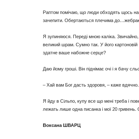
Раптом помічаю, що люди обходять щось на т
зачепити. Обертаються плечима до…жебрак
Я зупиняюся. Переді мною каліка. Звичайно,
великий шрам. Сумно так. У його картоновій
здатне ваше набожне серце?
Даю йому гроші. Він піднімає очі і я бачу сль
– Хай вам Бог дасть здоровя, – каже вдячно.
Я йду в Сільпо, купу все що мені треба і пов
лежать лише одна писанка і мої 20 гривень. 
Воксана ШВАРЦ