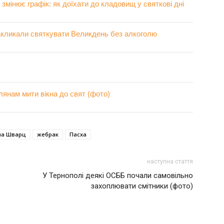
мінює графік: як доїхати до кладовищ у святкові дні
закликали святкувати Великдень без алкоголю
лянам мити вікна до свят (фото)
на Шварц
жебрак
Пасха
наступна стаття
У Тернополі деякі ОСББ почали самовільно
захоплювати смітники (фото)