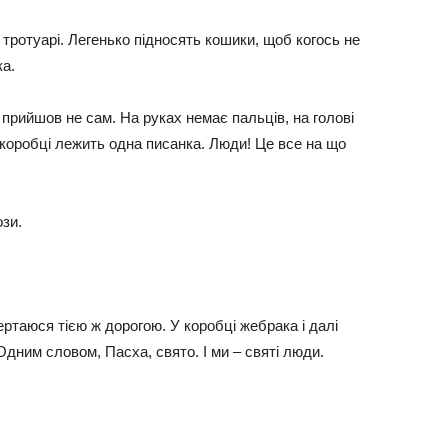
ротуарі. Легенько підносять кошики, щоб когось не
а.
 прийшов не сам. На руках немає пальців, на голові
 коробці лежить одна писанка. Люди! Це все на що
ози.
ертаюся тією ж дорогою. У коробці жебрака і далі
Одним словом, Пасха, свято. І ми – святі люди.