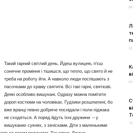
09
Л
т
п
22
Такий гарний світлий день. Йдеш вулицею, п’єш
К
сонячне проміння і тішишся, що тепло, що свято й не
в
треба на роботу йти. А навколо люди поспішають з
07
пасочками до храму святити. Всі такі гарні, святкові.
Деякі особливо вишукані. Одразу можна помітити
С
дорогі костюми на чоловіках. Ґудзики розшпилені, бо
в
вже вранці певно добряче поснідали і поли піджака
Т
не сходяться. А поряд йдуть їхні дружини – у
15
вишуканих сукнях, з зачісками. Діти з маленькими
уються разом родинами. Так гарно. Людно.