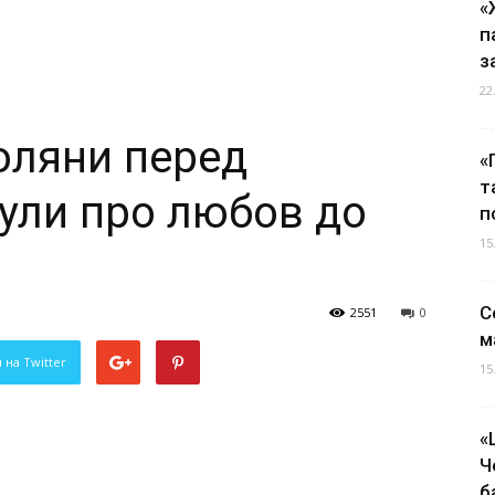
«
п
з
22
оляни перед
«
т
ули про любов до
п
15
С
2551
0
м
 на Twitter
15
«
Ч
б