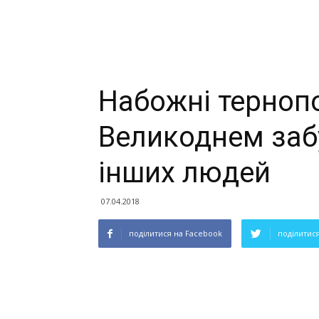
Набожні терноп
Великоднем заб
інших людей
07.04.2018
поділитися на Facebook
поділитися