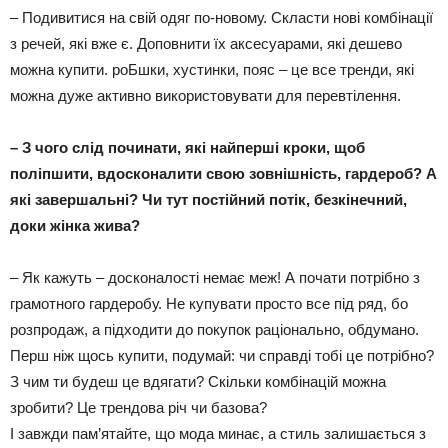
– Подивитися на свій одяг по-новому. Скласти нові комбінації
з речей, які вже є. Доповнити їх аксесуарами, які дешево
можна купити. роБшки, хустинки, пояс – це все тренди, які
можна дуже активно використовувати для перевтілення.
–
З чого слід починати, які найперші кроки, щоб
поліпшити, вдосконалити свою зовнішність, гардероб? А
які завершальні? Чи тут постійний потік, безкінечний,
доки жінка жива?
– Як кажуть – досконалості немає меж! А почати потрібно з
грамотного гардеробу. Не купувати просто все під ряд, бо
розпродаж, а підходити до покупок раціонально, обдумано.
Перш ніж щось купити, подумай: чи справді тобі це потрібно?
З чим ти будеш це вдягати? Скільки комбінацій можна
зробити? Це трендова річ чи базова?
І завжди пам’ятайте, що мода минає, а стиль залишається з