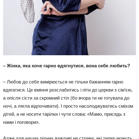
–
Жінка, яка хоче гарно вдягнутися, вона себе любить?
– Любов до себе вимірюється не тільки бажанням гарно
вдягатися. Це вміння розслабитись і піти до церкви з сім’єю,
а опісля сісти за скромний стіл (бо вчора ти не готувала до
ночі, а лягла відпочивати). І просто насолоджуватись сміхом
дітей, а не носити тарілки і чути слова: «Мамо, присядь з
нами і поговори».
Адже для наших рідних важливі не страви, які тепер можуть