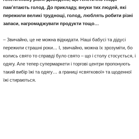
пам’ятають голод. До прикладу, внуки тих людей, які
пережили великі труднощі, голод, люблять робити різні
запаси, нагромаджувати продукти тощо…
– Звичайно, це не можна відкидати. Наші бабусі та дідусі
пережили страшні роки… І, звичайно, можна їх зрозуміти, бо
колись свято то справді було свято – що і столу стосується, і
одягу. Але тепер супермаркети і торгові центри пропонують
такий вибір їжі та одягу… а границі «святкової» та щоденної
їжі стираються.