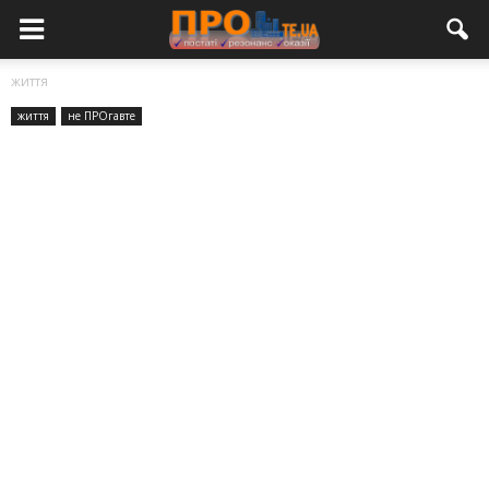
життя
життя
не ПРОгавте