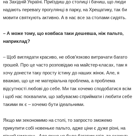
на Західній Україні. Приїздиш до столиці і бачиш, що люди
надають перевагу прогулянці в парку, на Хрещатику, так би
мовити святкують активно. А в нас все за столами сидять.
–
А може тому, що ковбаса таки дешевша, ніж пальто,
наприклад?
– Щоб виглядати красиво, не обов’язково витрачати багато
грошей. Про це часто розповідаю на майстер-класах, там я
хочу донести таку просту істину до наших жінок. Але, я
вважаю, що це не матеріальна проблема, а проблема
відсутності любові до себе. Ми так хочемо сподобатися всім
і щоб нас похвалили, що забуваємо сприймати і любити себе
такими як є – хочемо бути ідеальними.
Якщо ми зекономимо на столі, то запросто зможемо
прикупити собі новеньке пальто, адже ціни є дуже різні, на
різний гаманець. Але якщо не буде багатим стіл, то скажуть,