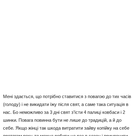
Мені здається, що потрібно ставитися з повагою до тих часів
(голоду) і не викидати їжу після свят, а саме така ситуація в
нас. Бо неможливо за 3 дні свят з’їсти 4 палиці ковбаси і 2
шинки. Повага повинна бути не лише до традицій, а й до
себе. Якщо жінці так шкода витратити зайву копійку на себе
протягом року, то можна робити це раз в сезон і приурочити