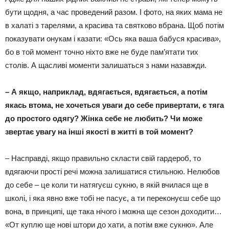
бути щодня, а час проведений разом. І фото, на яких мама не
в халаті з тарелями, а красива та святково вбрана. Щоб потім
показувати онукам і казати: «Ось яка ваша бабуся красива»,
бо в той момент точно ніхто вже не буде пам’ятати тих
столів. А щасливі моменти залишаться з нами назавжди.
–
А якщо, наприклад, вдягається, вдягається, а потім
якась втома, не хочеться уваги до себе привертати, є тяга
до простого одягу? Жінка себе не любить? Чи може
звертає увагу на інші якості в житті в той момент?
– Насправді, якщо правильно скласти свій гардероб, то
вдягаючи прості речі можна залишатися стильною. Нелюбов
до себе – це коли ти натягуєш сукню, в якій вчилася ще в
школі, і яка явно вже тобі не пасує, а ти переконуєш себе що
вона, в принципі, ще така нічого і можна ще сезон доходити…
«От куплю ще нові штори до хати, а потім вже сукню». Але