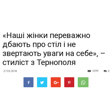
«Наші жінки переважно
дбають про стіл і не
звертають уваги на себе», –
стиліст з Тернополя
27.03.2018
1777
0