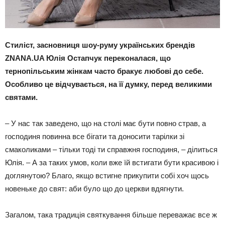
Стиліст, засновниця шоу-руму українських брендів
ZNANA.UA Юлія Остапчук переконалася, що
тернопільським жінкам часто бракує любові до себе.
Особливо це відчувається, на її думку, перед великими
святами.
– У нас так заведено, що на столі має бути повно страв, а
господиня повинна все бігати та доносити тарілки зі
смаколиками – тільки тоді ти справжня господиня, – ділиться
Юлія. – А за таких умов, коли вже їй встигати бути красивою і
доглянутою? Благо, якщо встигне прикупити собі хоч щось
новеньке до свят: аби було що до церкви вдягнути.
Загалом, така традиція святкування більше переважає все ж