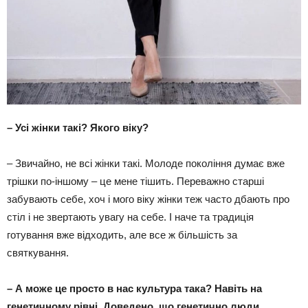
–
Усі жінки такі? Якого віку?
– Звичайно, не всі жінки такі. Молоде покоління думає вже
трішки по-іншому – це мене тішить. Переважно старші
забувають себе, хоч і мого віку жінки теж часто дбають про
стіл і не звертають увагу на себе. І наче та традиція
готування вже відходить, але все ж більшість за
святкування.
–
А може це просто в нас культура така? Навіть на
генетичному рівні. Доведено, що генетично люди