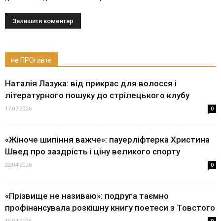
не ПРОгавте
Наталія Лазука: від прикрас для волосся і
літературного пошуку до стрілецького клубу
17.07.2026
0
«Жіноче шипіння важче»: пауерліфтерка Христина
Швед про заздрість і ціну великого спорту
22.04.2026
0
«Прізвище не називаю»: подруга таємно
профінансувала розкішну книгу поетеси з Товстого
15.04.2026
0