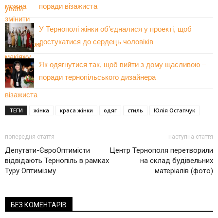
поради візажиста
У Тернополі жінки об’єдналися у проекті, щоб
достукатися до сердець чоловіків
Як одягнутися так, щоб вийти з дому щасливою –
поради тернопільського дизайнера
ТЕГИ
жінка
краса жінки
одяг
стиль
Юлія Остапчук
попередня стаття
наступна стаття
Депутати-ЄвроОптимісти
Центр Тернополя перетворили
відвідають Тернопіль в рамках
на склад будівельних
Туру Оптимізму
матеріалів (фото)
БЕЗ КОМЕНТАРІВ