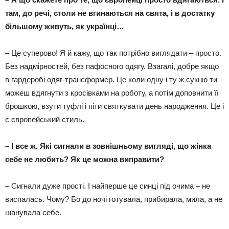
там, до речі, столи не вгинаються на свята, і в достатку
більшому живуть, як українці…
– Це суперово! Я й кажу, що так потрібно виглядати – просто.
Без надмірностей, без пафосного одягу. Взагалі, добре якщо
в гардеробі одяг-трансформер. Це коли одну і ту ж сукню ти
можеш вдягнути з кросівками на роботу, а потім доповнити її
брошкою, взути туфлі і піти святкувати день народження. Це і
є європейський стиль.
–
І все ж. Які сигнали в зовнішньому вигляді, що жінка
себе не любить? Як це можна виправити?
– Сигнали дуже прості. І найперше це синці під очима – не
виспалась. Чому? Бо до ночі готувала, прибирала, мила, а не
шанувала себе.