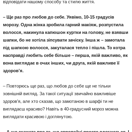
відповідати нашому способу та стилю життя.
–
Ще раз про любов до себе. Уявімо, 10-15 градусів
морозу. Одна жінка зробила гарний макіяж, розпустила
волосся, накинула капюшон куртки на голову, не взявши
шапки, бо не хотіла зіпсувати зачіску. Інша ж – замотала
під шапкою волосся, закуталася тепло і пішла. То котра
насправді любить себе більше – перша, якій важливо, як
вона виглядає в очах інших, чи друга, якій важливе її
здоров’я.
– Повторюсь ще раз, що любов до себе ще не тільки
зовнішній вигляд. За такої ситуації звичайно важливіше
здоров’я, але хто сказав, що замотаною в шарфі ти не
виглядаєш красиво? Навіть в 40-градусний мороз можна
виглядати красивою і доглянутою.
–
А що скажете про те, що європейці просто вдягаються. І