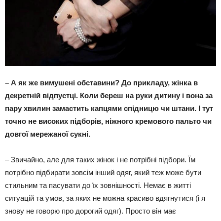
–
А як же вимушені обставини? До прикладу, жінка в
декретній відпустці. Коли береш на руки дитину і вона за
пару хвилин замастить капцями спідницю чи штани. І тут
точно не високих підборів, ніжного кремового пальто чи
довгої мережаної сукні.
– Звичайно, але для таких жінок і не потрібні підбори. Їм
потрібно підбирати зовсім інший одяг, який теж може бути
стильним та пасувати до їх зовнішності. Немає в житті
ситуацій та умов, за яких не можна красиво вдягнутися (і я
знову не говорю про дорогий одяг). Просто він має