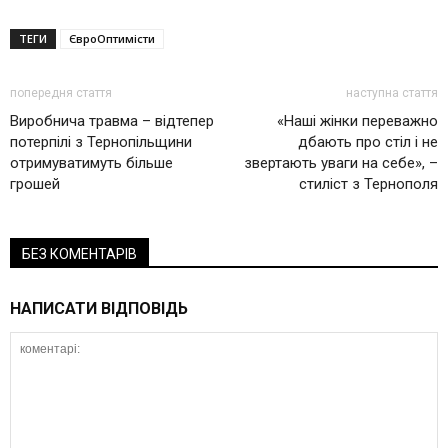
ТЕГИ
ЄвроОптимісти
попередня стаття
наступна стаття
Виробнича травма – відтепер
«Наші жінки переважно
потерпілі з Тернопільщини
дбають про стіл і не
отримуватимуть більше
звертають уваги на себе», –
грошей
стиліст з Тернополя
БЕЗ КОМЕНТАРІВ
НАПИСАТИ ВІДПОВІДЬ