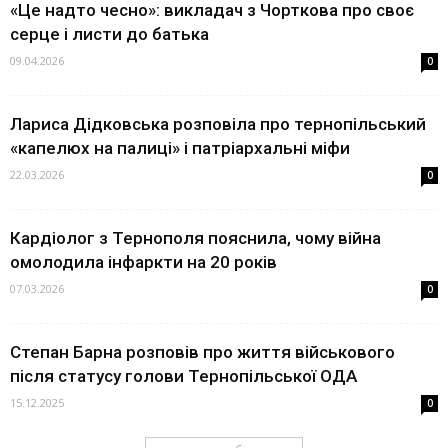
«Це надто чесно»: викладач з Чорткова про своє
серце і листи до батька
09.04.2026
0
Лариса Дідковська розповіла про тернопільський
«капелюх на палиці» і патріархальні міфи
22.03.2026
0
Кардіолог з Тернополя пояснила, чому війна
омолодила інфаркти на 20 років
07.03.2026
0
Степан Барна розповів про життя військового
після статусу голови Тернопільської ОДА
15.12.2025
0