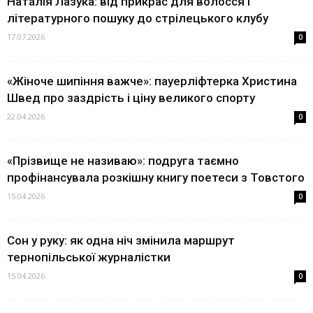
Наталія Лазука: від прикрас для волосся і
літературного пошуку до стрілецького клубу
17.07.2026
0
«Жіноче шипіння важче»: пауерліфтерка Христина
Швед про заздрість і ціну великого спорту
22.04.2026
0
«Прізвище не називаю»: подруга таємно
профінансувала розкішну книгу поетеси з Товстого
15.04.2026
0
Сон у руку: як одна ніч змінила маршрут
тернопільської журналістки
15.04.2026
0