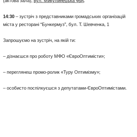
(актова зала),
вул. Микулинецька 46А
.
14:30
– зустріч з представниками громадських організацій
міста у ресторані “Бункермуз”, бул. Т. Шевченка, 1
Запрошуємо на зустріч, на якій ти:
– дізнаєшся про роботу МФО «ЄвроОптимісти»;
– переглянеш промо-ролик «Туру Оптимізму»;
– особисто поспілкуєшся з депутатами-ЄвроОптимістами.