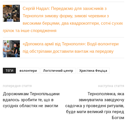
Сергій Надал: Передаємо для захисників з
Тернополя зимову форму, зимові черевики з
високими берцями, два квадрокоптери, сотні сухих
грілок та інше спорядження
«Допомога армії від Тернополя»: Водії-волонтери
під обстрілами доставили вантаж на передову
ТЕГИ
волонтери
Логістичний центр
Христина Феціца
попередня стаття
наступна стаття
Дорожникам Тернопільщини
Тернополянка, яка
вдалось зробити те, що в
звинуватила завідуючу
сусідніх областях не змогли
садочка у проведені ритуалів,
буде мати великий гріх перед
Богом