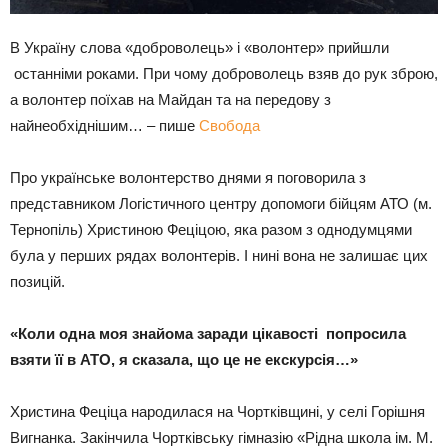
В Україну слова «доброволець» і «волонтер» прийшли
останніми роками. При чому доброволець взяв до рук зброю,
а волонтер поїхав на Майдан та на передову з
найнеобхіднішим… – пише
Свобода
Про українське волонтерство днями я поговорила з
представником Логістичного центру допомоги бійцям АТО (м.
Тернопіль) Христиною Феціцою, яка разом з однодумцями
була у перших рядах волонтерів. І нині вона не залишає цих
позицій.
«Коли одна моя знайома заради цікавості попросила
взяти її в АТО, я сказала, що це не екскурсія…»
Христина Феціца народилася на Чортківщині, у селі Горішня
Вигнанка. Закінчила Чортківську гімназію «Рідна школа ім. М.