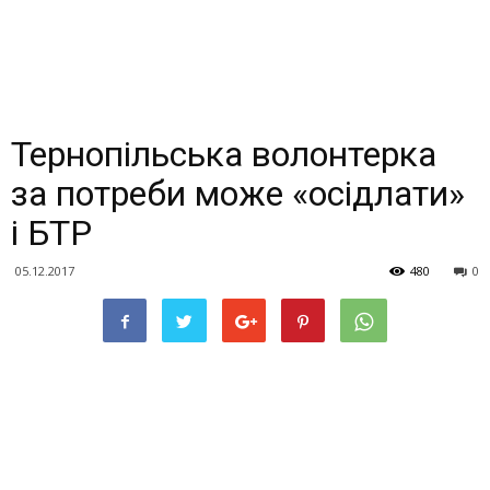
Тернопільська волонтерка
за потреби може «осідлати»
і БТР
05.12.2017
480
0