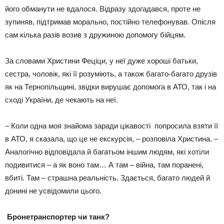
його обманути не вдалося. Відразу здогадався, проте не
зупиняв, підтримав морально, постійно телефонував. Опісля
сам кілька разів возив з дружиною допомогу бійцям.
За словами Христини Феціци, у неї дуже хороші батьки,
сестра, чоловік, які її розуміють, а також багато-багато друзів
як на Тернопільщині, звідки вирушає допомога в АТО, так і на
сході України, де чекають на неї.
– Коли одна моя знайома заради цікавості попросила взяти її
в АТО, я сказала, що це не екскурсія, – розповіла Христина. –
Аналогічно відповідала й багатьом іншим людям, які хотіли
подивитися – а як воно там… А там – війна, там поранені,
вбиті. Там – страшна реальність. Здається, багато людей й
донині не усвідомили цього.
Бронетранспортер чи танк?