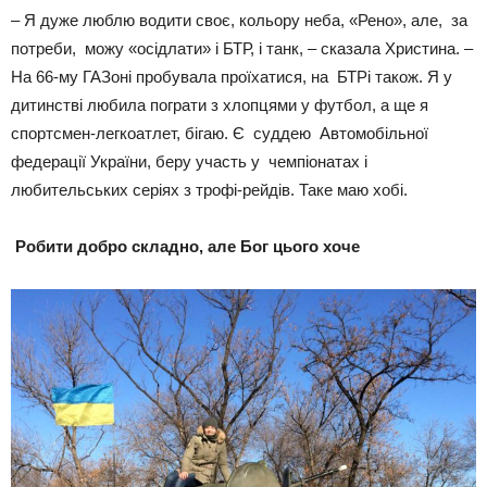
– Я дуже люблю водити своє, кольору неба, «Рено», але, за
потреби, можу «осідлати» і БТР, і танк, – сказала Христина. –
На 66-му ГАЗоні пробувала проїхатися, на БТРі також. Я у
дитинстві любила пограти з хлопцями у футбол, а ще я
спортсмен-легкоатлет, бігаю. Є суддею Автомобільної
федерації України, беру участь у чемпіонатах і
любительських серіях з трофі-рейдів. Таке маю хобі.
Робити добро складно, але Бог цього хоче