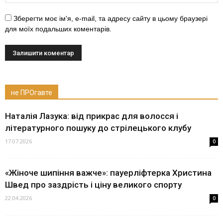
Зберегти моє ім'я, e-mail, та адресу сайту в цьому браузері
для моїх подальших коментарів.
не ПРОгавте
Наталія Лазука: від прикрас для волосся і
літературного пошуку до стрілецького клубу
17.07.2026
0
«Жіноче шипіння важче»: пауерліфтерка Христина
Швед про заздрість і ціну великого спорту
22.04.2026
0