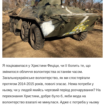
Я поцікавилася у Христини Феціци, чи її болить те, що
змінилося обличчя волонтерства останнім часом.
Загальноукраїнське волонтерство, як ми спостерігали
протягом 2014-2015 років, поволі згасає. Нема потреби у
ньому, чи у людей якийсь черговий період розчарування? На
переконання Христини, добре було б, якби мода на
волонтерство взагалі не минулася. Адже є потреба у ньому