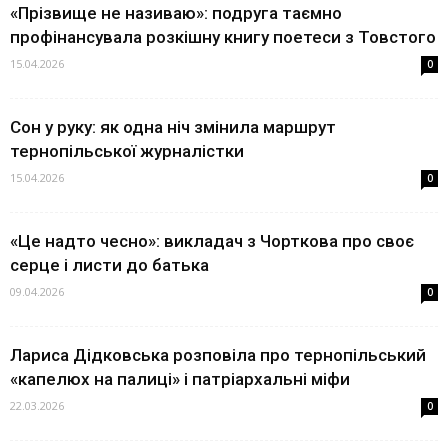
«Прізвище не називаю»: подруга таємно
профінансувала розкішну книгу поетеси з Товстого
15.04.2026
0
Сон у руку: як одна ніч змінила маршрут
тернопільської журналістки
15.04.2026
0
«Це надто чесно»: викладач з Чорткова про своє
серце і листи до батька
09.04.2026
0
Лариса Дідковська розповіла про тернопільський
«капелюх на палиці» і патріархальні міфи
22.03.2026
0