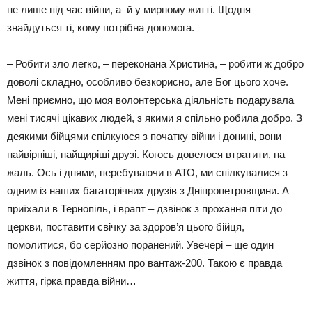
не лише під час війни, а й у мирному житті. Щодня
знайдуться ті, кому потрібна допомога.
– Робити зло легко, – переконана Христина, – робити ж добро
доволі складно, особливо безкорисно, але Бог цього хоче.
Мені приємно, що моя волонтерська діяльність подарувала
мені тисячі цікавих людей, з якими я спільно робила добро. З
деякими бійцями спілкуюся з початку війни і донині, вони
найвірніші, найщиріші друзі. Когось довелося втратити, на
жаль. Ось і днями, перебуваючи в АТО, ми спілкувалися з
одним із наших багаторічних друзів з Дніпропетровщини. А
приїхали в Тернопіль, і врапт – дзвінок з прохання піти до
церкви, поставити свічку за здоров’я цього бійця,
помолитися, бо серйозно поранений. Увечері – ще один
дзвінок з повідомленням про вантаж-200. Такою є правда
життя, гірка правда війни…