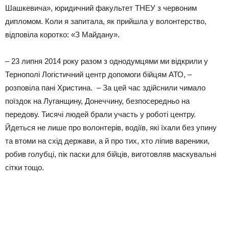
Шашкевича», юридичний факультет ТНЕУ з червоним
дипломом. Коли я запитала, як прийшла у волонтерство,
відповіла коротко: «З Майдану».
– 23 липня 2014 року разом з однодумцями ми відкрили у
Тернополі Логістичний центр допомоги бійцям АТО, –
розповіла пані Христина. – За цей час здійснили чимало
поїздок на Луганщину, Донеччину, безпосередньо на
передову. Тисячі людей брали участь у роботі центру.
Йдеться не лише про волонтерів, водіїв, які їхали без упину
та втоми на схід держави, а й про тих, хто ліпив вареники,
робив голубці, пік паски для бійців, виготовляв маскувальні
сітки тощо.