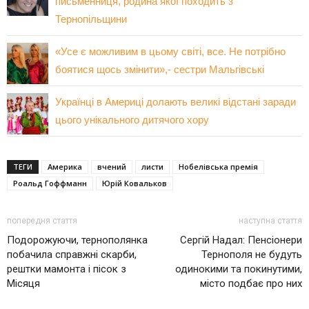
письменниця, родина якої походить з
Тернопільщини
«Усе є можливим в цьому світі, все. Не потрібно
боятися щось змінити»,- сестри Мальгівські
Українці в Америці долають великі відстані заради
цього унікального дитячого хору
ТЕГИ
Америка
вчений
листи
Нобелівська премія
Роальд Гоффманн
Юрій Ковальков
попередня стаття
наступна стаття
Подорожуючи, тернополянка
Сергій Надал: Пенсіонери
побачила справжні скарби,
Тернополя не будуть
рештки мамонта і пісок з
одинокими та покинутими,
Місяця
місто подбає про них