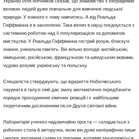
України) Ілля Мечников сказав, що знайомство з біографіями
великих людей дуже повчальне для вивчення людської
природи. У кожного є чому навчитись. А від Роальда
Гоффманна я в захопленні. Така велич в науці поєднується з
системною роботою над її популяризацією за допомогою
мистецтва. У Роальда Гоффманна гострий розум, блискучі
знання, унікальна пам’ять. Він вільно володіє англійською,
німецькою, російською, французькою та шведською мовами,
чудово розуміє українську та польську.
Спеціалісти стверджують, що відкриття Нобелівського
лауреата в галузі хімії дає змогу математично передбачити
порядок проходження хімічних реакцій і є найбільшим
теоретичним досягненням після Другої світової війни.
Лабораторія ученого надзвичайно проста — складається з
робочого стола й авторучки, якою він дуже каліграфічно пише
і малює витончені схеми та діаграми, котрими захоплюються