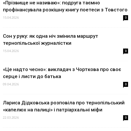
«Прізвище не називаю»: подруга таємно
профінансувала розкішну книгу поетеси з Товстого
15.04.2026
0
Сон у руку: як одна ніч змінила маршрут
тернопільської журналістки
15.04.2026
0
«Це надто чесно»: викладач з Чорткова про своє
серце і листи до батька
09.04.2026
0
Лариса Дідковська розповіла про тернопільський
«капелюх на палиці» і патріархальні міфи
22.03.2026
0