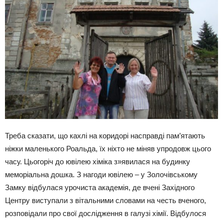
Треба сказати, що кахлі на коридорі насправді пам’ятають
ніжки маленького Роальда, їх ніхто не міняв упродовж цього
часу. Цьогоріч до ювілею хіміка з»явилася на будинку
меморіальна дошка. З нагоди ювілею – у Золочівському
Замку відбулася урочиста академія, де вчені Західного
Центру виступали з вітальними словами на честь вченого,
розповідали про свої дослідження в галузі хімії. Відбулося