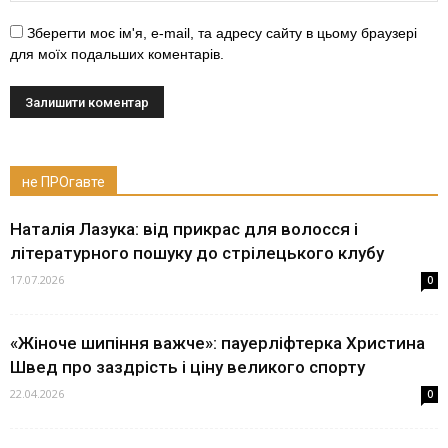
Зберегти моє ім'я, e-mail, та адресу сайту в цьому браузері
для моїх подальших коментарів.
не ПРОгавте
Наталія Лазука: від прикрас для волосся і
літературного пошуку до стрілецького клубу
17.07.2026
0
«Жіноче шипіння важче»: пауерліфтерка Христина
Швед про заздрість і ціну великого спорту
22.04.2026
0