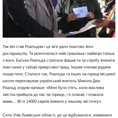
Так він став Роальдом і це ім’я дало поштовх його
дослідництву. Та розпочалася найстрашніша і найжорстокіша
з воєн. Батька Роальда стратили фашисти за спробу вчинити
повстання у таборі примусової праці. Іншим членам родини
пощастило. Сталося так, Роальда та інших на горищі місцевої
школи переховував український вчитель Микола Дюк.
Роальд згодом напише: «Мені було п’ять, коли жахлива
звістка прийшла до нас на горище, і я плакав, і плакала
мама… 80 із 14000 євреїв вижили у нашому містечку».
Село Унів Львівської області, де це відбувалося, знамените