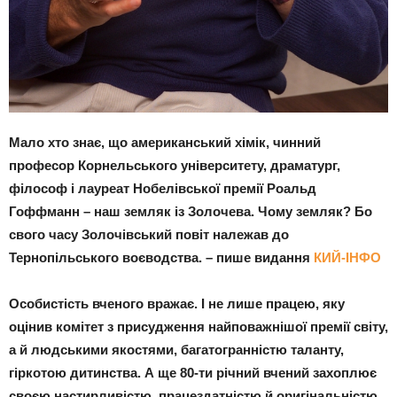
Мало хто знає, що американський хімік, чинний
професор Корнельського університету, драматург,
філософ і лауреат Нобелівської премії Роальд
Гоффманн – наш земляк із Золочева. Чому земляк? Бо
свого часу Золочівський повіт належав до
Тернопільського воєводства. – пише видання
КИЙ-ІНФО
Особистість вченого вражає. І не лише працею, яку
оцінив комітет з присудження найповажнішої премії світу,
а й людськими якостями, багатогранністю таланту,
гіркотою дитинства. А ще 80-ти річний вчений захоплює
своєю настирливістю, працездатністю й оригінальністю