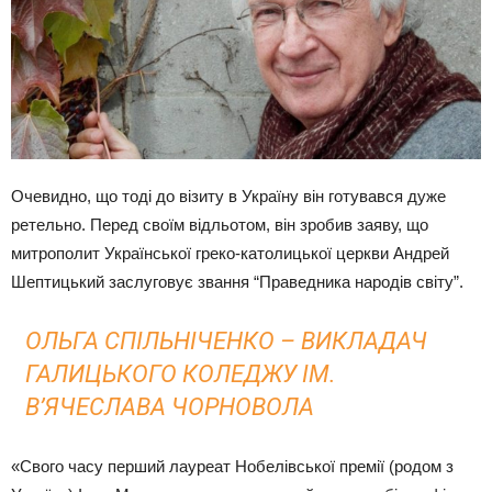
Очевидно, що тоді до візиту в Україну він готувався дуже
ретельно. Перед своїм відльотом, він зробив заяву, що
митрополит Української греко-католицької церкви Андрей
Шептицький заслуговує звання “Праведника народів світу”.
ОЛЬГА СПІЛЬНІЧЕНКО – ВИКЛАДАЧ
ГАЛИЦЬКОГО КОЛЕДЖУ ІМ.
В’ЯЧЕСЛАВА ЧОРНОВОЛА
«Свого часу перший лауреат Нобелівської премії (родом з