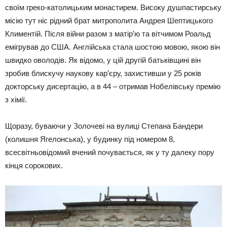
своїм греко-католицьким монастирем. Високу душпастирську
місію тут ніс рідний брат митрополита Андрея Шептицького
Климентій. Після війни разом з матір’ю та вітчимом Роальд
емігрував до США. Англійська стала шостою мовою, якою він
швидко оволодів. Як відомо, у цій другій батьківщині він
зробив блискучу наукову кар’єру, захистивши у 25 років
докторську дисертацію, а в 44 – отримав Нобелівську премію
з хімії.
Щоразу, буваючи у Золочеві на вулиці Степана Бандери
(колишня Ягелонська), у будинку під номером 8,
всесвітньовідомий вчений почувається, як у ту далеку пору
кінця сорокових.