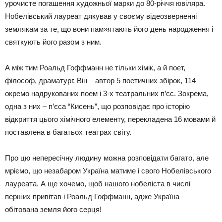
урочисте погашення художньої марки до 80-річчя ювіляра.
Нобелівський лауреат дякував у своєму відеозверненні
землякам за те, що вони пам»ятають його день народження і
святкують його разом з ним.
А між тим Роальд Гоффманн не тільки хімік, а й поет,
філософ, драматург. Він – автор 5 поетичних збірок, 114
окремо надрукованих поем і 3-х театральних п’єс. Зокрема,
одна з них – п’єса “Кисень”, що розповідає про історію
відкриття цього хімічного елементу, перекладена 16 мовами й
поставлена в багатьох театрах світу.
Про цю непересічну людину можна розповідати багато, але
мріємо, що незабаром Україна матиме і свого Нобелівського
лауреата. А ще хочемо, щоб нашого нобеліста в числі
перших привітав і Роальд Гоффманн, адже Україна –
обітована земля його серця!