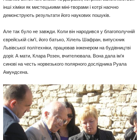
інші хіміки як мистецькими міні-творами і котрі наочно
демонструють результати його наукових пошуків.
Але так було не завжди. Коли він народився у благополучній
єврейській сім’ї, його батько, Хілель Шафран, випускник
Львівської політехніки, працював інженером на будівництві
доріг. А мати, Клара Розен, вчителювала. Вона дала ім’я
синові на честь норвезького полярного дослідника Руала
Амундсена.