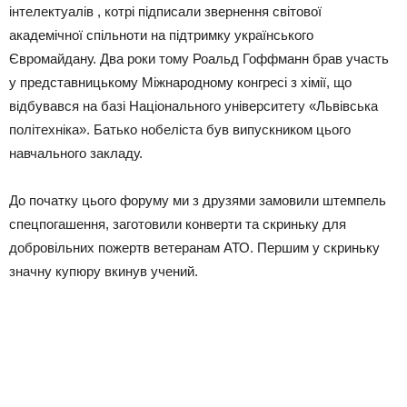
інтелектуалів , котрі підписали звернення світової
академічної спільноти на підтримку українського
Євромайдану. Два роки тому Роальд Гоффманн брав участь
у представницькому Міжнародному конгресі з хімії, що
відбувався на базі Національного університету «Львівська
політехніка». Батько нобеліста був випускником цього
навчального закладу.
До початку цього форуму ми з друзями замовили штемпель
спецпогашення, заготовили конверти та скриньку для
добровільних пожертв ветеранам АТО. Першим у скриньку
значну купюру вкинув учений.