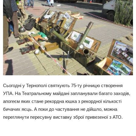
Сьогодні у Тернополі святкують 75-ту річницю створення
УПА. На Театральному майдані запланували багато заходів,
апогеєм яких стане рекордна юшка з рекордної кількості
бичачих яєць. А поки до частування не дійшло, можна
переглянути пересувну виставку зброї привезеної з АТО.