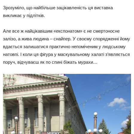
Зрозуміло, що найбільше зацікавленість ця виставка
викликає у підлітків.
Але все ж найцікавішим «експонатом» є не смертоносне
залізо, а жива людина – снайпер. У своєму спорядженні йому
вдається залишатися практично непоміченим у людському
натовпі. І коли ця фігура у маскувальному халаті з’являється
поруч, відчуваєш як по спині біжать мурахи…