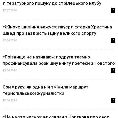
літературного пошуку до стрілецького клубу
17.07.2026
0
«Жіноче шипіння важче»: пауерліфтерка Христина
Швед про заздрість і ціну великого спорту
22.04.2026
0
«Прізвище не називаю»: подруга таємно
профінансувала розкішну книгу поетеси з Товстого
15.04.2026
0
Сон у руку: як одна ніч змінила маршрут
тернопільської журналістки
15.04.2026
0
«Це надто чесно»: викладач з Чорткова про своє