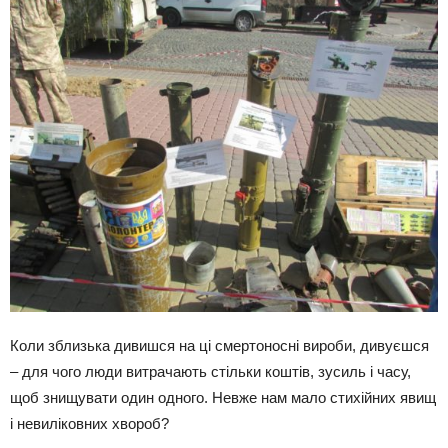
Коли зблизька дивишся на ці смертоносні вироби, дивуєшся
– для чого люди витрачають стільки коштів, зусиль і часу,
щоб знищувати один одного. Невже нам мало стихійних явищ
і невиліковних хвороб?