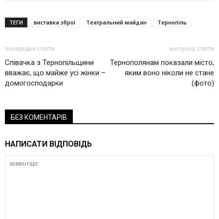
ТЕГИ
виставка зброї
Театральний майдан
Тернопіль
попередня стаття
наступна стаття
Співачка з Тернопільщини
Тернополянам показали місто,
вважає, що майже усі жінки –
яким воно ніколи не стане
домогосподарки
(фото)
БЕЗ КОМЕНТАРІВ
НАПИСАТИ ВІДПОВІДЬ