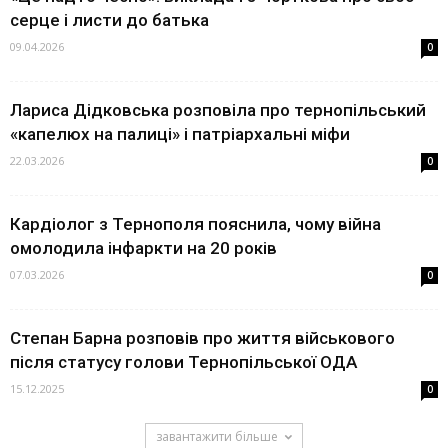
серце і листи до батька
09.04.2026
0
Лариса Дідковська розповіла про тернопільський
«капелюх на палиці» і патріархальні міфи
22.03.2026
0
Кардіолог з Тернополя пояснила, чому війна
омолодила інфаркти на 20 років
07.03.2026
0
Степан Барна розповів про життя військового
після статусу голови Тернопільської ОДА
15.12.2025
0
завантажити більше