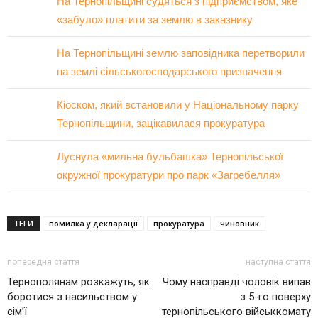
На Тернопільщині судяться з підприємством, яке
«забуло» платити за землю в заказнику
На Тернопільщині землю заповідника перетворили
на землі сільськогосподарського призначення
Кіоском, який встановили у Національному парку
Тернопільщини, зацікавилася прокуратура
Луснула «мильна бульбашка» Тернопільської
окружної прокуратури про парк «Загребелля»
ТЕГИ
помилка у декларації
прокуратура
чиновник
попередня стаття
наступна стаття
Тернополянам розкажуть, як
Чому насправді чоловік випав
боротися з насильством у
з 5-го поверху
сім’ї
тернопільського військкомату