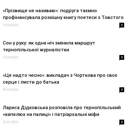
«Прізвище не називаю»: подруга таємно
профінансувала розкішну книгу поетеси з Товстого
15.04.2026
0
Сон у руку: як одна ніч змінила маршрут
тернопільської журналістки
15.04.2026
0
«Це надто чесно»: викладач з Чорткова про своє
серце і листи до батька
09.04.2026
0
Лариса Дідковська розповіла про тернопільський
«капелюх на палиці» і патріархальні міфи
22.03.2026
0