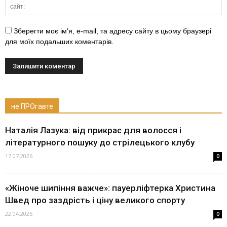
Зберегти моє ім'я, e-mail, та адресу сайту в цьому браузері
для моїх подальших коментарів.
не ПРОгавте
Наталія Лазука: від прикрас для волосся і
літературного пошуку до стрілецького клубу
17.07.2026
0
«Жіноче шипіння важче»: пауерліфтерка Христина
Швед про заздрість і ціну великого спорту
22.04.2026
0