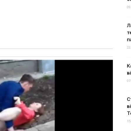
09
Л
т
п
22
К
в
07
С
в
Т
15