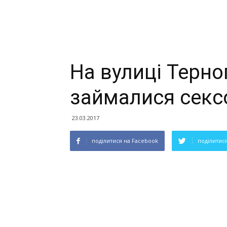
На вулиці Терно
займалися сек
23.03.2017
поділитися на Facebook
поділитися