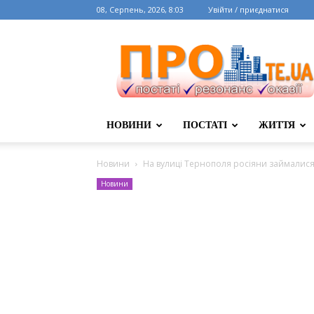
08, Серпень, 2026, 8:03
Увійти / приєднатися
НОВИНИ
ПОСТАТІ
ЖИТТЯ
Новини
На вулиці Тернополя росіяни займалися
Новини