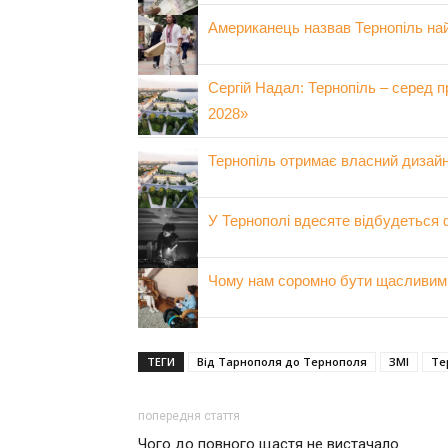
Американець назвав Тернопіль на
Сергій Надал: Тернопіль – серед 
2028»
Тернопіль отримає власний дизайн
У Тернополі вдесяте відбудеться 
Чому нам соромно бути щасливими
ТЕГИ
Від Тарнополя до Тернополя
ЗМІ
Те
попередня стаття
Чого до повного щастя не вистачало