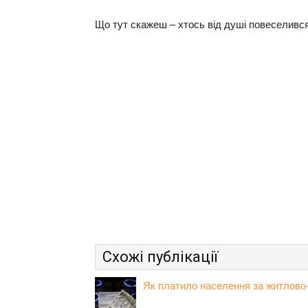
Що тут скажеш – хтось від душі повеселився
Схожі публікації
Як платило населення за житлово-к