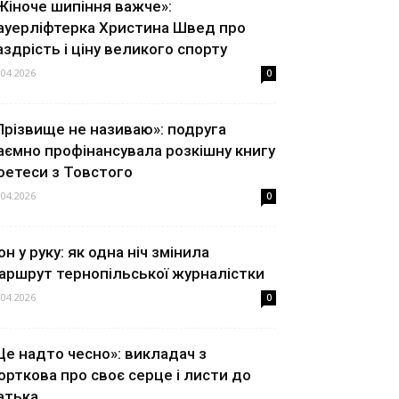
Жіноче шипіння важче»:
ауерліфтерка Христина Швед про
аздрість і ціну великого спорту
.04.2026
0
Прізвище не називаю»: подруга
аємно профінансувала розкішну книгу
оетеси з Товстого
.04.2026
0
он у руку: як одна ніч змінила
аршрут тернопільської журналістки
.04.2026
0
Це надто чесно»: викладач з
орткова про своє серце і листи до
атька