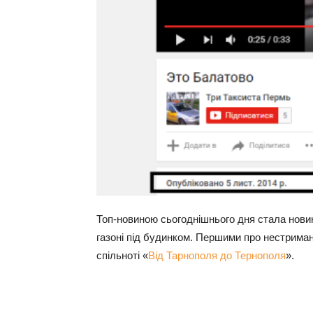
Топ-новиною сьогоднішнього дня стала новин
газоні під будинком. Першими про нестрима
спільноті «
Від Тарнополя до Тернополя
».