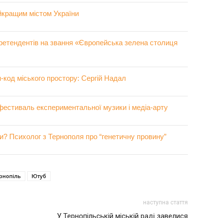
йкращим містом України
претендентів на звання «Європейська зелена столиця
-код міського простору: Сергій Надал
фестиваль експериментальної музики і медіа-арту
? Психолог з Тернополя про “генетичну провину”
рнопіль
Ютуб
наступна стаття
У Тернопільській міській раді завелися