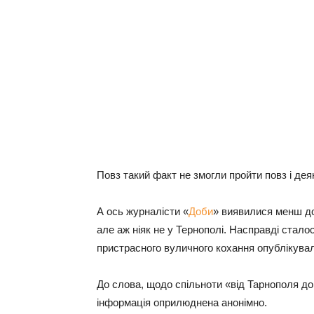
Повз такий факт не змогли пройти повз і деяк
А ось журналісти «
Доби
» виявилися менш до
але аж ніяк не у Тернополі. Насправді стало
пристрасного вуличного кохання опублікувал
До слова, щодо спільноти «від Тарнополя до 
інформація оприлюднена анонімно.