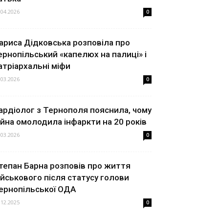
.04.2026
0
ариса Дідковська розповіла про
ернопільський «капелюх на палиці» і
атріархальні міфи
.03.2026
0
ардіолог з Тернополя пояснила, чому
ійна омолодила інфаркти на 20 років
.03.2026
0
тепан Барна розповів про життя
ійськового після статусу голови
ернопільської ОДА
.12.2025
0