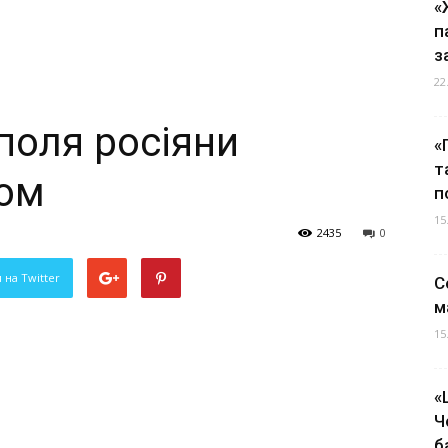
«
п
з
22
поля росіяни
«
т
сом
п
15
2435
0
 на Twitter
С
м
15
«
Ч
б