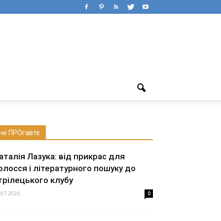
не ПРОгавте
аталія Лазука: від прикрас для
олосся і літературного пошуку до
трілецького клубу
.07.2026
0