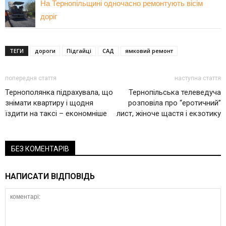
На Тернопільщині одночасно ремонтують вісім
доріг
ТЕГИ
дороги
Підгайці
САД
ямковий ремонт
попередня стаття
наступна стаття
Тернополянка підрахувала, що
Тернопільська телеведуча
знімати квартиру і щодня
розповіла про “еротичний”
їздити на таксі – економніше
лист, жіноче щастя і екзотику
БЕЗ КОМЕНТАРІВ
НАПИСАТИ ВІДПОВІДЬ