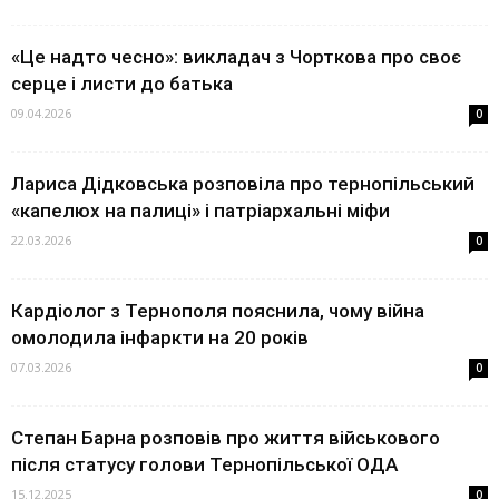
«Це надто чесно»: викладач з Чорткова про своє
серце і листи до батька
09.04.2026
0
Лариса Дідковська розповіла про тернопільський
«капелюх на палиці» і патріархальні міфи
22.03.2026
0
Кардіолог з Тернополя пояснила, чому війна
омолодила інфаркти на 20 років
07.03.2026
0
Степан Барна розповів про життя військового
після статусу голови Тернопільської ОДА
15.12.2025
0