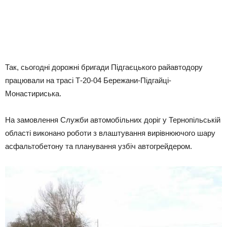
Так, сьогодні дорожні бригади Підгаєцького райавтодору
працювали на трасі Т-20-04 Бережани-Підгайці-
Монастириська.
На замовлення Служби автомобільних доріг у Тернопільській
області виконано роботи з влаштування вирівнюючого шару
асфальтобетону та планування узбіч автогрейдером.