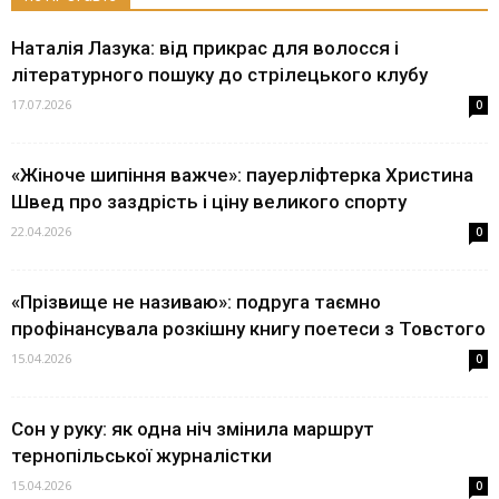
Наталія Лазука: від прикрас для волосся і
літературного пошуку до стрілецького клубу
17.07.2026
0
«Жіноче шипіння важче»: пауерліфтерка Христина
Швед про заздрість і ціну великого спорту
22.04.2026
0
«Прізвище не називаю»: подруга таємно
профінансувала розкішну книгу поетеси з Товстого
15.04.2026
0
Сон у руку: як одна ніч змінила маршрут
тернопільської журналістки
15.04.2026
0