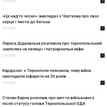
15.04.2026
0
«Це надто чесно»: викладач з Чорткова про своє
серце і листи до батька
09.04.2026
0
Лариса Дідковська розповіла про тернопільський
«капелюх на палиці» і патріархальні міфи
22.03.2026
0
Кардіолог з Тернополя пояснила, чому війна
омолодила інфаркти на 20 років
07.03.2026
0
Степан Барна розповів про життя військового
після статусу голови Тернопільської ОДА