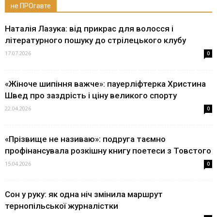
не ПРОгавте
Наталія Лазука: від прикрас для волосся і
літературного пошуку до стрілецького клубу
17.07.2026
0
«Жіноче шипіння важче»: пауерліфтерка Христина
Швед про заздрість і ціну великого спорту
22.04.2026
0
«Прізвище не називаю»: подруга таємно
профінансувала розкішну книгу поетеси з Товстого
15.04.2026
0
Сон у руку: як одна ніч змінила маршрут
тернопільської журналістки