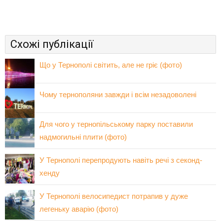
Схожі публікації
Що у Тернополі світить, але не гріє (фото)
Чому тернополяни завжди і всім незадоволені
Для чого у тернопільському парку поставили
надмогильні плити (фото)
У Тернополі перепродують навіть речі з секонд-
хенду
У Тернополі велосипедист потрапив у дуже
легеньку аварію (фото)