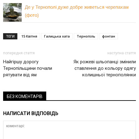
Де у Тернополі дуже добре живеться черепахам
(фото)
ТЕГИ
15 Квітня
Галицька хата
Тернопіль
фонтан
попередня стаття
наступна стаття
Найгіршу дорогу
Як рожеві шльопанці змінили
Тернопільщини почали
ставлення до кольору одягу
рятувати від ям
колишньої тернополянки
БЕЗ КОМЕНТАРІВ
НАПИСАТИ ВІДПОВІДЬ