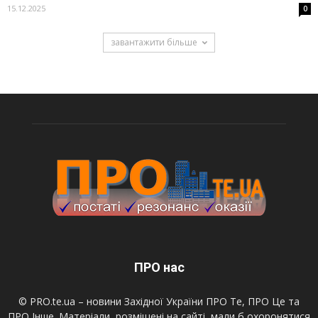
15.12.2025
0
завантажити більше
ПРО нас
© PRO.te.ua – новини Західної України ПРО Те, ПРО Це та
ПРО Інше. Матеріали, розміщені на сайті, мали б охоронятися