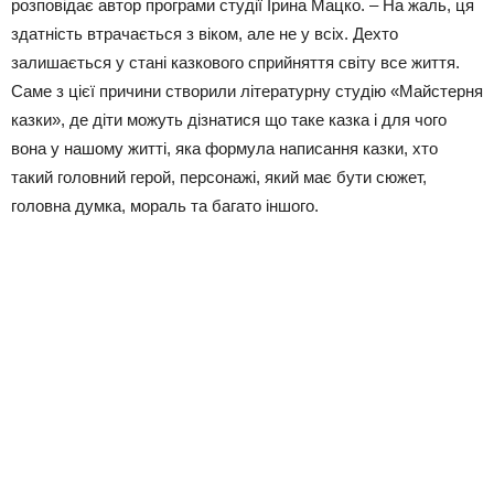
розповідає автор програми студії Ірина Мацко. – На жаль, ця
здатність втрачається з віком, але не у всіх. Дехто
залишається у стані казкового сприйняття світу все життя.
Саме з цієї причини створили літературну студію «Майстерня
казки», де діти можуть дізнатися що таке казка і для чого
вона у нашому житті, яка формула написання казки, хто
такий головний герой, персонажі, який має бути сюжет,
головна думка, мораль та багато іншого.