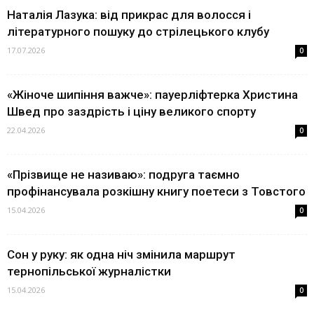
Наталія Лазука: від прикрас для волосся і
літературного пошуку до стрілецького клубу
17.07.2026
0
«Жіноче шипіння важче»: пауерліфтерка Христина
Швед про заздрість і ціну великого спорту
22.04.2026
0
«Прізвище не називаю»: подруга таємно
профінансувала розкішну книгу поетеси з Товстого
15.04.2026
0
Сон у руку: як одна ніч змінила маршрут
тернопільської журналістки
15.04.2026
0