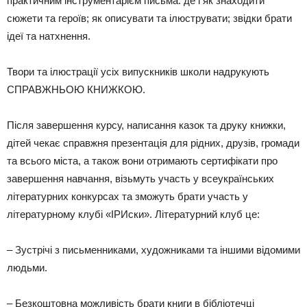
практичним інструментарієм письма: де і як знаходити
сюжети та героїв; як описувати та ілюструвати; звідки брати
ідеї та натхнення.
Твори та ілюстрації усіх випускників школи надрукують
СПРАВЖНЬОЮ КНИЖКОЮ.
Після завершення курсу, написання казок та друку книжки,
дітей чекає справжня презентація для рідних, друзів, громади
та всього міста, а також вони отримають сертифікати про
завершення навчання, візьмуть участь у всеукраїнських
літературних конкурсах та зможуть брати участь у
літературному клубі «ІРИски». Літературний клуб це:
– Зустрічі з письменниками, художниками та іншими відомими
людьми.
– Безкоштовна можливість брати книги в бібліотечці