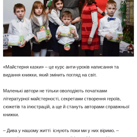
«Майстерня казки» – це курс анти-уроків написання та
видання книжки, який змінить погляд на світ.
Маленькі автори не тільки оволодіють початками
літературної майстерності, секретами створення героїв,
сюжетів та ілюстрацій, а ще й стануть авторами справжньої
книжки.
– Дива у нашому житті існують поки ми у них віримо. –