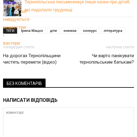
Тернопільська письменниця пише казки про дітей,
які подолали труднощі
ТЕГИ
Ірина Мацко
діти
книжки
конкурс
література
попередня стаття
наступна стаття
На дорогах Тернопільщини
Чи варто панікувати
чистять перемети (відео)
тернопільським батькам?
БЕЗ КОМЕНТАРІВ
НАПИСАТИ ВІДПОВІДЬ