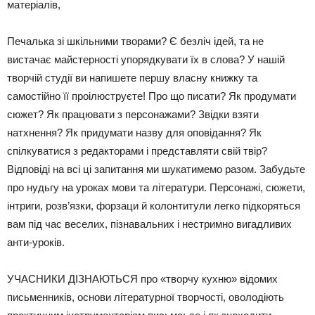
матеріалів,
Печалька зі шкільними творами? Є безліч ідей, та не
вистачає майстерності упорядкувати їх в слова? У нашій
творчій студії ви напишете першу власну книжку та
самостійно її проілюструєте! Про що писати? Як продумати
сюжет? Як працювати з персонажами? Звідки взяти
натхнення? Як придумати назву для оповідання? Як
спілкуватися з редакторами і представляти свій твір?
Відповіді на всі ці запитання ми шукатимемо разом. Забудьте
про нудьгу на уроках мови та літератури. Персонажі, сюжети,
інтриги, розв’язки, форзаци й колонтитули легко підкоряться
вам під час веселих, пізнавальних і нестримно вигадливих
анти-уроків.
УЧАСНИКИ ДІЗНАЮТЬСЯ про «творчу кухню» відомих
письменників, основи літературної творчості, оволодіють