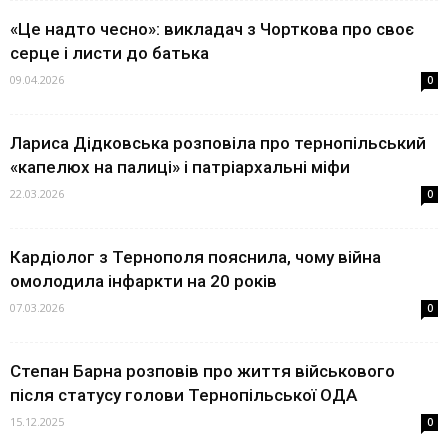
«Це надто чесно»: викладач з Чорткова про своє
серце і листи до батька
09.04.2026
0
Лариса Дідковська розповіла про тернопільський
«капелюх на палиці» і патріархальні міфи
22.03.2026
0
Кардіолог з Тернополя пояснила, чому війна
омолодила інфаркти на 20 років
07.03.2026
0
Степан Барна розповів про життя військового
після статусу голови Тернопільської ОДА
15.12.2025
0