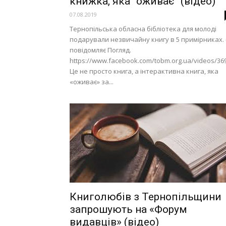
книжка, яка “оживає” (відео)
07.08.2019
Тернопільська обласна біблiотека для молоді
подарували незвичайну книгу в 5 примірниках. 
повідомляє Погляд.
https://www.facebook.com/tobm.org.ua/videos/36
Це не просто книга, а інтерактивна книга, яка
«оживає» за...
Книголюбів з Тернопільщини
запрошують на «Форум
видавців» (вiдео)