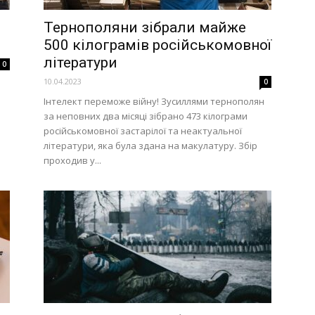
Тернополяни зібрали майже
500 кілограмів російськомовної
літератури
0
10.04.2023
0
Інтелект переможе війну! Зусиллями тернополян
за неповних два місяці зібрано 473 кілограми
російськомовної застарілої та неактуальної
літератури, яка була здана на макулатуру. Збір
проходив у...