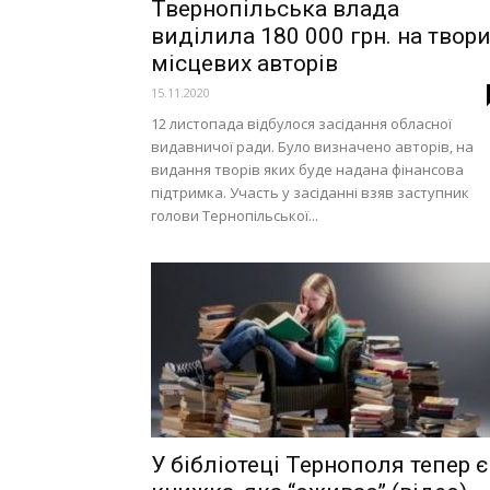
Твернопільська влада
виділила 180 000 грн. на твор
місцевих авторів
15.11.2020
12 листопада відбулося засідання обласної
видавничої ради. Було визначено авторів, на
видання творів яких буде надана фінансова
підтримка. Участь у засіданні взяв заступник
голови Тернопільської...
У бібліотеці Тернополя тепер є