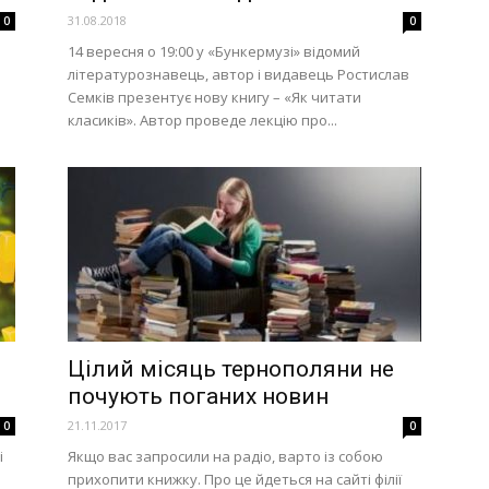
31.08.2018
0
0
14 вересня о 19:00 у «Бункермузі» відомий
літературознавець, автор і видавець Ростислав
Семків презентує нову книгу – «Як читати
.
класиків». Автор проведе лекцію про...
Цілий місяць тернополяни не
почують поганих новин
21.11.2017
0
0
і
Якщо вас запросили на радіо, варто із собою
прихопити книжку. Про це йдеться на сайті філії