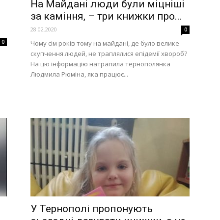
На Майдані люди були міцніші
и
за каміння, – три книжки про...
28.02.2020
0
0
Чому сім років тому на майдані, де було велике
скупчення людей, не траплялися епідемії хвороб?
На цю інформацію натрапила тернополянка
Людмила Рюміна, яка працює...
У Тернополі пропонують