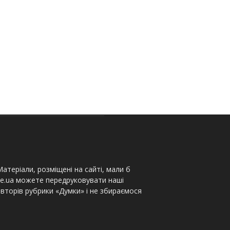
атеріали, розміщені на сайті, мали б
te.ua можете передруковувати наші
вторів рубрики «Думки» і не збираємося