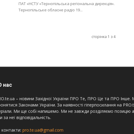
ПАТ «НСТУ «Тернопільська регіональна дирекція».
Тернопільське обласне радіо 19...
сторінка 1 з 4
 нас
O.te.ua – новини Західної України ПРО Те, ПРО Це та ПРО Інше. М
онятися Законами України. За наявності гіперпосилання на PRO.
ріали. Ми ще собі напишемо. Ми не завжди розділяємо позицію а
и за неї відповідальність.
 контакти:
pro.te.ua@gmail.com