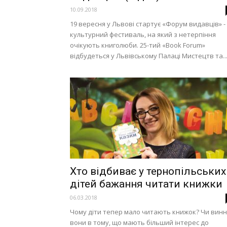
10.09.2018
19 вересня у Львові стартує «Форум видавців» -
культурний фестиваль, на який з нетерпіння
очікують книголюби. 25-тий «Book Forum»
відбудеться у Львівському Палаці Мистецтв та..
Хто відбиває у тернопільських
дітей бажання читати книжки
06.03.2018
Чому діти тепер мало читають книжок? Чи винн
вони в тому, що мають більший інтерес до