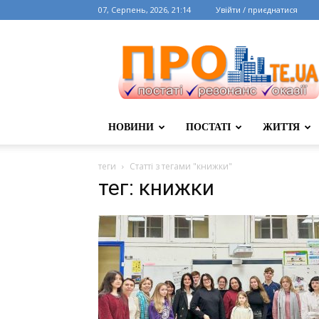
07, Серпень, 2026, 21:14
Увійти / приєднатися
НОВИНИ
ПОСТАТІ
ЖИТТЯ
теги
Статті з тегами "книжки"
тег: книжки