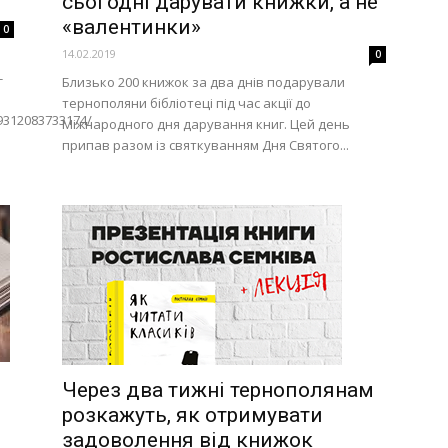
сьогодні дарувати книжки, а не
«валентинки»
0
14.02.2019
0
-
Близько 200 книжок за два днів подарували
тернополяни бібліотеці під час акції до
9312083733174/
Міжнародного дня дарування книг. Цей день
припав разом із святкуванням Дня Святого...
Через два тижні тернополянам
розкажуть, як отримувати
задоволення від книжок