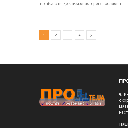
техніки, а не до книжкових героїв – розмова...
1
2
3
4
ПРО
© PR
охор
мате
нест
Наші