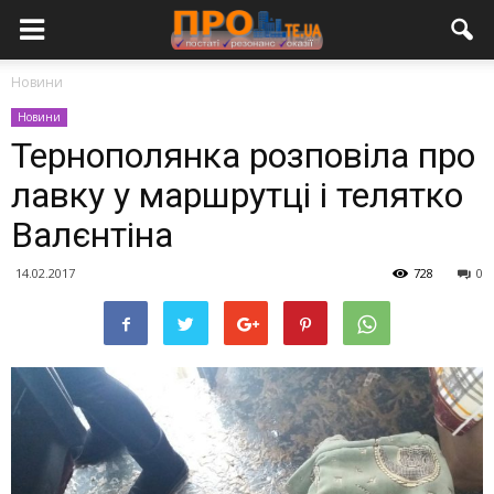
Новини
Новини
Тернополянка розповіла про
лавку у маршрутці і телятко
Валєнтіна
14.02.2017
728
0