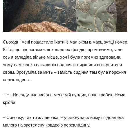
Сьогодні мені пощастило їхати із малюком в маршрутці номер
8. Те, що під ногами «шоколадне» фондю, промовчимо, але
ось я вгледіла вільне місце, хоч і була приємно здивована,
чому нам кілька пасажирів водночас вирішили поступитися
своїм. Зрозуміла за мить – замість сидіння там була порожня
перекладина…
– Ні! Не сяду, вчепився в мене мій пундик, наче крабик. Нема
крісла!
– Синочку, так то ж лавочка, – усміхнулась йому і підсадила
малого на застелену ковдрою перекладину.