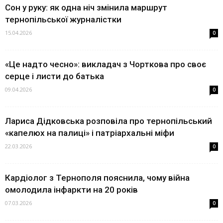
Сон у руку: як одна ніч змінила маршрут
тернопільської журналістки
15.04.2026
0
«Це надто чесно»: викладач з Чорткова про своє
серце і листи до батька
09.04.2026
0
Лариса Дідковська розповіла про тернопільський
«капелюх на палиці» і патріархальні міфи
22.03.2026
0
Кардіолог з Тернополя пояснила, чому війна
омолодила інфаркти на 20 років
07.03.2026
0