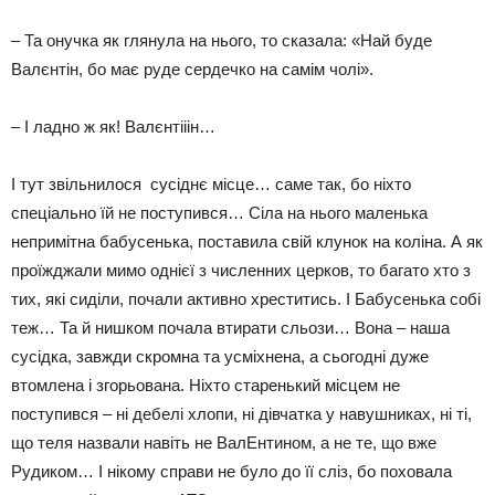
– Та онучка як глянула на нього, то сказала: «Най буде
Валєнтін, бо має руде сердечко на самім чолі».
– І ладно ж як! Валєнтііін…
І тут звільнилося сусіднє місце… саме так, бо ніхто
спеціально їй не поступився… Сіла на нього маленька
непримітна бабусенька, поставила свій клунок на коліна. А як
проїжджали мимо однієї з численних церков, то багато хто з
тих, які сиділи, почали активно хреститись. І Бабусенька собі
теж… Та й нишком почала втирати сльози… Вона – наша
сусідка, завжди скромна та усміхнена, а сьогодні дуже
втомлена і згорьована. Ніхто старенький місцем не
поступився – ні дебелі хлопи, ні дівчатка у навушниках, ні ті,
що теля назвали навіть не ВалЕнтином, а не те, що вже
Рудиком… І нікому справи не було до її сліз, бо поховала