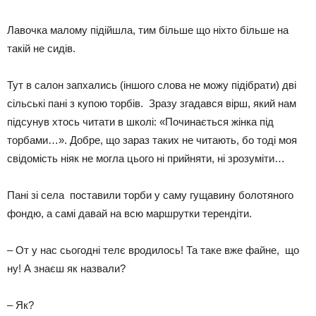
Лавочка малому підійшла, тим більше що ніхто більше на
такій не сидів.
Тут в салон запхались (іншого слова не можу підібрати) дві
сільські пані з купою торбів. Зразу згадався вірш, який нам
підсунув хтось читати в школі: «Починається жінка під
торбами…». Добре, що зараз таких не читають, бо тоді моя
свідомість ніяк не могла цього ні прийняти, ні зрозуміти…
Пані зі села поставили торби у саму гущавину болотяного
фондю, а самі давай на всю маршрутки терендіти.
– От у нас сьогодні телє вродилось! Та таке вже файне, що
ну! А знаєш як назвали?
– Як?