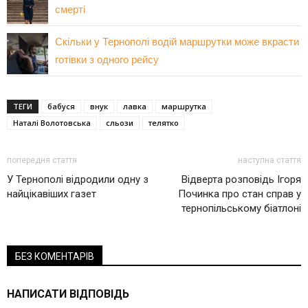
смерті
Скільки у Тернополі водій маршрутки може вкрасти
готівки з одного рейсу
ТЕГИ
бабуся
внук
лавка
маршрутка
Наталі Волотовська
сльози
телятко
попередня стаття
наступна стаття
У Тернополі відродили одну з
Відверта розповідь Ігоря
найцікавіших газет
Починка про стан справ у
тернопільському біатлоні
БЕЗ КОМЕНТАРІВ
НАПИСАТИ ВІДПОВІДЬ