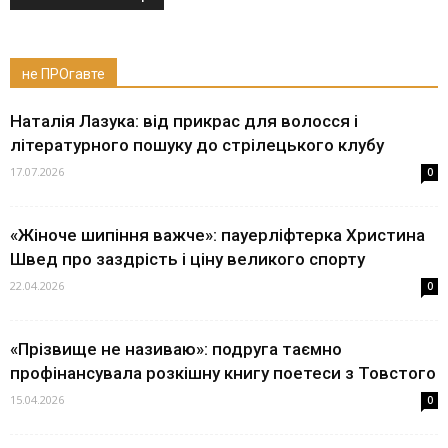
не ПРОгавте
Наталія Лазука: від прикрас для волосся і
літературного пошуку до стрілецького клубу
17.07.2026
0
«Жіноче шипіння важче»: пауерліфтерка Христина
Швед про заздрість і ціну великого спорту
22.04.2026
0
«Прізвище не називаю»: подруга таємно
профінансувала розкішну книгу поетеси з Товстого
15.04.2026
0