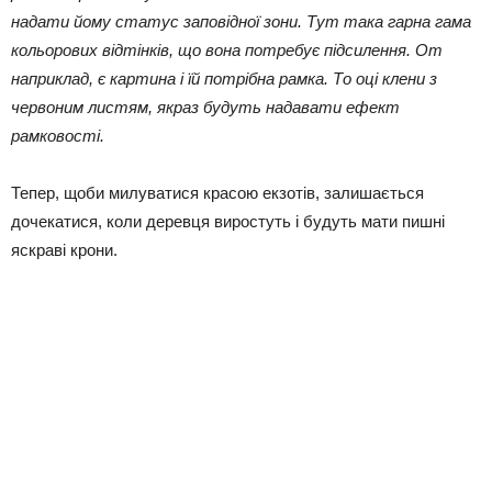
надати йому статус заповідної зони. Тут така гарна гама
кольорових відтінків, що вона потребує підсилення. От
наприклад, є картина і їй потрібна рамка. То оці клени з
червоним листям, якраз будуть надавати ефект
рамковості.
Тепер, щоби милуватися красою екзотів, залишається
дочекатися, коли деревця виростуть і будуть мати пишні
яскраві крони.