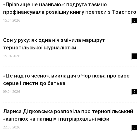
«Прізвище не називаю»: подруга таємно
профінансувала розкішну книгу поетеси з Товстого
15.04.2026
0
Сон у руку: як одна ніч змінила маршрут
тернопільської журналістки
15.04.2026
0
«Це надто чесно»: викладач з Чорткова про своє
серце і листи до батька
09.04.2026
0
Лариса Дідковська розповіла про тернопільський
«капелюх на палиці» і патріархальні міфи
22.03.2026
0