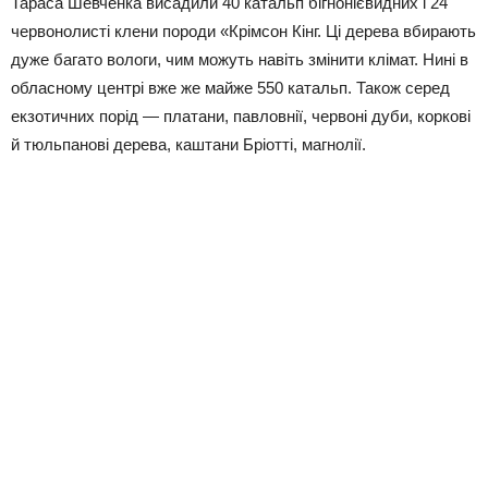
Тараса Шевченка висадили 40 катальп бігнонієвидних і 24
червонолисті клени породи «Крімсон Кінг. Ці дерева вбирають
дуже багато вологи, чим можуть навіть змінити клімат. Нині в
обласному центрі вже же майже 550 катальп. Також серед
екзотичних порід — платани, павловнії, червоні дуби, коркові
й тюльпанові дерева, каштани Бріотті, магнолії.