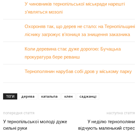
У чиновників тернопільської міськради нарешті
з’являться мозолі
Охороняв так, що дерев не стало: на Тернопільщині
ліснику загрожує в’язниця за знищення заказника
Коли деревина стає дуже дорогою: Бучацька
прокуратура бере реванш
Тернополянин нарубав собі дров у міському парку
ТЕГИ
дерева
катальпа
клен
саджанці
попередня стаття
наступна стаття
У тернопільської молоді дуже
У неділю тернополяни
сильні руки
відчують маленький стрес