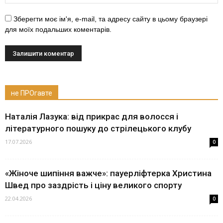
Зберегти моє ім'я, e-mail, та адресу сайту в цьому браузері
для моїх подальших коментарів.
не ПРОгавте
Наталія Лазука: від прикрас для волосся і
літературного пошуку до стрілецького клубу
17.07.2026
0
«Жіноче шипіння важче»: пауерліфтерка Христина
Швед про заздрість і ціну великого спорту
22.04.2026
0