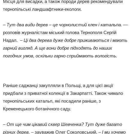
Місця для висадки, а також породи дерев рекомендували
тернопільські ландшафтники-екологи.
– Тут два види дерев – це чорнолистий клен і катальпа.
—
розповів журналістам міський голова Тернополя Сергій
Надал. –
Ці два дерева дуже добре приживаються і мають
гарний вигляд. А ще вони добре підходять до наших
погодних умов, оскільки гарно сприймають вологість.
Раніше саджанці закупляли в Польщі, а для цієї акції
придбали з приватної колекції в Закарпатті. Також чимало
тернопільських катальп, які посадили раніше, з
Кременецького ботанічного саду.
– От ще чим цікавий сквер Шевченка? Тут дуже багато
різних дерев. –
зауважив Олег Соколовський. –
І ми хочемо