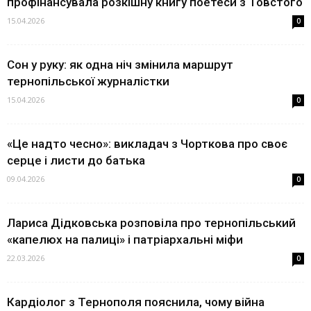
профінансувала розкішну книгу поетеси з Товстого
15.04.2026
0
Сон у руку: як одна ніч змінила маршрут
тернопільської журналістки
15.04.2026
0
«Це надто чесно»: викладач з Чорткова про своє
серце і листи до батька
09.04.2026
0
Лариса Дідковська розповіла про тернопільський
«капелюх на палиці» і патріархальні міфи
22.03.2026
0
Кардіолог з Тернополя пояснила, чому війна