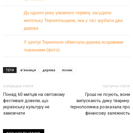
До одного року умовного терміну засудили
жительку Тернопільщини, яка у лісі зрубала два
дерева
У центрі Тернополя обмотали дерева яскравими
тканинами (фото)
ТЕГИ
в'язниця
дерева
лісник
попередня стаття
наступна стаття
Понад 60 митців на світовому
Гроші не псують, вони
фестивалі довели, що
випускають дику тварину:
українську культуру не
тернополянка розказала про
замовчати
фінансову залежність