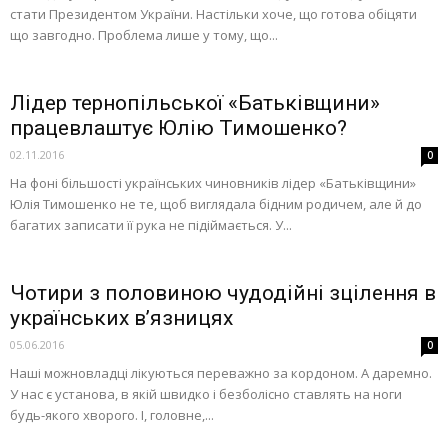
стати Президентом України. Настільки хоче, що готова обіцяти
що завгодно. Проблема лише у тому, що...
Лідер тернопільської «Батьківщини»
працевлаштує Юлію Тимошенко?
02.11.2016
0
На фоні більшості українських чиновників лідер «Батьківщини»
Юлія Тимошенко не те, щоб виглядала бідним родичем, але й до
багатих записати її рука не підіймається. У...
Чотири з половиною чудодійні зцілення в
українських в’язницях
05.06.2016
0
Наші можновладці лікуються переважно за кордоном. А даремно.
У нас є установа, в якій швидко і безболісно ставлять на ноги
будь-якого хворого. І, головне,...