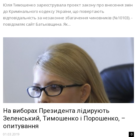
Юлія Тимошенко зареєструвала проект закону про внесення змін
до Кримінального кодексу України, що повертають
відповідальність за незаконне збагачення чиновників (№10103). -
повідомляє сайт Батьківщина. Як...
На виборах Президента лідирують
Зеленський, Тимошенко і Порошенко, –
опитування
01.03.2019
0