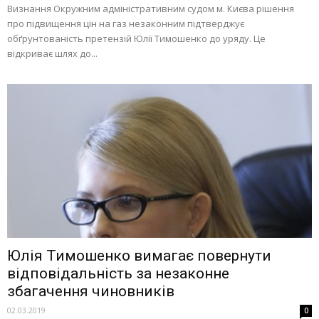
Визнання Окружним адміністративним судом м. Києва рішення
про підвищення цін на газ незаконним підтверджує
обґрунтованість претензій Юлії Тимошенко до уряду. Це
відкриває шлях до...
Юлія Тимошенко вимагає повернути
відповідальність за незаконне
збагачення чиновників
02.03.2019
0