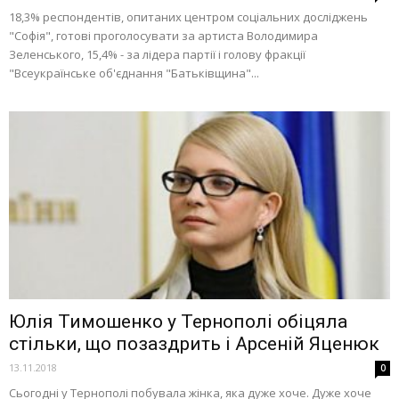
18,3% респондентів, опитаних центром соціальних досліджень
"Софія", готові проголосувати за артиста Володимира
Зеленського, 15,4% - за лідера партії і голову фракції
"Всеукраїнське об'єднання "Батьківщина"...
Юлія Тимошенко у Тернополі обіцяла
стільки, що позаздрить і Арсеній Яценюк
13.11.2018
0
Сьогодні у Тернополі побувала жінка, яка дуже хоче. Дуже хоче