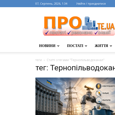
07, Серпень, 2026, 1:34
Увійти / приєднатися
НОВИНИ
ПОСТАТІ
ЖИТТЯ
теги
Статті з тегами "Тернопільводоканал"
тег: Тернопільводока