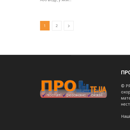
1
2
ПРО
© PR
охор
мате
нест
Наші