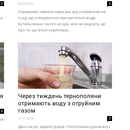
20.05.2020
0
0
Отримуємо чимало нарікань від споживачів на
на
осад, що утворюється при кип’ятінні води.
Бутильована такого не дає, але чи свідчить це
про те, що вона корисніша...
ся
Через тиждень тернополяни
отримають воду з отруйним
газом
0
07.11.2018
0
олі
Двічі на рік адміністрація «Тернопільводоканалу»