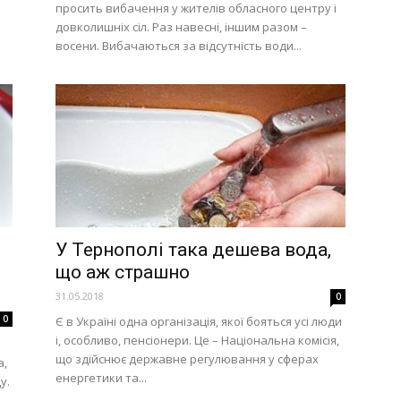
просить вибачення у жителів обласного центру і
довколишніх сіл. Раз навесні, іншим разом –
восени. Вибачаються за відсутність води...
У Тернополі така дешева вода,
що аж страшно
31.05.2018
0
0
Є в Україні одна організація, якої бояться усі люди
і, особливо, пенсіонери. Це – Національна комісія,
що здійснює державне регулювання у сферах
а,
енергетики та...
у.