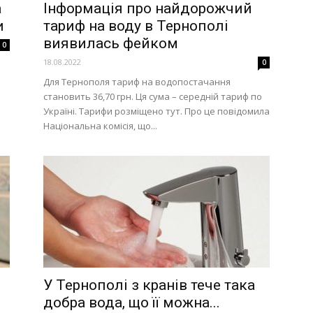
а
Інформація про найдорожчий
и
тариф на воду в Тернополі
виявилась фейком
0
18.08.2022
0
и
я
Для Тернополя тариф на водопостачання
становить 36,70 грн. Ця сума – середній тариф по
Україні. Тарифи розміщено тут. Про це повідомила
Національна комісія, що...
У Тернополі з кранів тече така
добра вода, що її можна...