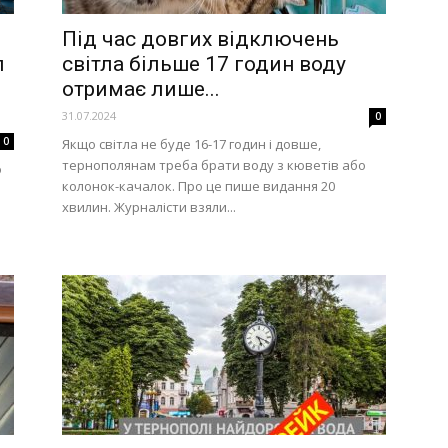
Під час довгих відключень
л
світла більше 17 годин воду
отримає лише...
31.07.2024
0
0
Якщо світла не буде 16-17 годин і довше,
тернополянам треба брати воду з кюветів або
о
колонок-качалок. Про це пише видання 20
хвилин. Журналісти взяли...