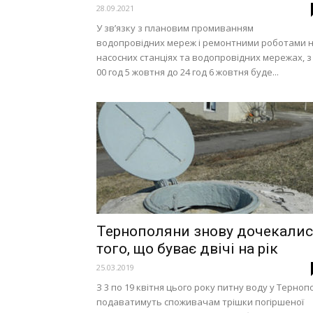
28.09.2021
У зв’язку з плановим промиванням
водопровідних мереж і ремонтними роботами 
насосних станціях та водопровідних мережах, з
00 год 5 жовтня до 24 год 6 жовтня буде...
Тернополяни знову дочекали
того, що буває двічі на рік
25.03.2019
З 3 по 19 квітня цього року питну воду у Терноп
подаватимуть споживачам трішки погіршеної