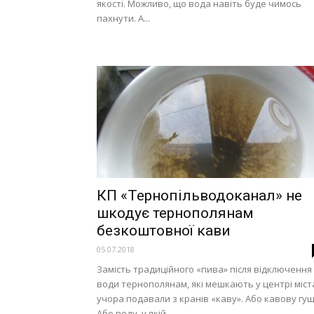
якості. Можливо, що вода навіть буде чимось
пахнути. А...
КП «Тернопільводоканал» не
шкодує тернополянам
безкоштовної кави
05.07.2018
Замість традиційного «пива» після відключення
води тернополянам, які мешкають у центрі міст
учора подавали з кранів «каву». Або кавову гущ
Або воду, у якій...