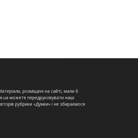
атеріали, розміщені на сайті, мали б
te.ua можете передруковувати наші
вторів рубрики «Думки» і не збираємося