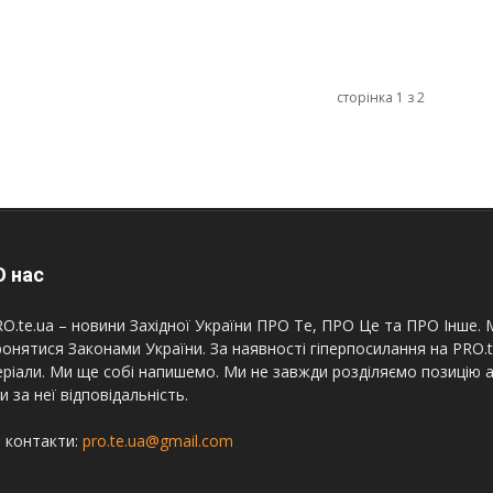
сторінка 1 з 2
 нас
O.te.ua – новини Західної України ПРО Те, ПРО Це та ПРО Інше. М
онятися Законами України. За наявності гіперпосилання на PRO.
ріали. Ми ще собі напишемо. Ми не завжди розділяємо позицію а
и за неї відповідальність.
 контакти:
pro.te.ua@gmail.com