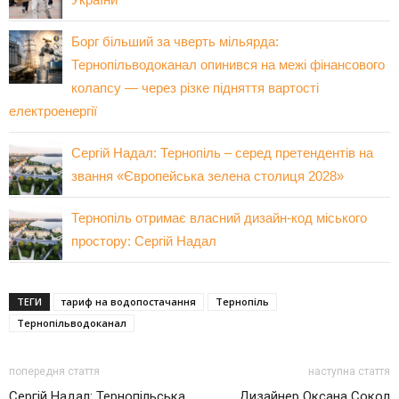
Борг більший за чверть мільярда:
Тернопільводоканал опинився на межі фінансового
колапсу — через різке підняття вартості
електроенергії
Сергій Надал: Тернопіль – серед претендентів на
звання «Європейська зелена столиця 2028»
Тернопіль отримає власний дизайн-код міського
простору: Сергій Надал
ТЕГИ
тариф на водопостачання
Тернопіль
Тернопільводоканал
попередня стаття
наступна стаття
Сергій Надал: Тернопільська
Дизайнер Оксана Сокол