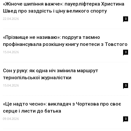
«Жіноче шипіння важче»: пауерліфтерка Христина
Швед про заздрість і ціну великого спорту
22.04.2026
0
«Прізвище не називаю»: подруга таємно
профінансувала розкішну книгу поетеси з Товстого
15.04.2026
0
Сон у руку: як одна ніч змінила маршрут
тернопільської журналістки
15.04.2026
0
«Це надто чесно»: викладач з Чорткова про своє
серце і листи до батька
09.04.2026
0