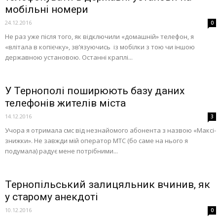
мобільні номери
24.12.2016
0
Не раз уже після того, як відключили «домашній» телефон, я
«влітала в копієчку», зв’язуючись із мобілки з тою чи іншою
державною установою. Останні краплі...
У Тернополі поширюють базу даних
телефонів жителів міста
14.12.2016
3
Учора я отримала смс від незнайомого абонента з назвою «Максі-
знижки». Не завжди мій оператор МТС (бо саме на нього я
подумала) радує мене потрібними...
Тернопільський залицяльник вчинив, як
у старому анекдоті
10.12.2016
0