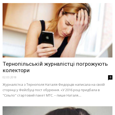
Тернопільській журналістці погрожують
колектори
02.03.2018
0
Журналістка з Тернополя Наталія Федорців написала на своїй
сторінці у Фейсбуці пост обурення. «У 2016 році придбала в
"Сільпо" стартовий пакет МТС. – пише Наталя....