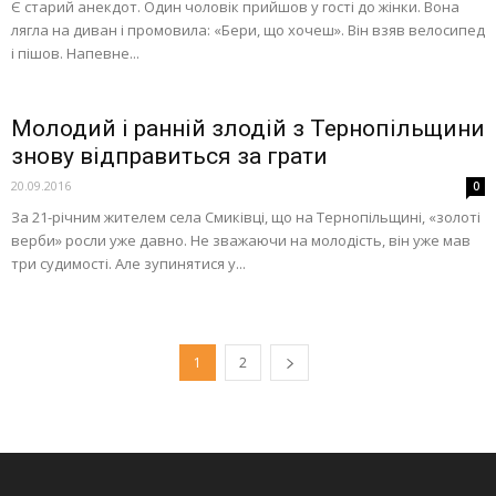
Є старий анекдот. Один чоловік прийшов у гості до жінки. Вона
лягла на диван і промовила: «Бери, що хочеш». Він взяв велосипед
і пішов. Напевне...
Молодий і ранній злодій з Тернопільщини
знову відправиться за грати
20.09.2016
0
За 21-річним жителем села Смиківці, що на Тернопільщині, «золоті
верби» росли уже давно. Не зважаючи на молодість, він уже мав
три судимості. Але зупинятися у...
1
2