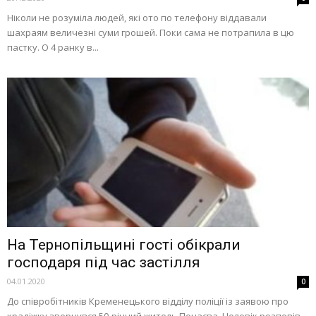
Ніколи не розуміла людей, які ото по телефону віддавали
шахраям величезні суми грошей. Поки сама не потрапила в цю
пастку. О 4 ранку в...
На Тернопільщині гості обікрали
господаря під час застілля
04.01.2020
0
До співробітників Кременецького відділу поліції із заявою про
крадіжку звернувся 50-річний житель Почаєва. Чоловік розповів,