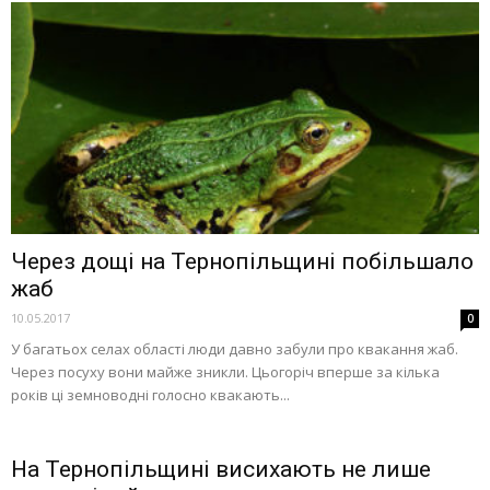
Через дощі на Тернопільщині побільшало
жаб
10.05.2017
0
У багатьох селах області люди давно забули про квакання жаб.
Через посуху вони майже зникли. Цьогоріч вперше за кілька
років ці земноводні голосно квакають...
На Тернопільщині висихають не лише