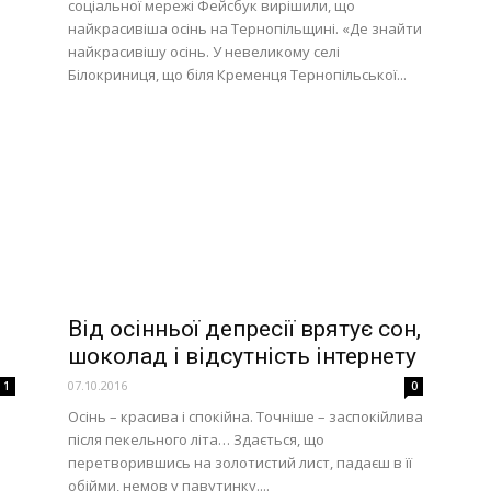
соціальної мережі Фейсбук вирішили, що
найкрасивіша осінь на Тернопільщині. «Де знайти
найкрасивішу осінь. У невеликому селі
Білокриниця, що біля Кременця Тернопільської...
Від осінньої депресії врятує сон,
шоколад і відсутність інтернету
07.10.2016
1
0
Осінь – красива і спокійна. Точніше – заспокійлива
я
після пекельного літа… Здається, що
перетворившись на золотистий лист, падаєш в її
обійми, немов у павутинку....