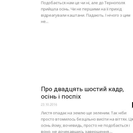
Подобається нам це чи ні, але до Тернополя
прийшла осінь. Чи не першими на її прихід
відреагували каштани. Падають. І нічого з цим
не...
Про двадцять шостий кадр,
осінь і поспіх
23.10.2016
Листя опадає на землю ще зеленим. Так ніби
просто втомилось безцільно висіти на віттях. Ц
осінь йому, вочевидь, просто не подобається і
воно, не дочекавшись завершення,...