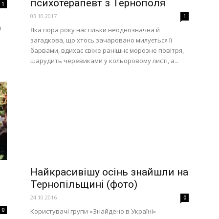
психотерапевт з Тернополя
1
03.10.2017
1
і
Яка пора року настільки неоднозначна й
загадкова, що хтось зачаровано милується її
барвами, вдихає свіже ранішнє морозне повітря,
шарудить черевиками у кольоровому листі, а...
Найкрасивішу осінь знайшли на
Тернопільщині (фото)
24.10.2016
0
0
Користувачі групи «Знайдено в Україні»