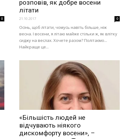
розповів, як добре восени
літати
21.10.2017
0
0
Осінь, щоб літати, чомусь навіть більше, ніж
весна. І восени, я літаю майже стільки ж, як влітку
сиджу на веслах. Хочете разом? Політаємо...
Найкраще це...
і
«Більшість людей не
відчувають ніякого
дискомфорту восени», –