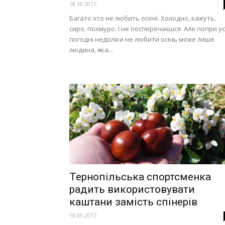
18.10.2017
Багато хто не любить осені. Холодно, кажуть,
сиро, похмуро. І не посперечаєшся. Але попри ус
погодні недоліки не любити осінь може лише
людина, яка...
Тернопільська спортсменка
радить використовувати
каштани замість спінерів
18.09.2017