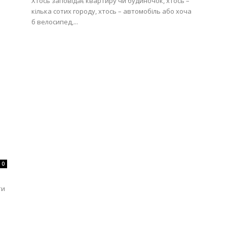
Хтось заповідає квартиру чи будиночок, хтось –
кілька сотих городу, хтось – автомобіль або хоча
б велосипед,...
0
ти
и