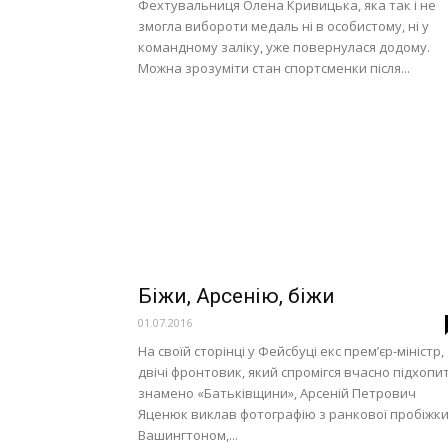
Фехтувальниця Олена Кривицька, яка так і не
змогла вибороти медаль ні в особистому, ні у
командному заліку, уже повернулася додому.
Можна зрозуміти стан спортсменки після...
Біжи, Арсенію, біжи
01.07.2016
На своїй сторінці у Фейсбуці екс прем’єр-міністр,
двічі фронтовик, який спромігся вчасно підхопи
знамено «Батьківщини», Арсеній Петрович
Яценюк виклав фотографію з ранкової пробіжк
Вашингтоном,...