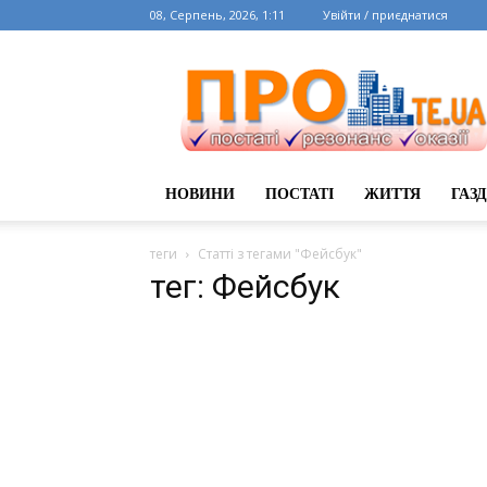
08, Серпень, 2026, 1:11
Увійти / приєднатися
НОВИНИ
ПОСТАТІ
ЖИТТЯ
ГАЗ
теги
Статті з тегами "Фейсбук"
тег: Фейсбук