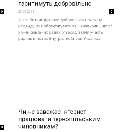
гаситимуть добровільно
23.09.2016
0
0
У селі Литячі відкрили добровільну пожежну
команду, яка обслуговуватиме 10 навколишніх сіл
у 8-ми сільських радах. У заході взяли участь
радник міністра Внутрішніх Справ України...
Чи не заважає Інтернет
працювати тернопільським
чиновникам?
0