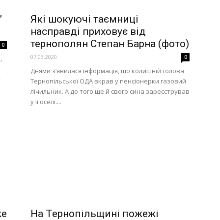
”
Які шокуючі таємниці
насправді приховує від
тернополян Степан Барна (фото)
0
07.03.2020
0
,
Днями з’явилася інформація, що колишній голова
у
Тернопільської ОДА вкрав у пенсіонерки газовий
лічильник. А до того ще й свого сина зареєстрував
у її оселі....
же
На Тернопільщині пожежі