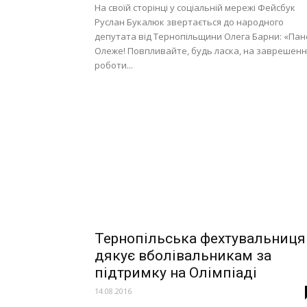
На своїй сторінці у соціальній мережі Фейсбук
Руслан Букалюк звертається до народного
депутата від Тернопільщини Олега Барни: «Пан
Олеже! Повпливайте, будь ласка, на заврешенн
роботи...
Тернопільська фехтувальниця
дякує вболівальникам за
підтримку на Олімпіаді
14.08.2016