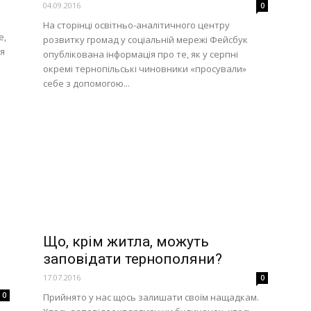
04.09.2016
0
На сторінці освітньо-аналітичного центру
е,
розвитку громад у соціальній мережі Фейсбук
я
опублікована інформація про те, як у серпні
окремі тернопільські чиновники «просували»
себе з допомогою...
Що, крім житла, можуть
заповідати тернополяни?
17.07.2016
0
0
Прийнято у нас щось залишати своїм нащадкам.