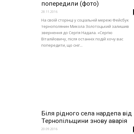
попередили (фото)
28.11.2016
На своїй сторінці у соціальній мережі Фейсбук
тернополянин Микола Золотоцький залишив
звернення до Сергія Надала. «Сергію
Віталійовичу, після останніх подій хочу вас
попередити, що сніг...
Біля рідного села нардепа від
Тернопільщини знову аварія
20.09.2016