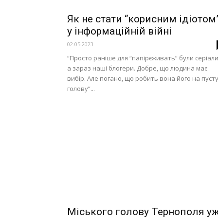
Як не стати “корисним ідіотом
у інформаційній війні
02.05.2023
“Просто раніше для “папірєживать” були серіали
а зараз наші блогери. Добре, що людина має
вибір. Але погано, що робить вона його на пуст
голову”...
Міського голову Тернополя у