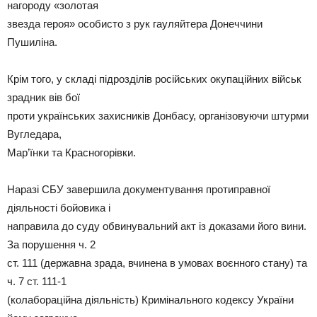
нагороду «золотая
звезда героя» особисто з рук гауляйтера Донеччини
Пушиліна.
Крім того, у складі підрозділів російських окупаційних військ
зрадник вів бої
проти українських захисників Донбасу, організовуючи штурми
Вугледара,
Мар’їнки та Красногорівки.
Наразі СБУ завершила документування протиправної
діяльності бойовика і
направила до суду обвинувальний акт із доказами його вини.
За порушення ч. 2
ст. 111 (державна зрада, вчинена в умовах воєнного стану) та
ч. 7 ст. 111-1
(колабораційна діяльність) Кримінального кодексу України