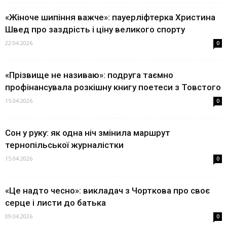
«Жіноче шипіння важче»: пауерліфтерка Христина
Швед про заздрість і ціну великого спорту
22.04.2026
0
«Прізвище не називаю»: подруга таємно
профінансувала розкішну книгу поетеси з Товстого
15.04.2026
0
Сон у руку: як одна ніч змінила маршрут
тернопільської журналістки
15.04.2026
0
«Це надто чесно»: викладач з Чорткова про своє
серце і листи до батька
09.04.2026
0