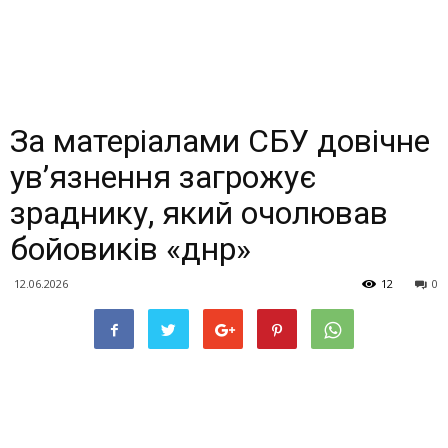
За матеріалами СБУ довічне
ув’язнення загрожує
зраднику, який очолював
бойовиків «днр»
12.06.2026
12
0