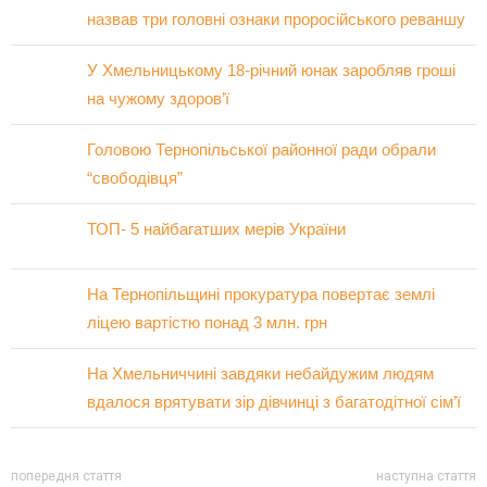
назвав три головні ознаки проросійського реваншу
У Хмельницькому 18-річний юнак заробляв гроші
на чужому здоров’ї
Головою Тернопільської районної ради обрали
“свободівця”
ТОП- 5 найбагатших мерів України
На Тернопільщині прокуратура повертає землі
ліцею вартістю понад 3 млн. грн
На Хмельниччині завдяки небайдужим людям
вдалося врятувати зір дівчинці з багатодітної сім’ї
попередня стаття
наступна стаття