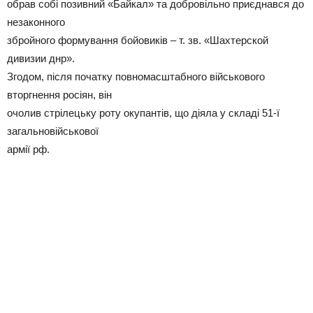
обрав собі позивний «Байкал» та добровільно приєднався до
незаконного
збройного формування бойовиків – т. зв. «Шахтерской
дивизии днр».
Згодом, після початку повномасштабного військового
вторгнення росіян, він
очолив стрілецьку роту окупантів, що діяла у складі 51-ї
загальновійськової
армії рф.