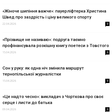
«Жіноче шипіння важче»: пауерліфтерка Христина
Швед про заздрість і ціну великого спорту
22.04.2026
0
«Прізвище не називаю»: подруга таємно
профінансувала розкішну книгу поетеси з Товстого
15.04.2026
0
Сон у руку: як одна ніч змінила маршрут
тернопільської журналістки
15.04.2026
0
«Це надто чесно»: викладач з Чорткова про своє
серце і листи до батька
09.04.2026
0