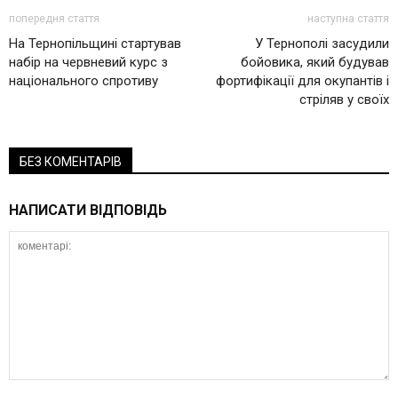
попередня стаття
наступна стаття
На Тернопільщині стартував
У Тернополі засудили
набір на червневий курс з
бойовика, який будував
національного спротиву
фортифікації для окупантів і
стріляв у своїх
БЕЗ КОМЕНТАРІВ
НАПИСАТИ ВІДПОВІДЬ