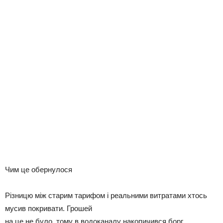
Чим це обернулося
Різницю між старим тарифом і реальними витратами хтось
мусив покривати. Грошей
на це не було, тому в водоканалу накопичився борг.