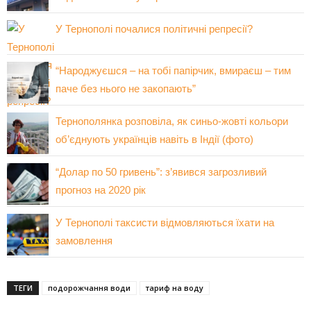
У Тернополі почалися політичні репресії?
“Народжуєшся – на тобі папірчик, вмираєш – тим
паче без нього не закопають”
Тернополянка розповіла, як синьо-жовті кольори
об’єднують українців навіть в Індії (фото)
“Долар по 50 гривень”: з’явився загрозливий
прогноз на 2020 рік
У Тернополі таксисти відмовляються їхати на
замовлення
ТЕГИ
подорожчання води
тариф на воду