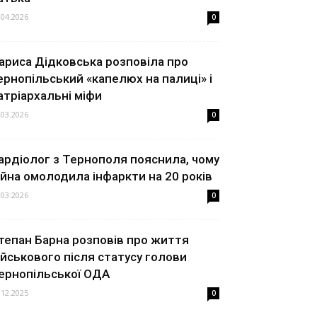
.04.2026
0
ариса Дідковська розповіла про
ернопільський «капелюх на палиці» і
атріархальні міфи
.03.2026
0
ардіолог з Тернополя пояснила, чому
ійна омолодила інфаркти на 20 років
.03.2026
0
тепан Барна розповів про життя
ійськового після статусу голови
ернопільської ОДА
.12.2025
0