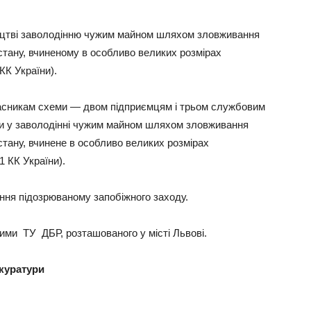
ництві заволодінню чужим майном шляхом зловживання
тану, вчиненому в особливо великих розмірах
 КК України).
часникам схеми — двом підприємцям і трьом службовим
и у заволодінні чужим майном шляхом зловживання
тану, вчинене в особливо великих розмірах
91 КК України).
ння підозрюваному запобіжного заходу.
ими ТУ ДБР, розташованого у місті Львові.
куратури