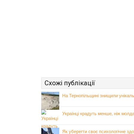
Схожі публікації
На Тернопільщині знищили унікальн
Українці крадуть менше, ніж мол
Як уберегти своє психологічне здо