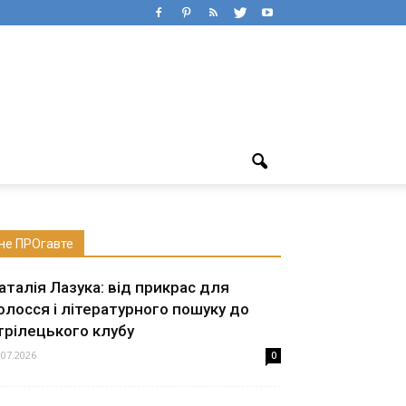
не ПРОгавте
аталія Лазука: від прикрас для
олосся і літературного пошуку до
трілецького клубу
.07.2026
0