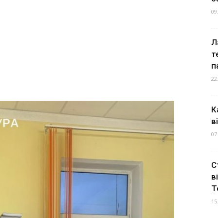
09
Л
т
п
22
К
в
07
С
в
Т
15