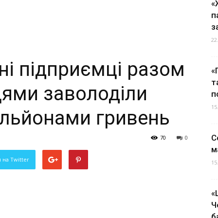
«
п
з
22
ні підприємці разом
«
т
ями заволоділи
п
15
льйонами гривень
С
70
0
м
 на Twitter
15
«
Ч
б