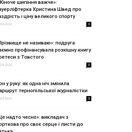
Жіноче шипіння важче»:
ауерліфтерка Христина Швед про
аздрість і ціну великого спорту
.04.2026
0
Прізвище не називаю»: подруга
аємно профінансувала розкішну книгу
оетеси з Товстого
.04.2026
0
он у руку: як одна ніч змінила
аршрут тернопільської журналістки
.04.2026
0
Це надто чесно»: викладач з
орткова про своє серце і листи до
атька