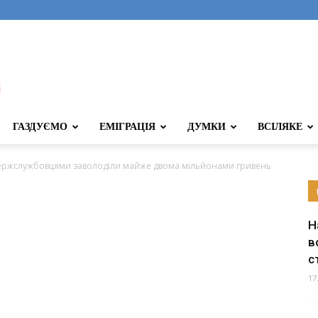
ГАЗДУЄМО
ЕМІГРАЦІЯ
ДУМКИ
ВСІЛЯКЕ
держслужбовцями заволоділи майже двома мільйонами гривень
Н
в
с
17