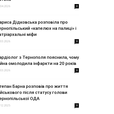
.04.2026
0
ариса Дідковська розповіла про
ернопільський «капелюх на палиці» і
атріархальні міфи
.03.2026
0
ардіолог з Тернополя пояснила, чому
ійна омолодила інфаркти на 20 років
.03.2026
0
тепан Барна розповів про життя
ійськового після статусу голови
ернопільської ОДА
.12.2025
0