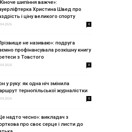
Жіноче шипіння важче»:
ауерліфтерка Христина Швед про
аздрість і ціну великого спорту
.04.2026
0
Прізвище не називаю»: подруга
аємно профінансувала розкішну книгу
оетеси з Товстого
.04.2026
0
он у руку: як одна ніч змінила
аршрут тернопільської журналістки
.04.2026
0
Це надто чесно»: викладач з
орткова про своє серце і листи до
атька