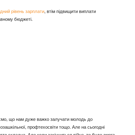
ідний рівень зарплати
, втім підвищити виплати
авному бюджеті.
ємо, що нам дуже важко залучати молодь до
озашкільної, профтехосвіти тощо. Але на сьогодні
то складна. Але коли закінчиться війна, то буде змога