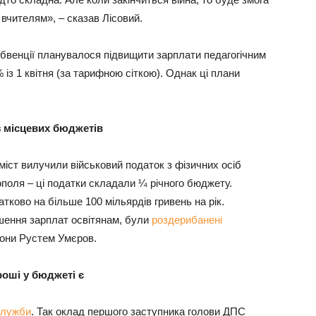
вчителям», – сказав Лісовий.
убвенції планувалося підвищити зарплати педагогічним
% із 1 квітня (за тарифною сіткою). Однак ці плани
з місцевих бюджетів
міст вилучили військовий податок з фізичних осіб
ополя – ці податки складали ¼ річного бюджету.
ково на більше 100 мільярдів гривень на рік.
льшення зарплат освітянам, були
роздерибанені
рони Рустем Умєров.
роші у бюджеті є
служби
. Так оклад першого заступника голови ДПС