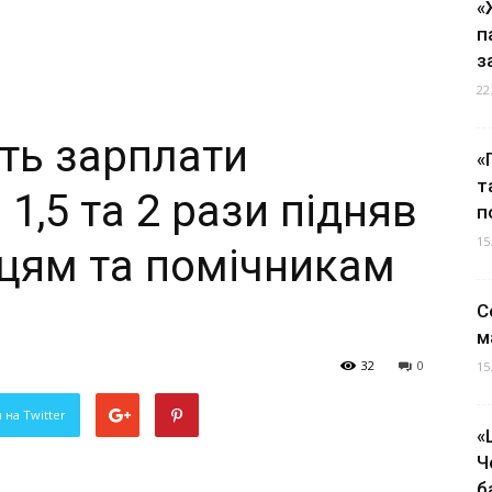
«
п
з
22
ть зарплати
«
т
 1,5 та 2 рази підняв
п
15
вцям та помічникам
С
м
32
0
15
 на Twitter
«
Ч
б