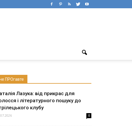
не ПРОгавте
аталія Лазука: від прикрас для
олосся і літературного пошуку до
трілецького клубу
.07.2026
0