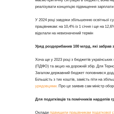
реалізувати концепцію підвищення зарплати 
У 2024 році завдяки збільшенню освітньої с
працівникам: на 10,4% із 1 січня і ще на 12,6
відклали на невизначений термін
Уряд роздерибанив 100 млрд, які забрав 
Хоча ще у 2023 році з бюджетів українських 
(ПДФО) та акциз на дорожній збір. Для Терн
Загалом державний бюджет поповнився додат
Більшість з тих коштів, замість піти на збі
урядовцями.
Про це заявив сам міністр обо
Для податківців та помічників нардепів г
Оклади
підвищили
працівникам податкової 