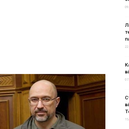
09
Л
т
п
22
К
в
07
С
в
Т
15