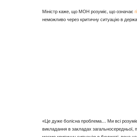
Міністр каже, що МОН розуміє, що означає
г
неможливо через критичну ситуацію в держ
«Це дуже болісна проблема… Ми всі розумі
викладання в закладах загальносередньої, п
маємо критичну ситуацію в бюджеті, вона над