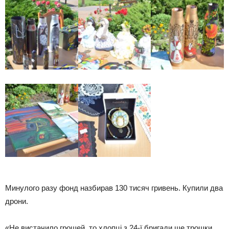
Минулого разу фонд назбирав 130 тисяч гривень. Купили два
дрони.
«Не вистачило грошей, то хлопці з 24-ї бригади ще трошки