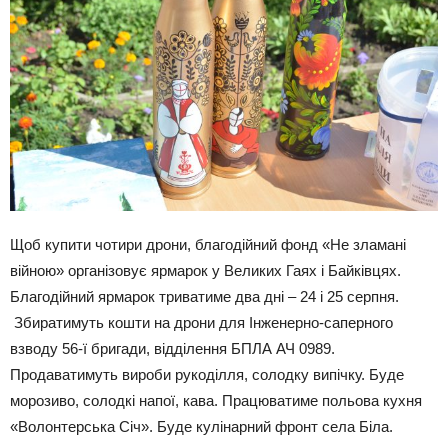
Щоб купити чотири дрони, благодійний фонд «Не зламані
війною» організовує ярмарок у Великих Гаях і Байківцях.
Благодійний ярмарок триватиме два дні – 24 і 25 серпня.
Збиратимуть кошти на дрони для Інженерно-саперного
взводу 56-ї бригади, відділення БПЛА АЧ 0989.
Продаватимуть вироби рукоділля, солодку випічку. Буде
морозиво, солодкі напої, кава. Працюватиме польова кухня
«Волонтерська Січ». Буде кулінарний фронт села Біла.