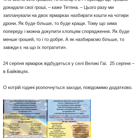
докидали свої гроші, – каже Тетяна. – Цього разу ми
запланували на двох ярмарках назбирати кошти на чотири
дрони. Як буде більше, то буде краще. Тому що зима
попереду і можна докупити хлопцям спорядження. Як буде
менше грошей, то і то добре. А як назбираємо більше, то
завжди є на що їх потратити».
24 серпня ярмарок відбудеться у селі Великі Гаї. 25 серпня –
в Байківцях.
О котрій годині розпочнуться заходи, повідомимо додатково.