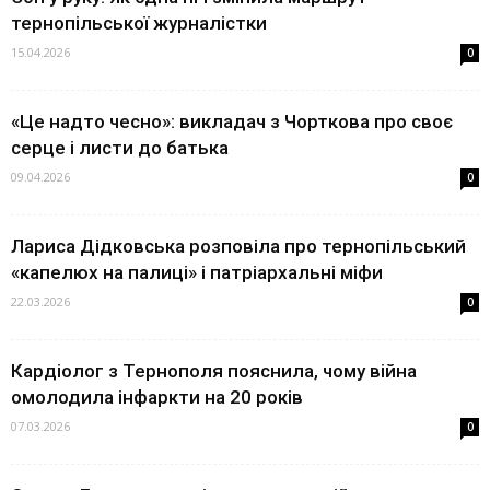
тернопільської журналістки
15.04.2026
0
«Це надто чесно»: викладач з Чорткова про своє
серце і листи до батька
09.04.2026
0
Лариса Дідковська розповіла про тернопільський
«капелюх на палиці» і патріархальні міфи
22.03.2026
0
Кардіолог з Тернополя пояснила, чому війна
омолодила інфаркти на 20 років
07.03.2026
0