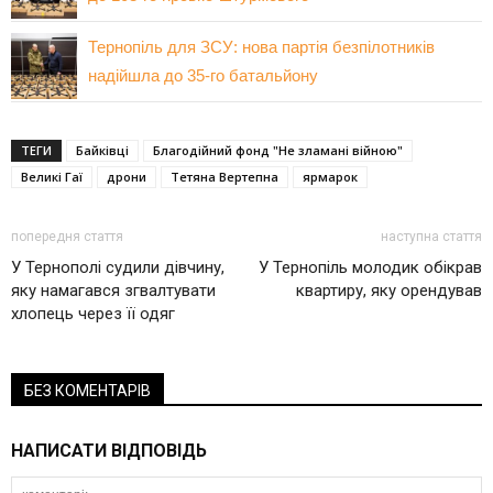
Тернопіль для ЗСУ: нова партія безпілотників
надійшла до 35-го батальйону
ТЕГИ
Байківці
Благодійний фонд "Не зламані війною"
Великі Гаї
дрони
Тетяна Вертепна
ярмарок
попередня стаття
наступна стаття
У Тернополі судили дівчину,
У Тернопіль молодик обікрав
яку намагався згвалтувати
квартиру, яку орендував
хлопець через її одяг
БЕЗ КОМЕНТАРІВ
НАПИСАТИ ВІДПОВІДЬ