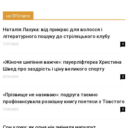
не ПРОгавте
Наталія Лазука: від прикрас для волосся і
літературного пошуку до стрілецького клубу
17.07.2026
0
«Жіноче шипіння важче»: пауерліфтерка Христина
Швед про заздрість і ціну великого спорту
22.04.2026
0
«Прізвище не називаю»: подруга таємно
профінансувала розкішну книгу поетеси з Товстого
15.04.2026
0
Сон у руку: як одна ніч змінила маршрут