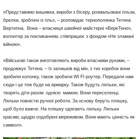
«Представимо вишивки, вироби з бісеру, розмальовані гільзи,
брелки, зроблені із гільз, – розповідає тернополянка Тетяна
Вертепна. Вона – власниця швейної майстерні «ВереТено»,
волонтер за покликанням, співпрацює з фондом «Не зламані
війною».
«Військові також виготовляють вироби власними руками, –
продовжує Тетяна. – Із залишків від мін, з тих коробок вони
зробили колонку, також зробили WI FI роутер. Передали нам
сюди і це теж буде на ярмарку. Також будуть ляльки, які
творять діти разом однією мамою. Вони переселенці.
Ляльки повністю ручної роботи. За основу беруть пляшку,
щоб було важче. На пляшку одягають ляльку. Ляльки
красиві, щедро оздобрені мереживом. Вони мають цінність як
символ».