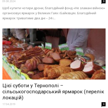
09.08.2024
0
Щоб купити чотири дрони, благодійний фонд «Не зламані війною»
організовує ярмарок у Великих Гаях і Байківцях. Благодійний
ярмарок триватиме два дні – 24 і...
Цієї суботи у Тернополі –
сільськогосподарський ярмарок (перелік
локацій)
17.04.2019
0