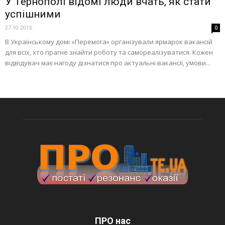
У Тернополі відомі люди вчать, як стати
успішними
27.10.2016
0
В Українському домі «Перемога» організували ярмарок вакансій
для всіх, хто прагне знайти роботу та самореалізуватися. Кожен
відвідувач має нагоду дізнатися про актуальні вакансії, умови...
ПРО нас