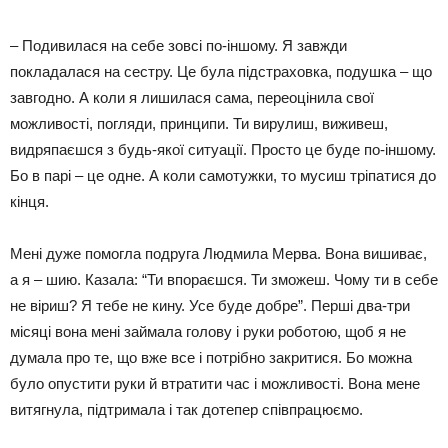
– Подивилася на себе зовсі по-іншому. Я завжди
покладалася на сестру. Це була підстраховка, подушка – що
завгодно. А коли я лишилася сама, переоцінила свої
можливості, погляди, принципи. Ти вирулиш, виживеш,
видряпаєшся з будь-якої ситуації. Просто це буде по-іншому.
Бо в парі – це одне. А коли самотужки, то мусиш тріпатися до
кінця.
Мені дуже помогла подруга Людмила Мерва. Вона вишиває,
а я – шию. Казала: “Ти впораєшся. Ти зможеш. Чому ти в себе
не віриш? Я тебе не кину. Усе буде добре”. Перші два-три
місяці вона мені займала голову і руки роботою, щоб я не
думала про те, що вже все і потрібно закритися. Бо можна
було опустити руки й втратити час і можливості. Вона мене
витягнула, підтримала і так дотепер співпрацюємо.