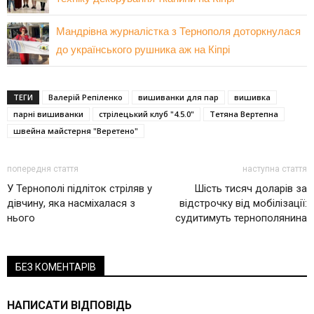
Мандрівна журналістка з Тернополя доторкнулася
до українського рушника аж на Кіпрі
ТЕГИ
Валерій Репіленко
вишиванки для пар
вишивка
парні вишиванки
стрілецький клуб "4.5.0"
Тетяна Вертепна
швейна майстерня "Веретено"
попередня стаття
наступна стаття
У Тернополі підліток стріляв у
Шість тисяч доларів за
дівчину, яка насміхалася з
відстрочку від мобілізації:
нього
судитимуть тернополянина
БЕЗ КОМЕНТАРІВ
НАПИСАТИ ВІДПОВІДЬ