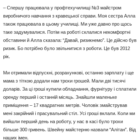
– Спершу працювала у профтехучилищі №3 майстром
виробничого навчання з кравецької справи. Моя сестра Алла
також працювала в цьому училищі. Ми уже давно про щось
таке задумувалися. Потім на роботі склалися некомфортні
обставини й Алла сказала: “Давай, ризикнемо”. Це дійсно був
ризик. Бо потрібно було звільнитися з роботи. Це був 2012
рік.
Ми отримали відпускні, розрахункові, останню зарплату і ще
мама з тіткою додали нам трохи грошей. Мали дві тисячі
доларів. За ці гроші купили обладнання, фурнітуру і сплатили
оренду перший і останній місяць. Знайшли маленьке
приміщення – 17 квадратних метрів. Чоловік змайстрував
мені закрійний і прасувальний стіл. Усі гроші вклали. Коли ми
вийшли перший день на роботу, у нас в касі було трохи
більше 300 гривень. Швейну майстерню назвали “Алітан”. Від
наших імен.