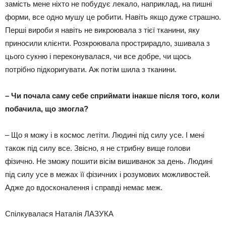
замість мене ніхто не побудує лекало, наприклад, на пишні
форми, все одно мушу це робити. Навіть якщо дуже страшно.
Перші вироби я навіть не викроювала з тієї тканини, яку
приносили клієнти. Розкроювала прострирадло, зшивала з
цього сукню і переконувалася, чи все добре, чи щось
потрібно підкоригувати. Аж потім шила з тканини.
– Чи почала саму себе сприймати інакше після того, коли
побачила, що змогла?
– Що я можу і в космос летіти. Людині під силу усе. І мені
також під силу все. Звісно, я не стрибну вище голови
фізично. Не зможу пошити вісім вишиванок за день. Людині
під силу усе в межах її фізичних і розумових можливостей.
Адже до вдосконалення і справді немає меж.
Спілкувалася Наталія ЛАЗУКА