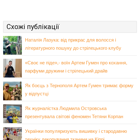
Схожі публікації
Наталія Лазука: від прикрас для волосся і
літературного пошуку до стрілецького клубу
«Своє не піде»,- воїн Артем Гумен про кохання,
парфуми дружини і стрілецький драйв
Як боєць з Тернополя Артем Гумен тримає форму
у відпустці
Як журналістка Людмила Островська
презентувала світові феномен Тетяни Корпан
Українки популяризують вишивку і стародавню
техніку декорування тканини на Кіпрі