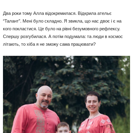
Два роки тому Алла відокремилася. Відкрила ательє
“Талант”. Мені було складно. Я звикла, що нас двоє і є на
кого покластися. Це було на рівні безумовного рефлексу.
Спершу розгубилася. А потім подумала: та люди в космос
літають, то хіба я не зможу сама працювати?