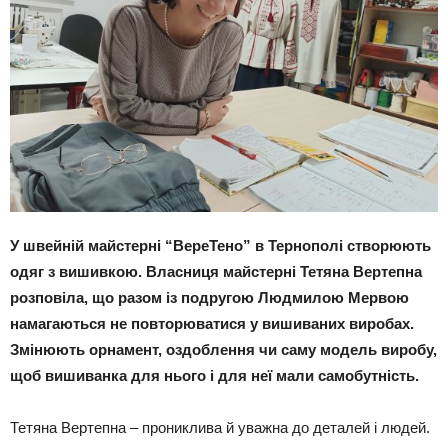
У швейній майстерні “ВереТено” в Тернополі створюють
одяг з вишивкою. Власниця майстерні Тетяна Вертепна
розповіла, що разом із подругою Людмилою Мервою
намагаються не повторюватися у вишиваних виробах.
Змінюють орнамент, оздоблення чи саму модель виробу,
щоб вишиванка для нього і для неї мали самобутність.
Тетяна Вертепна – прониклива й уважна до деталей і людей.