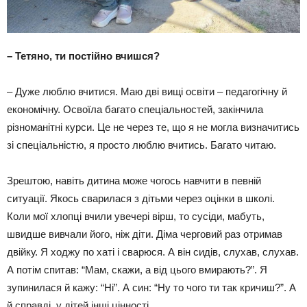
– Тетяно, ти постійно вчишся?
– Дуже люблю вчитися. Маю дві вищі освіти – педагогічну й
економічну. Освоїла багато спеціальностей, закінчила
різноманітні курси. Це не через те, що я не могла визначитись
зі спеціальністю, я просто люблю вчитись. Багато читаю.
Зрештою, навіть дитина може чогось навчити в певній
ситуації. Якось сварилася з дітьми через оцінки в школі.
Коли мої хлопці вчили увечері вірш, то сусіди, мабуть,
швидше вивчали його, ніж діти. Діма черговий раз отримав
двійку. Я ходжу по хаті і сварюся. А він сидів, слухав, слухав.
А потім спитав: “Мам, скажи, а від цього вмирають?”. Я
зупинилася й кажу: “Ні”. А син: “Ну то чого ти так кричиш?”. А
й справді, у дітей інші цінності.