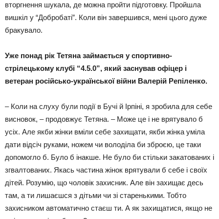
вторгнення шукала, де можна пройти підготовку. Пройшла
вишкіл у “Добробаті”. Коли він завершився, мені цього дуже
бракувало.
Уже понад рік Тетяна займається у спортивно-
стрілецькому клубі “4.5.0”, який заснував офіцер і
ветеран російсько-української війни Валерій Репіленко.
– Коли на слуху були події в Бучі й Ірпіні, я зробила для себе
висновок, – продовжує Тетяна. – Може це і не врятувало б
усіх. Але якби жінки вміли себе захищати, якби жінка уміла
дати відсіч руками, ножем чи володіла би зброєю, це таки
допомогло б. Було б інакше. Не було би стільки закатованих і
згвалтованих. Якась частина жінок врятували б себе і своїх
дітей. Розумію, що чоловік захисник. Але він захищає десь
там, а ти лишаєшся з дітьми чи зі старенькими. Тобто
захисником автоматично стаєш ти. А як захищатися, якщо не