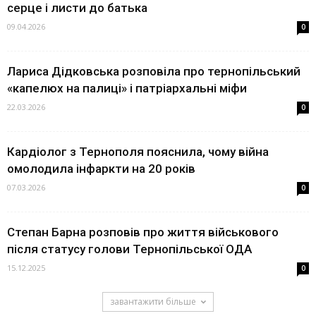
серце і листи до батька
09.04.2026
0
Лариса Дідковська розповіла про тернопільський
«капелюх на палиці» і патріархальні міфи
22.03.2026
0
Кардіолог з Тернополя пояснила, чому війна
омолодила інфаркти на 20 років
07.03.2026
0
Степан Барна розповів про життя військового
після статусу голови Тернопільської ОДА
15.12.2025
0
завантажити більше