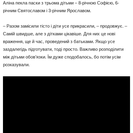
Аліна пекла паски з трьома дітьми – 8-річною Софією, 6-
річним Святославом і 3-річним Ярославом.
– Разом замісили тісто і діти усе прикрасили, – продовжує. –
Самій швидше, але з дітками цікавіше. Для них це нові
враження, ще й час, проведений з батьками. Якщо усе
заздалегідь підготувати, тоді просто. Важливо розподілити
між дітьми обов’язки. Їм дуже сподобалось, бо потім усім
розказували.