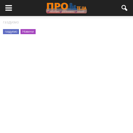
газдуємо
газдуємо
Новини