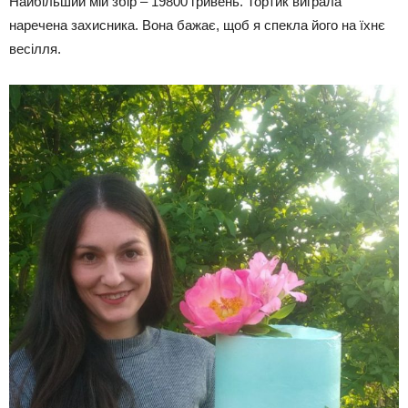
Найбільший мій збір – 19800 гривень. Тортик виграла
наречена захисника. Вона бажає, щоб я спекла його на їхнє
весілля.