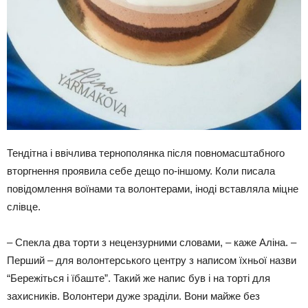
Тендітна і ввічлива тернополянка після повномасштабного
вторгнення проявила себе дещо по-іншому. Коли писала
повідомлення воїнами та волонтерами, іноді вставляла міцне
слівце.
– Спекла два торти з нецензурними словами, – каже Аліна. –
Перший – для волонтерського центру з написом їхньої назви
“Бережіться і їбаште”. Такий же напис був і на торті для
захисників. Волонтери дуже зраділи. Вони майже без