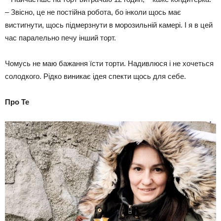
– Звісно, це не постійна робота, бо інколи щось має
вистигнути, щось підмерзнути в морозильній камері. І я в цей
час паралельно печу інший торт.
Чомусь не маю бажання їсти торти. Надивлюся і не хочеться
солодкого. Рідко виникає ідея спекти щось для себе.
Про Те