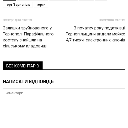
торт Тернопіль
торти
попередня стаття
наступна стаття
Залишки зруйнованого у
З початку року податківці
Тернополі Парафіяльного
Тернопільщини видали майже
костелу знайшли на
4,7 тисячі електронних ключів
сільському кладовищі
БЕЗ КОМЕНТАРІВ
НАПИСАТИ ВІДПОВІДЬ