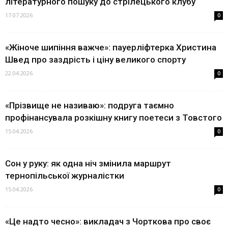
літературного пошуку до стрілецького клубу
17.07.2026
0
«Жіноче шипіння важче»: пауерліфтерка Христина
Швед про заздрість і ціну великого спорту
22.04.2026
0
«Прізвище не називаю»: подруга таємно
профінансувала розкішну книгу поетеси з Товстого
15.04.2026
0
Сон у руку: як одна ніч змінила маршрут
тернопільської журналістки
15.04.2026
0
«Це надто чесно»: викладач з Чорткова про своє