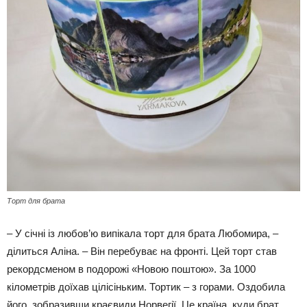
Торт для брата
– У січні із любов’ю випікала торт для брата Любомира, –
ділиться Аліна. – Він перебуває на фронті. Цей торт став
рекордсменом в подорожі «Новою поштою». За 1000
кілометрів доїхав цілісіньким. Тортик – з горами. Оздобила
його, зобразивши краєвиди Норвегії. Це країна, куди брат