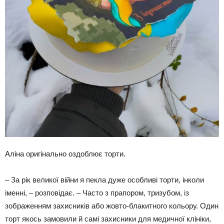
Аліна оригінально оздоблює торти.
– За рік великої війни я пекла дуже особливі торти, інколи
іменні, – розповідає. – Часто з прапором, тризубом, із
зображенням захисників або жовто-блакитного кольору. Один
торт якось замовили й самі захисники для медичної клініки,