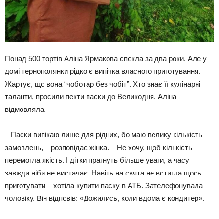
Понад 500 тортів Аліна Ярмакова спекла за два роки. Але у
домі тернополянки рідко є випічка власного приготування.
Жартує, що вона “чоботар без чобіт”. Хто знає її кулінарні
таланти, просили пекти паски до Великодня. Аліна
відмовляла.
– Паски випікаю лише для рідних, бо маю велику кількість
замовлень, – розповідає жінка. – Не хочу, щоб кількість
перемогла якість. І дітки прагнуть більше уваги, а часу
завжди ніби не вистачає. Навіть на свята не встигла щось
приготувати – хотіла купити паску в АТБ. Зателефонувала
чоловіку. Він відповів: «Дожились, коли вдома є кондитер».