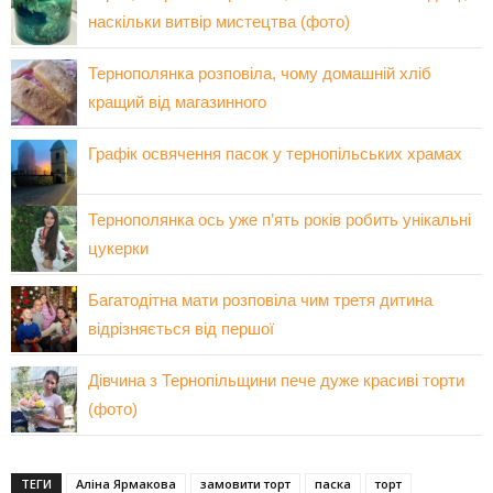
наскільки витвір мистецтва (фото)
Тернополянка розповіла, чому домашній хліб
кращий від магазинного
Графік освячення пасок у тернопільських храмах
Тернополянка ось уже п’ять років робить унікальні
цукерки
Багатодітна мати розповіла чим третя дитина
відрізняється від першої
Дівчина з Тернопільщини пече дуже красиві торти
(фото)
ТЕГИ
Аліна Ярмакова
замовити торт
паска
торт