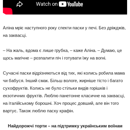
Аліна мріє наступного року спекти паски у печі. Без дріжджів,
на заквасці.
– На жаль, вдома є лише грубка, – каже Аліна. – Думаю, це
щось магічне – розпалити піч і готувати їжу на вогні.
Сучасні паски відрізняються від тих, які колись робила мама
чи бабуся. Інший смак. Більш вологе, жирніше тісто і багато
сухофруктів. Колись не було стільки видів горішків і
екзотичних фруктів. Люблю панетонне класичне на заквасці,
на італійському борошні. Хоч процес довший, але він того
вартує. Також люблю паску крафін.
Найдорожчі торти – на підтримку українським воїнам