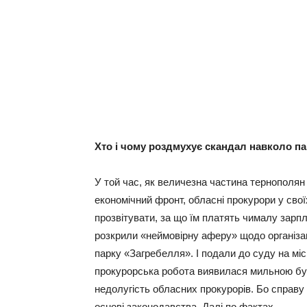
Хто і чому роздмухує скандал навколо п
У той час, як величезна частина тернополя
економічний фронт, обласні прокурори у сво
прозвітувати, за що їм платять чималу зарп
розкрили «неймовірну аферу» щодо організа
парку «Загребелля». І подали до суду на мі
прокурорська робота виявилася мильною бу
недолугість обласних прокурорів. Бо справу
основі законодавства. Далі по фактах.