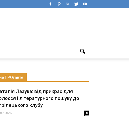
не ПРОгавте
аталія Лазука: від прикрас для
олосся і літературного пошуку до
трілецького клубу
.07.2026
0