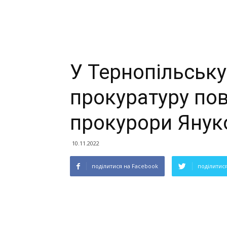
У Тернопільську
прокуратуру по
прокурори Янук
10.11.2022
поділитися на Facebook
поділитися