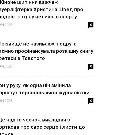
Жіноче шипіння важче»:
ауерліфтерка Христина Швед про
аздрість і ціну великого спорту
.04.2026
0
Прізвище не називаю»: подруга
аємно профінансувала розкішну книгу
оетеси з Товстого
.04.2026
0
он у руку: як одна ніч змінила
аршрут тернопільської журналістки
.04.2026
0
Це надто чесно»: викладач з
орткова про своє серце і листи до
атька