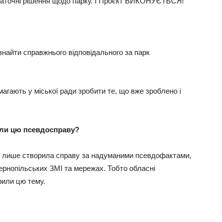
аточні рішення щодо парку. І Проєкт ВИКОНУЄТЬСЯ!
знайти справжнього відповідального за парк
агають у міської ради зробити те, що вже зроблено і
или цю псевдосправу?
 лише створила справу за надуманими псевдофактами,
ернопільських ЗМІ та мережах. Тобто обласні
рили цю тему.