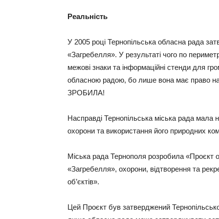
Реальність
У 2005 році Тернопільська обласна рада за
«Загребелля». У результаті чого по периметр
межові знаки та інформаційні стенди для гр
обласною радою, бо лише вона має право на 
ЗРОБИЛА!
Насправді Тернопільська міська рада мала н
охорони та використання його природних ко
Міська рада Тернополя розробила «Проєкт ор
«Загребелля», охорони, відтворення та рекр
об’єктів».
Цей Проєкт був затверджений Тернопільсько