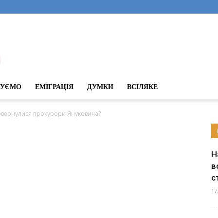
ДУЄМО
ЕМІГРАЦІЯ
ДУМКИ
ВСІЛЯКЕ
повернулися прокурори Януковича?
Н
в
с
17