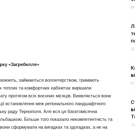
09
Л
т
п
22
арку «Загребелля»
К
в
н воюють, займаються волонтерством, тримають
07
їх теплих та комфортних кабінетах вирішили
лату протягом всіх воєнних місяців. Виявляється вони
С
ції встановлення меж регіонального ландшафтного
в
ську раду Тернополя. Але вся ця багатомісячна
Т
льбашкою. Більше того показало некомпетентність та
15
 вони сформували на вигадках та здогадках, а не на