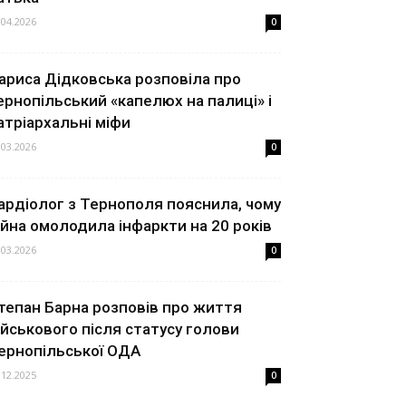
.04.2026
0
ариса Дідковська розповіла про
ернопільський «капелюх на палиці» і
атріархальні міфи
.03.2026
0
ардіолог з Тернополя пояснила, чому
ійна омолодила інфаркти на 20 років
.03.2026
0
тепан Барна розповів про життя
ійськового після статусу голови
ернопільської ОДА
.12.2025
0