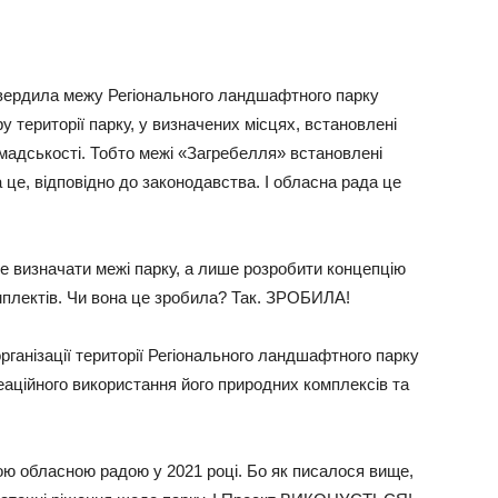
твердила межу Регіонального ландшафтного парку
у території парку, у визначених місцях, встановлені
омадськості. Тобто межі «Загребелля» встановлені
це, відповідно до законодавства. І обласна рада це
е визначати межі парку, а лише розробити концепцію
мплектів. Чи вона це зробила? Так. ЗРОБИЛА!
ганізації території Регіонального ландшафтного парку
еаційного використання його природних комплексів та
ю обласною радою у 2021 році. Бо як писалося вище,