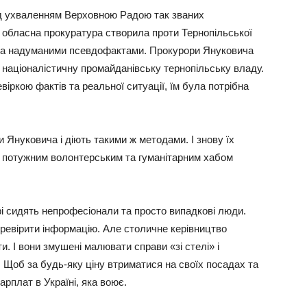
ед ухваленням Верховною Радою так званих
а обласна прокуратура створила проти Тернопільської
 за надуманими псевдофактами. Прокурори Януковича
 націоналістичну промайданівську тернопільську владу.
іркою фактів та реальної ситуації, їм була потрібна
Януковича і діють такими ж методами. І знову їх
о потужним волонтерським та гуманітарним хабом
рі сидять непрофесіонали та просто випадкові люди.
перевірити інформацію. Але столичне керівництво
и. І вони змушені малювати справи «зі стелі» і
 Щоб за будь-яку ціну втриматися на своїх посадах та
рплат в Україні, яка воює.