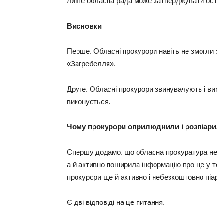
лише обласна рада може затверджувати ост
Висновки
Перше. Обласні прокурори навіть не змогли 
«Загребелля».
Друге. Обласні прокурори звинувачують і вим
виконується.
Чому прокурори оприлюднили і розпіар
Спершу додамо, що обласна прокуратура не
а й активно поширила інформацію про це у т
прокурори ще й активно і небезкоштовно піа
Є дві відповіді на це питання.