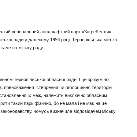
ьський регіональний ландшафтний парк «Загребелля»
ської ради у далекому 1994 році. Тернопільська міська
саме на міську раду.
енням Тернопільської обласної ради. І це зрозуміло
ва, повноваження створення чи оголошення територій
 встановлення їх меж, належить виключно обласним
ити такий парк фізично, бо не мала і не має на це
 законодавству, чомусь визначила відповідачем міську