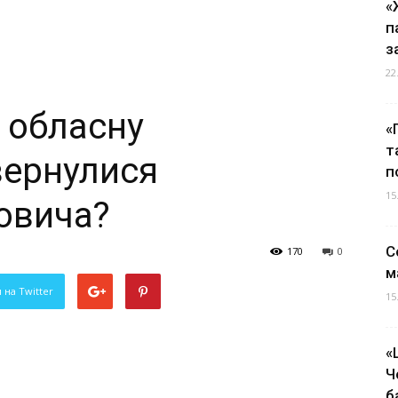
«
п
з
22
 обласну
«
т
вернулися
п
15
овича?
С
170
0
м
 на Twitter
15
«
Ч
б