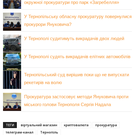
окружної прокуратури про парк «Загребелля»
У Тернопільську обласну прокуратуру повернулися
прокурори Януковича?
У Тернополі судитимуть викрадачів двох людей
У Тернополі судять викрадачів елітних автомобілів
Тернопільський суд вирішив поки що не випускати
рекетирів на волю
Прокуратура застосовує методи Януковича проти
міського голови Тернополя Сергія Надала
ТЕГИ
віртуальний магазин
криптовалюта
прокуратура
телеграм-канал
Тернопіль