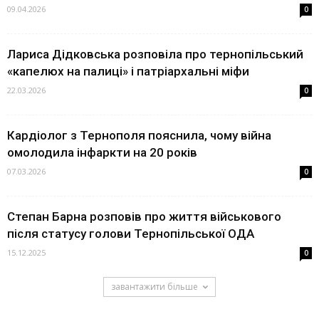
09.04.2026
0
Лариса Дідковська розповіла про тернопільський
«капелюх на палиці» і патріархальні міфи
22.03.2026
0
Кардіолог з Тернополя пояснила, чому війна
омолодила інфаркти на 20 років
07.03.2026
0
Степан Барна розповів про життя військового
після статусу голови Тернопільської ОДА
15.12.2025
0
завантажити більше