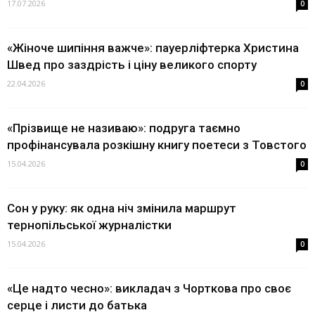
17.07.2026
0
«Жіноче шипіння важче»: пауерліфтерка Христина
Швед про заздрість і ціну великого спорту
22.04.2026
0
«Прізвище не називаю»: подруга таємно
профінансувала розкішну книгу поетеси з Товстого
15.04.2026
0
Сон у руку: як одна ніч змінила маршрут
тернопільської журналістки
15.04.2026
0
«Це надто чесно»: викладач з Чорткова про своє
серце і листи до батька