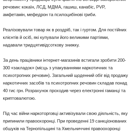
речовин: кокаїн, ЛСД, МДМА, гашиш, канабіс, PVP,
амфетамін, мефедрон та псилоцибінові гриби.
Реалізовували товар як в роздріб, так і гуртом. Для постійних
клієнтів й осіб, які купували його великими партіями,
надавали тридцятивідсоткову знижку.
За день працівники інтернет-магазинів встигали зробити 200-
300 «закладок» (місць з упакуваннями наркотичних та
психотропних речовин). Загальний щоденний обіг від продажу
наркотичних засобів та психотропних речовин складав понад
40 тис грн. Розрахунок проходив через електронні гаманці та
криптовалютою.
Під час війни наркоторговці активізували свою діяльність, яку
припинили правоохоронці. При проведенні 19 санкціонованих
обшуків на Тернопільщині та Хмельниччині правоохоронці