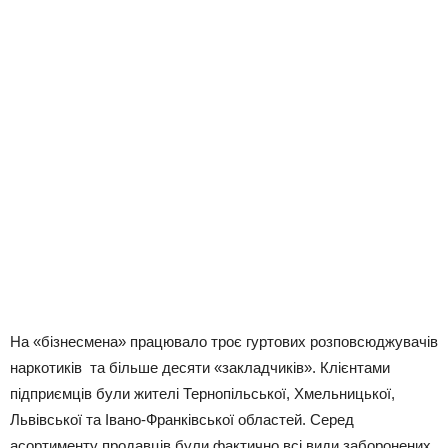
На «бізнесмена» працювало троє гуртових розповсюджувачів
наркотиків та більше десяти «закладчиків». Клієнтами
підприємців були жителі Тернопільської, Хмельницької,
Львівської та Івано-Франківської областей. Серед
асортименту продавців були фактично всі види заборонених