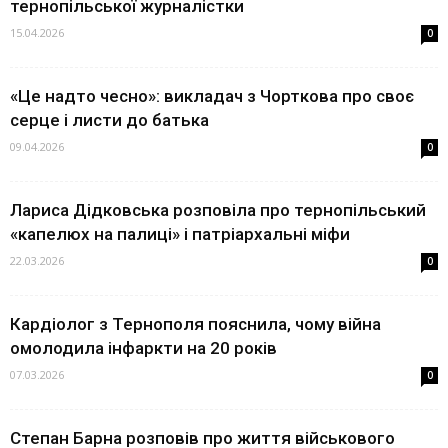
тернопільської журналістки
15.04.2026
0
«Це надто чесно»: викладач з Чорткова про своє
серце і листи до батька
09.04.2026
0
Лариса Дідковська розповіла про тернопільський
«капелюх на палиці» і патріархальні міфи
22.03.2026
0
Кардіолог з Тернополя пояснила, чому війна
омолодила інфаркти на 20 років
07.03.2026
0
Степан Барна розповів про життя військового