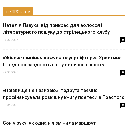
не ПРОгавте
Наталія Лазука: від прикрас для волосся і
літературного пошуку до стрілецького клубу
17.07.2026
0
«Жіноче шипіння важче»: пауерліфтерка Христина
Швед про заздрість і ціну великого спорту
22.04.2026
0
«Прізвище не називаю»: подруга таємно
профінансувала розкішну книгу поетеси з Товстого
15.04.2026
0
Сон у руку: як одна ніч змінила маршрут