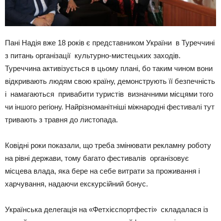
Пані Надія вже 18 років є представником України в Туреччині
з питань організації культурно-мистецьких заходів.
Туреччина активізується в цьому плані, бо таким чином вони
відкривають людям свою країну, демонструють її безпечність
і намагаються привабити туристів визначними місцями того
чи іншого регіону. Найрізноманітніші міжнародні фестивалі тут
тривають з травня до листопада.
Ковідні роки показали, що треба змінювати рекламну роботу
на рівні держави, тому багато фестивалів організовує
місцева влада, яка бере на себе витрати за проживання і
харчування, надаючи екскурсійний бонус.
Українська делегація на «Фетхієспортфесті» складалася із