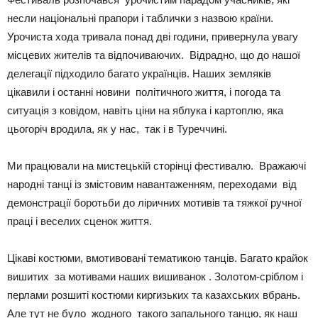
несли національні прапори і таблички з назвою країни.
Урочиста хода тривала понад дві години, привернула увагу
місцевих жителів та відпочиваючих. Відрадно, що до нашої
делегації підходило багато українців. Наших земляків
цікавили і останні новини політичного життя, і погода та
ситуація з ковідом, навіть ціни на яблука і картоплю, яка
цьогоріч вродила, як у нас, так і в Туреччині.
Ми працювали на мистецькій сторінці фестивалю. Вражаючі
народні танці із змістовим навантаженням, переходами від
демонстрації боротьби до ліричних мотивів та тяжкої ручної
праці і веселих сценок життя.
Цікаві костюми, вмотивовані тематикою танців. Багато крайок
вишитих за мотивами наших вишиванок . Золотом-сріблом і
перлами розшиті костюми киргизьких та казахських вбрань.
Але тут не було жодного такого запального танцю, як наш