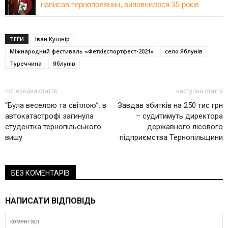
написав тернополянин, виповнилося 35 років
ТЕГИ
Іван Кушнір
Міжнародний фестиваль «Фетхієспортфест-2021»
село Яблунів
Туреччина
Яблунів
попередня стаття
наступна стаття
“Була веселою та світлою”: в
Завдав збитків на 250 тис грн
автокатастрофі загинула
– судитимуть директора
студентка тернопільського
державного лісового
вишу
підприємства Тернопільщини
БЕЗ КОМЕНТАРІВ
НАПИСАТИ ВІДПОВІДЬ