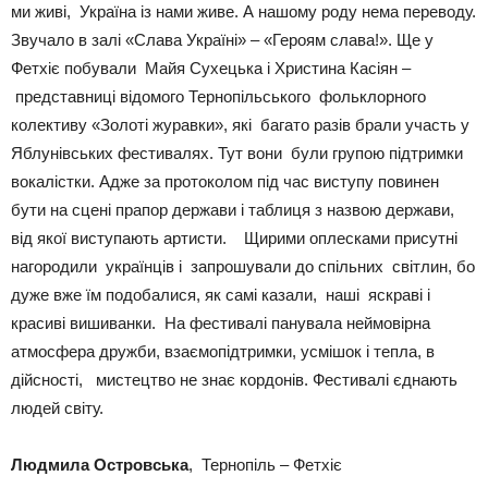
ми живі, Україна із нами живе. А нашому роду нема переводу.
Звучало в залі «Слава Україні» – «Героям слава!». Ще у
Фетхіє побували Майя Сухецька і Христина Касіян –
представниці відомого Тернопільського фольклорного
колективу «Золоті журавки», які багато разів брали участь у
Яблунівських фестивалях. Тут вони були групою підтримки
вокалістки. Адже за протоколом під час виступу повинен
бути на сцені прапор держави і таблиця з назвою держави,
від якої виступають артисти. Щирими оплесками присутні
нагородили українців і запрошували до спільних світлин, бо
дуже вже їм подобалися, як самі казали, наші яскраві і
красиві вишиванки. На фестивалі панувала неймовірна
атмосфера дружби, взаємопідтримки, усмішок і тепла, в
дійсності, мистецтво не знає кордонів. Фестивалі єднають
людей світу.
Людмила Островська
, Тернопіль – Фетхіє