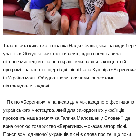
Талановита київська співачка Надія Селіна, яка завжди бере
участь в Яблунівських фестивалях, гідно представила
пісенне мистецтво нашого краю, виконавши в концертній
програмі і на гала-концерті дві пісні Івана Кушніра «Берегиня»
і «Україно моя». Обидва твори гарячими оплесками
підтримували глядачі.
– Пісню «Берегиня» я написав для міжнародного фестивалю
українського мистецтва, який для закордонних українців
проводить наша землячка Галина Маловшек у Словенії, де
вона очолює товариство «Берегиня», – сказав автор пісні.
Приспівом єднаючої українців пісні є слова про те, що поки