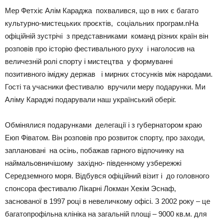
Мер Фетхіє Алім Караджа похвалився, що в них є багато
культурно-мистецьких проєктів, соціальних програм.nНа
офіційній зустрічі з представниками команд різних країн він
розповів про історію фестивального руху і наголосив на
величезній ролі спорту і мистецтва у формуванні
позитивного іміджу держав і мирних стосунків між народами.
Гості та учасники фестивалю вручили меру подарунки. Ми
Аліму Караджі подарували наш український оберіг.
Обмінялися подарунками делегації і з губернатором краю
Еюп Фіватом. Він розповів про розвиток спорту, про заходи,
заплановані на осінь, побажав гарного відпочинку на
наймальовничішому західно- південному узбережжі
Середземного моря. Відбувся офіційний візит і до головного
спонсора фестивалю Лікарні Локман Хекім Эснаф,
заснованої в 1997 році в невеличкому офісі. З 2002 року – це
багатопрофільна клініка на загальній площі – 9000 кв.м. для