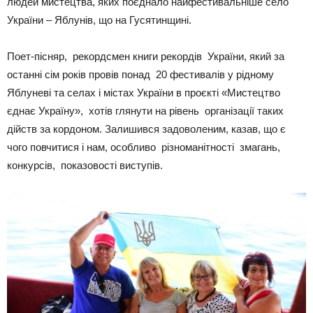
людей мистецтва, яких поєднало найфестивальніше село
України – Яблунів, що на Гусятинщині.
Поет-пісняр, рекордсмен книги рекордів України, який за
останні сім років провів понад 20 фестивалів у рідному
Яблуневі та селах і містах України в проєкті «Мистецтво
єднає Україну», хотів глянути на рівень організації таких
дійств за кордоном. Залишився задоволеним, казав, що є
чого повчитися і нам, особливо різноманітності змагань,
конкурсів, показовості виступів.