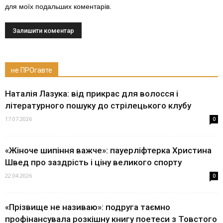
для моїх подальших коментарів.
не ПРОгавте
Наталія Лазука: від прикрас для волосся і
літературного пошуку до стрілецького клубу
17.07.2026
0
«Жіноче шипіння важче»: пауерліфтерка Христина
Швед про заздрість і ціну великого спорту
22.04.2026
0
«Прізвище не називаю»: подруга таємно
профінансувала розкішну книгу поетеси з Товстого