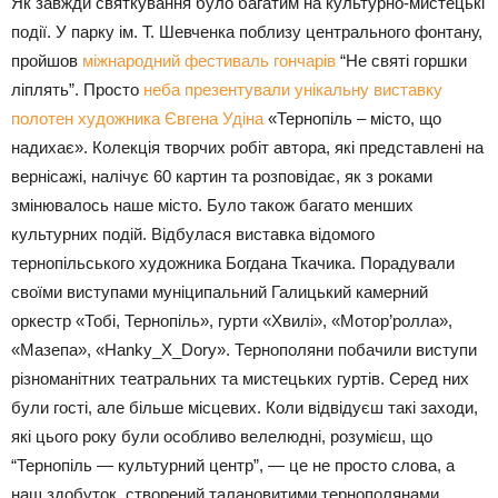
Як завжди святкування було багатим на культурно-мистецькі
події. У парку ім. Т. Шевченка поблизу центрального фонтану,
пройшов
міжнародний фестиваль гончарів
“Не святі горшки
ліплять”. Просто
неба презентували унікальну виставку
полотен художника Євгена Удіна
«Тернопіль – місто, що
надихає». Колекція творчих робіт автора, які представлені на
вернісажі, налічує 60 картин та розповідає, як з роками
змінювалось наше місто. Було також багато менших
культурних подій. Відбулася виставка відомого
тернопільського художника Богдана Ткачика. Порадували
своїми виступами муніципальний Галицький камерний
оркестр «Тобі, Тернопіль», гурти «Хвилі», «Мотор’ролла»,
«Мазепа», «Hanky_X_Dory». Тернополяни побачили виступи
різноманітних театральних та мистецьких гуртів. Серед них
були гості, але більше місцевих. Коли відвідуєш такі заходи,
які цього року були особливо велелюдні, розумієш, що
“Тернопіль — культурний центр”, — це не просто слова, а
наш здобуток, створений талановитими тернополянами.