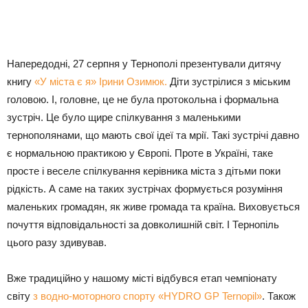
Напередодні, 27 серпня у Тернополі презентували дитячу
книгу
«У міста є я» Ірини Озимюк.
Діти зустрілися з міським
головою. І, головне, це не була протокольна і формальна
зустріч. Це було щире спілкування з маленькими
тернополянами, що мають свої ідеї та мрії. Такі зустрічі давно
є нормальною практикою у Європі. Проте в Україні, таке
просте і веселе спілкування керівника міста з дітьми поки
рідкість. А саме на таких зустрічах формується розуміння
маленьких громадян, як живе громада та країна. Виховується
почуття відповідальності за довколишній світ. І Тернопіль
цього разу здивував.
Вже традиційно у нашому місті відбувся етап чемпіонату
світу
з водно-моторного спорту «HYDRO GP Ternopil»
. Також