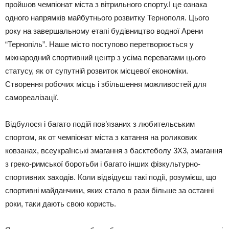
пройшов чемпіонат міста з вітрильного спорту.І це ознака
одного напрямків майбутнього розвитку Тернополя. Цього
року на завершальному етапі будівництво водної Арени
“Тернопіль”. Наше місто поступово перетворюється у
міжнародний спортивний центр з усіма перевагами цього
статусу, як от супутній розвиток місцевої економіки.
Створення робочих місць і збільшення можливостей для
самореалізації.
Відбулося і багато подій пов’язаних з любительським
спортом, як от чемпіонат міста з катання на роликових
ковзанах, всеукраїнські змагання з басктеболу 3Х3, змагання
з греко-римської боротьби і багато інших фізкультурно-
спортивних заходів. Коли відвідуєш такі події, розумієш, що
спортивні майданчики, яких стало в рази більше за останні
роки, таки дають свою користь.