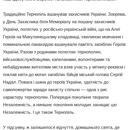
Традиційно Тернопіль вшанував захисників України. Зокрема,
у День Захисника біля Меморіалу на пошану захисників
України, полеглих у російсько-українській війні, що на Алеї
Героїв на Микулинецькому кладовищі, хвилиною мовчання і
поминальною панахидою вшанували пам’ять загиблих Героїв
України. Разом з родинами полеглих тернополян,
військовослужбовцями, капеланами, волонтерами та
небайдужими жителями міста взяв участь у мітингу-реквієм і
поклав квіти до могил загиблих бійців міський голова Сергій
Надал. Повага і шана до героїв України, здатність до
самопожертви заради захисту спільно — одна з рис
характеру тернополян. Попередні покоління творили
Незалежність, а нинішнє покоління молодих захищає цю
Незалежність. І це також Тернопіль.
У підсумку, ж залишилося відчуття, домашнього свята, де