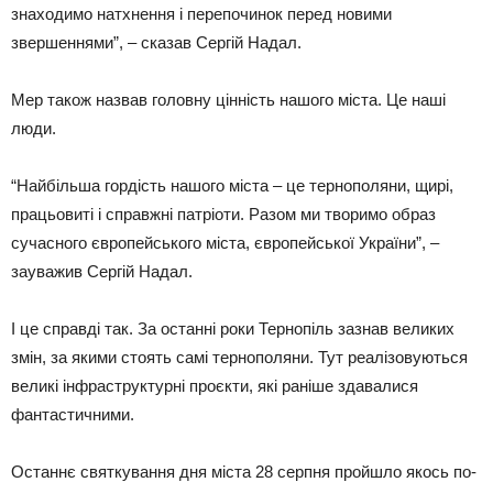
знаходимо натхнення і перепочинок перед новими
звершеннями”, – сказав Сергій Надал.
Мер також назвав головну цінність нашого міста. Це наші
люди.
“Найбільша гордість нашого міста – це тернополяни, щирі,
працьовиті і справжні патріоти. Разом ми творимо образ
сучасного європейського міста, європейської України”, –
зауважив Сергій Надал.
І це справді так. За останні роки Тернопіль зазнав великих
змін, за якими стоять самі тернополяни. Тут реалізовуються
великі інфраструктурні проєкти, які раніше здавалися
фантастичними.
Останнє святкування дня міста 28 серпня пройшло якось по-