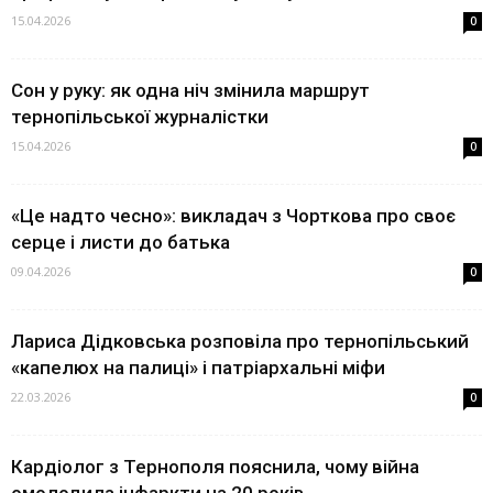
15.04.2026
0
Сон у руку: як одна ніч змінила маршрут
тернопільської журналістки
15.04.2026
0
«Це надто чесно»: викладач з Чорткова про своє
серце і листи до батька
09.04.2026
0
Лариса Дідковська розповіла про тернопільський
«капелюх на палиці» і патріархальні міфи
22.03.2026
0
Кардіолог з Тернополя пояснила, чому війна
омолодила інфаркти на 20 років