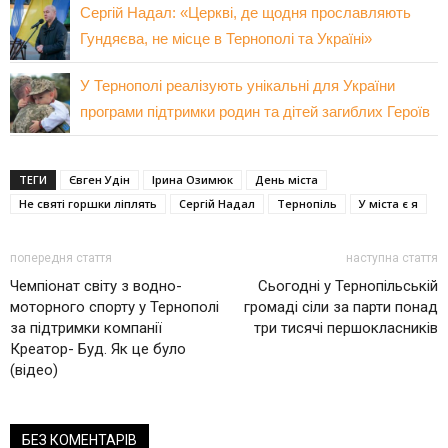
Сергій Надал: «Церкві, де щодня прославляють
Гундяєва, не місце в Тернополі та Україні»
У Тернополі реалізують унікальні для України
програми підтримки родин та дітей загиблих Героїв
ТЕГИ
Євген Удін
Ірина Озимюк
День міста
Не святі горшки ліплять
Сергій Надал
Тернопіль
У міста є я
попередня стаття
наступна стаття
Чемпіонат світу з водно-
Сьогодні у Тернопільській
моторного спорту у Тернополі
громаді сіли за парти понад
за підтримки компанії
три тисячі першокласників
Креатор- Буд. Як це було
(відео)
БЕЗ КОМЕНТАРІВ