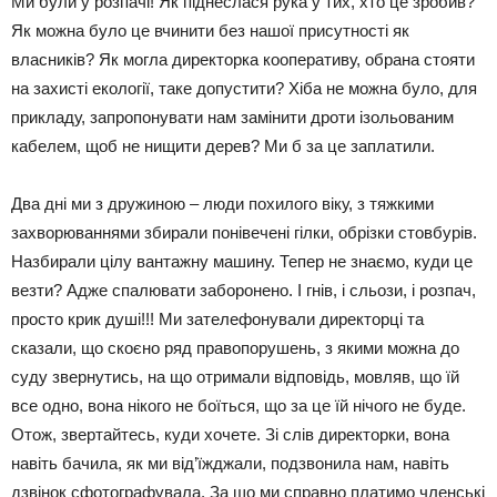
Ми були у розпачі! Як піднеслася рука у тих, хто це зробив?
Як можна було це вчинити без нашої присутності як
власників? Як могла директорка кооперативу, обрана стояти
на захисті екології, таке допустити? Хіба не можна було, для
прикладу, запропонувати нам замінити дроти ізольованим
кабелем, щоб не нищити дерев? Ми б за це заплатили.
Два дні ми з дружиною – люди похилого віку, з тяжкими
захворюваннями збирали понівечені гілки, обрізки стовбурів.
Назбирали цілу вантажну машину. Тепер не знаємо, куди це
везти? Адже спалювати заборонено. І гнів, і сльози, і розпач,
просто крик душі!!! Ми зателефонували директорці та
сказали, що скоєно ряд правопорушень, з якими можна до
суду звернутись, на що отримали відповідь, мовляв, що їй
все одно, вона нікого не боїться, що за це їй нічого не буде.
Отож, звертайтесь, куди хочете. Зі слів директорки, вона
навіть бачила, як ми від’їжджали, подзвонила нам, навіть
дзвінок сфотографувала. За що ми справно платимо членські