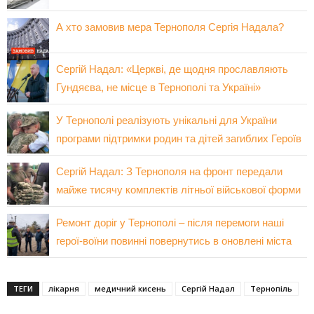
А хто замовив мера Тернополя Сергія Надала?
Сергій Надал: «Церкві, де щодня прославляють
Гундяєва, не місце в Тернополі та Україні»
У Тернополі реалізують унікальні для України
програми підтримки родин та дітей загиблих Героїв
Сергій Надал: З Тернополя на фронт передали
майже тисячу комплектів літньої військової форми
Ремонт доріг у Тернополі – після перемоги наші
герої-воїни повинні повернутись в оновлені міста
ТЕГИ
лікарня
медичний кисень
Сергій Надал
Тернопіль