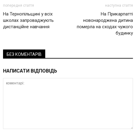
попередня стаття
наступна стаття
На Тернопільщині у всіх
На Прикарпатті
школах запроваджують
новонароджена дитина
дистанційне навчання
померла на сходах чужого
будинку
БЕЗ КОМЕНТАРІВ
НАПИСАТИ ВІДПОВІДЬ