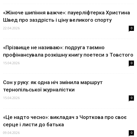
«Жіноче шипіння важче»: пауерліфтерка Христина
Швед про заздрість і ціну великого спорту
22.04.2026
0
«Прізвище не називаю»: подруга таємно
профінансувала розкішну книгу поетеси з Товстого
15.04.2026
0
Сон у руку: як одна ніч змінила маршрут
тернопільської журналістки
15.04.2026
0
«Це надто чесно»: викладач з Чорткова про своє
серце і листи до батька
09.04.2026
0