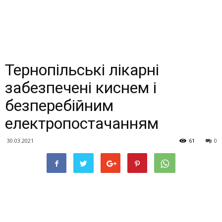
Тернопільські лікарні
забезпечені киснем і
безперебійним
електропостачанням
30.03.2021
61
0