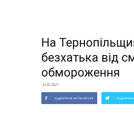
На Тернопільщи
безхатька від с
обмороження
22.02.2021
поділитися на Facebook
поділитися