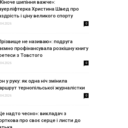
Жіноче шипіння важче»:
ауерліфтерка Христина Швед про
аздрість і ціну великого спорту
.04.2026
0
Прізвище не називаю»: подруга
аємно профінансувала розкішну книгу
оетеси з Товстого
.04.2026
0
он у руку: як одна ніч змінила
аршрут тернопільської журналістки
.04.2026
0
Це надто чесно»: викладач з
орткова про своє серце і листи до
атька