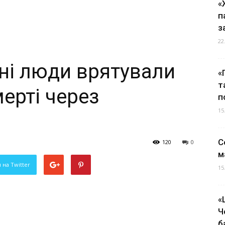
«
п
з
22
ні люди врятували
«
т
мерті через
п
15
С
120
0
м
 на Twitter
15
«
Ч
б