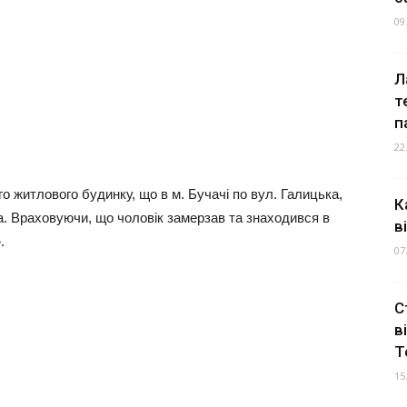
09
Л
т
п
22
о житлового будинку, що в м. Бучачі по вул. Галицька,
К
а. Враховуючи, що чоловік замерзав та знаходився в
в
.
07
С
в
Т
15