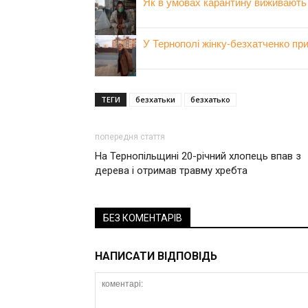
Як в умовах карантину виживають 
У Тернополі жінку-безхатченко пр
ТЕГИ
безхатьки
безхатько
попередня стаття
На Тернопільщині 20-річний хлопець впав з
дерева і отримав травму хребта
БЕЗ КОМЕНТАРІВ
НАПИСАТИ ВІДПОВІДЬ