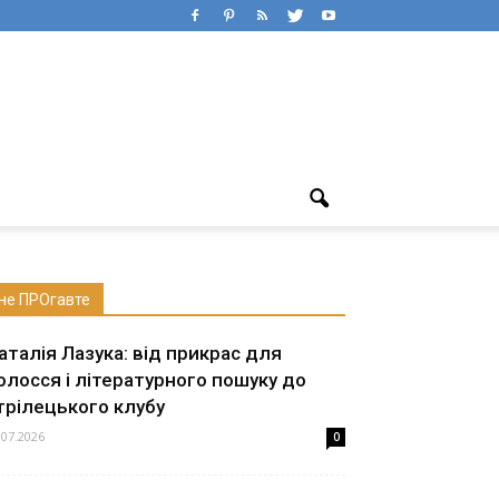
не ПРОгавте
аталія Лазука: від прикрас для
олосся і літературного пошуку до
трілецького клубу
.07.2026
0