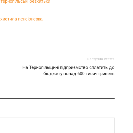
тернопільські безхатьки
ихистила пенсіонерка
наступна стаття
На Тернопільщині підприємство сплатить до
бюджету понад 600 тисяч гривень