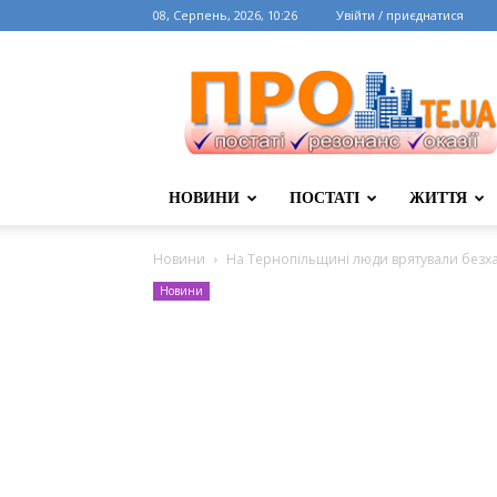
08, Серпень, 2026, 10:26
Увійти / приєднатися
НОВИНИ
ПОСТАТІ
ЖИТТЯ
Новини
На Тернопільщині люди врятували безха
Новини