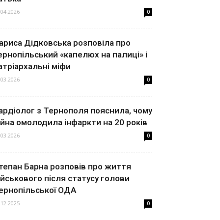
.04.2026
0
ариса Дідковська розповіла про
ернопільський «капелюх на палиці» і
атріархальні міфи
.03.2026
0
ардіолог з Тернополя пояснила, чому
ійна омолодила інфаркти на 20 років
.03.2026
0
тепан Барна розповів про життя
ійськового після статусу голови
ернопільської ОДА
.12.2025
0