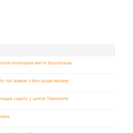
нополі полегшила життя безхатькам
о той зривав з його кущів малину
лодик сидить у центрі Тернополя
онера