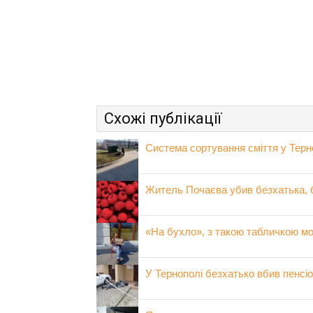
Схожі публікації
Система сортування сміття у Тер
Житель Почаєва убив безхатька, б
«На бухло», з такою табличкою мо
У Тернополі безхатько вбив пенсі