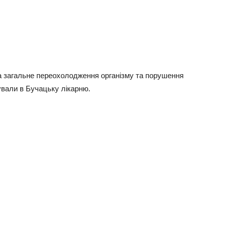
ка загальне переохолодження організму та порушення
зували в Бучацьку лікарню.