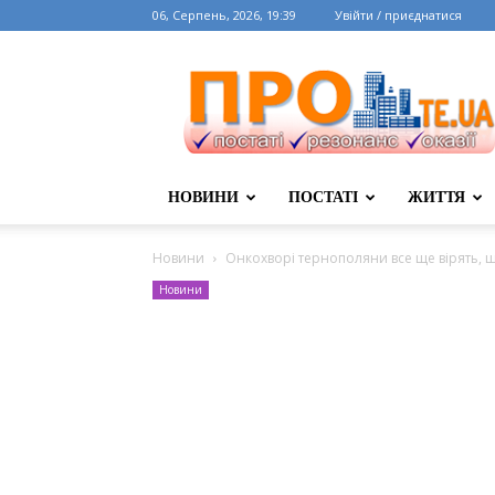
06, Серпень, 2026, 19:39
Увійти / приєднатися
НОВИНИ
ПОСТАТІ
ЖИТТЯ
Новини
Онкохворі тернополяни все ще вірять, 
Новини