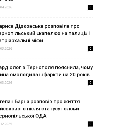
.04.2026
0
ариса Дідковська розповіла про
ернопільський «капелюх на палиці» і
атріархальні міфи
.03.2026
0
ардіолог з Тернополя пояснила, чому
ійна омолодила інфаркти на 20 років
.03.2026
0
тепан Барна розповів про життя
ійськового після статусу голови
ернопільської ОДА
.12.2025
0