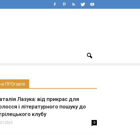
не ПРОгавте
аталія Лазука: від прикрас для
олосся і літературного пошуку до
трілецького клубу
.07.2026
0