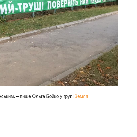
нським. – пише Ольга Бойко у групі
Земля