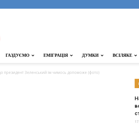
ГАЗДУЄМО
ЕМІГРАЦІЯ
ДУМКИ
ВСІЛЯКЕ
що президент Зеленський їм чимось допоможе (фото)
Н
в
с
17