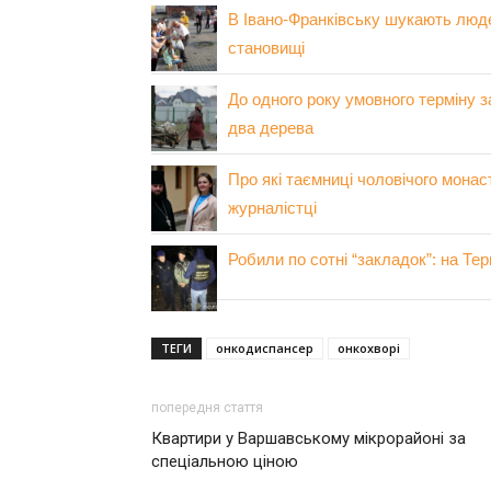
В Івано-Франківську шукають людей
становищі
До одного року умовного терміну з
два дерева
Про які таємниці чоловічого монас
журналістці
Робили по сотні “закладок”: на Те
ТЕГИ
онкодиспансер
онкохворі
попередня стаття
Квартири у Варшавському мікрорайоні за
спеціальною ціною