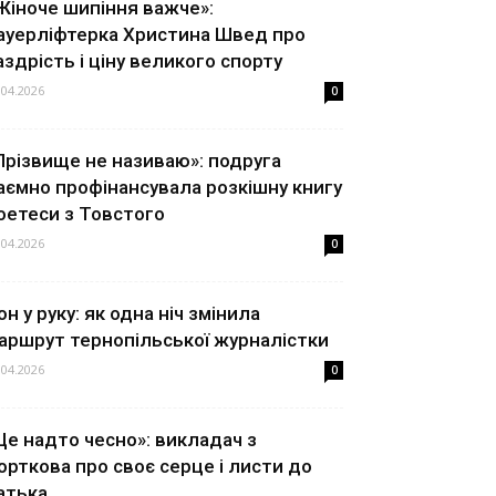
Жіноче шипіння важче»:
ауерліфтерка Христина Швед про
аздрість і ціну великого спорту
.04.2026
0
Прізвище не називаю»: подруга
аємно профінансувала розкішну книгу
оетеси з Товстого
.04.2026
0
он у руку: як одна ніч змінила
аршрут тернопільської журналістки
.04.2026
0
Це надто чесно»: викладач з
орткова про своє серце і листи до
атька