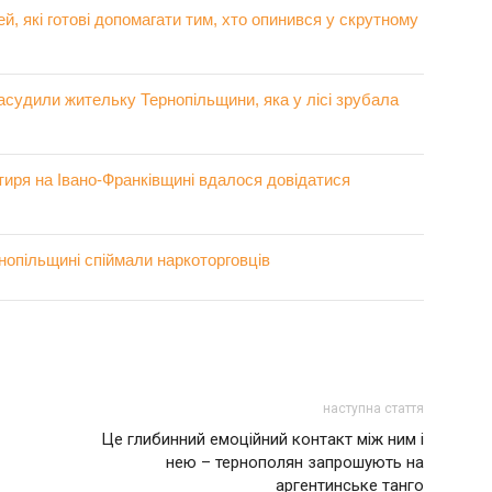
, які готові допомагати тим, хто опинився у скрутному
асудили жительку Тернопільщини, яка у лісі зрубала
тиря на Івано-Франківщині вдалося довідатися
рнопільщині спіймали наркоторговців
наступна стаття
Це глибинний емоційний контакт між ним і
нею – тернополян запрошують на
аргентинське танго