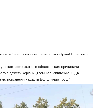
містили банер з гаслом «Зеленський-Труш! Поверніть
ід онкохворих жителів області, яким припинили
ого бюджету керівництвом Тернопільської ОДА.
а які пояснення надасть Вололимир Труш”.