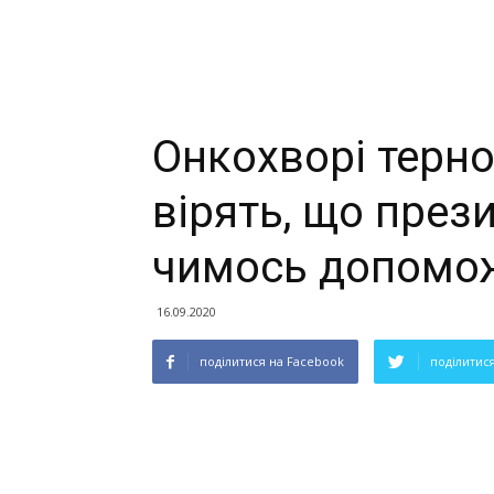
Онкохворі терн
вірять, що през
чимось допомож
16.09.2020
поділитися на Facebook
поділитися