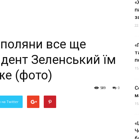
«
п
з
22
ополяни все ще
«
т
идент Зеленський їм
п
15
е (фото)
С
589
0
м
 на Twitter
15
«
Ч
б