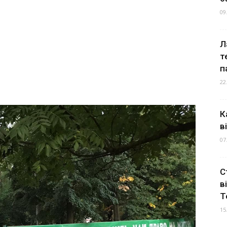
09
Л
т
п
22
К
в
07
С
в
Т
15