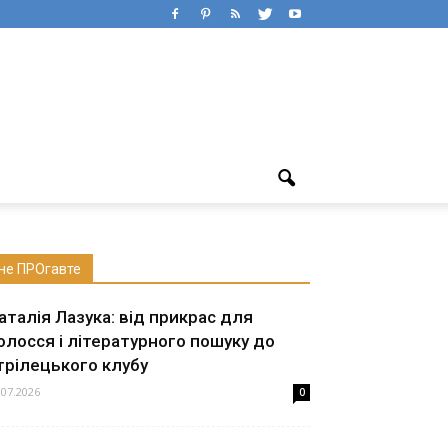
не ПРОгавте
аталія Лазука: від прикрас для
олосся і літературного пошуку до
трілецького клубу
.07.2026
0