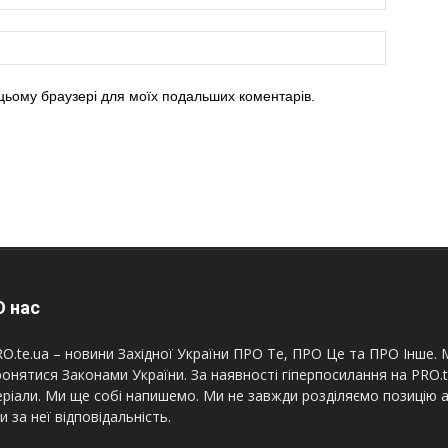
в цьому браузері для моїх подальших коментарів.
 нас
O.te.ua – новини Західної України ПРО Те, ПРО Це та ПРО Інше. М
онятися Законами України. За наявності гіперпосилання на PRO.
ріали. Ми ще собі напишемо. Ми не завжди розділяємо позицію а
и за неї відповідальність.