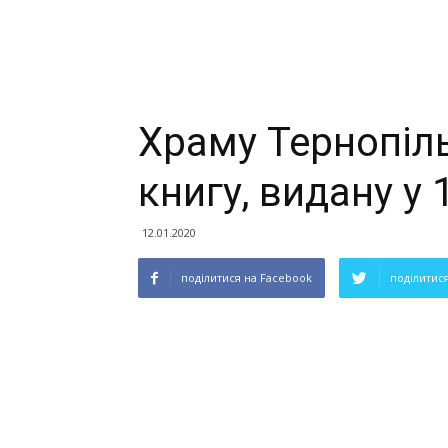
Храму Тернопіл
книгу, видану у 
12.01.2020
поділитися на Facebook
поділитися