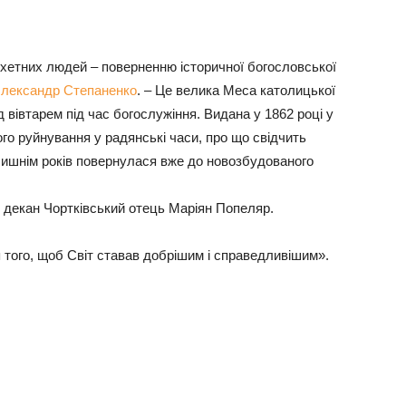
ляхетних людей – поверненню історичної богословської
лександр Степаненко
. – Це велика Меса католицької
д вівтарем під час богослужіння. Видана у 1862 році у
го руйнування у радянські часи, про що свідчить
 з лишнім років повернулася вже до новозбудованого
, декан Чортківський отець Маріян Попеляр.
 того, щоб Світ ставав добрішим і справедливішим».