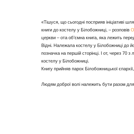
«Тішуся, що сьогодні посприяв ініціативі ш
книги до костелу у Білобожниці, – розповів
О
церкви – ота об’ємна книга, яка лежить пере
Відні. Належала костелу у Білобожниці до йо
позначка на першій сторінці. І от, через 70
костелу у Білобожниці.
Книгу прийняв парох Білобожницької єпархії
Людям доброї волі належить бути разом для