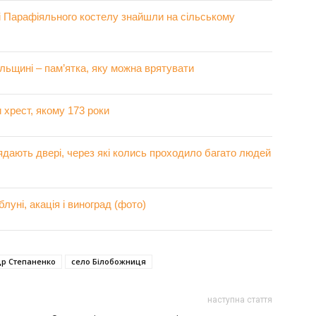
і Парафіяльного костелу знайшли на сільському
льщині – пам’ятка, яку можна врятувати
 хрест, якому 173 роки
ядають двері, через які колись проходило багато людей
луні, акація і виноград (фото)
р Степаненко
село Білобожниця
наступна стаття