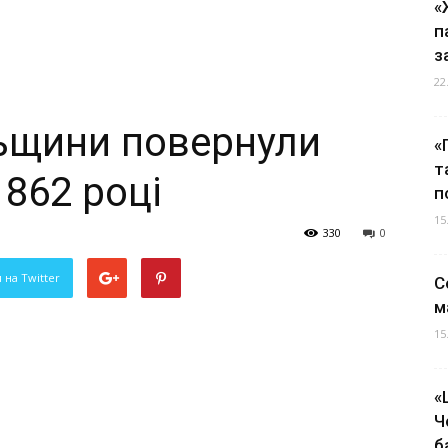
«
п
з
22
ьщини повернули
«
т
1862 році
п
15
330
0
 на Twitter
С
м
15
«
Ч
б