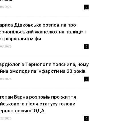
.04.2026
0
ариса Дідковська розповіла про
ернопільський «капелюх на палиці» і
атріархальні міфи
.03.2026
0
ардіолог з Тернополя пояснила, чому
ійна омолодила інфаркти на 20 років
.03.2026
0
тепан Барна розповів про життя
ійськового після статусу голови
ернопільської ОДА
.12.2025
0