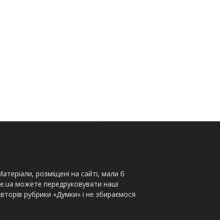
атеріали, розміщені на сайті, мали б
te.ua можете передруковувати наші
вторів рубрики «Думки» і не збираємося