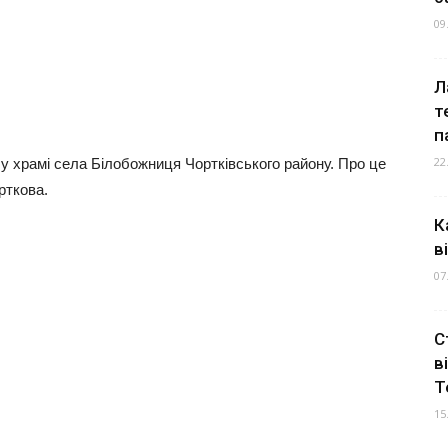
09
Л
т
п
22
и у храмі села Білобожниця Чортківського району. Про це
рткова.
К
в
07
С
в
Т
15