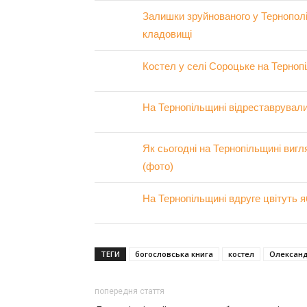
Залишки зруйнованого у Тернопол
кладовищі
Костел у селі Сороцьке на Тернопі
На Тернопільщині відреставрували
Як сьогодні на Тернопільщині вигл
(фото)
На Тернопільщині вдруге цвітуть яб
ТЕГИ
богословська книга
костел
Олександ
попередня стаття