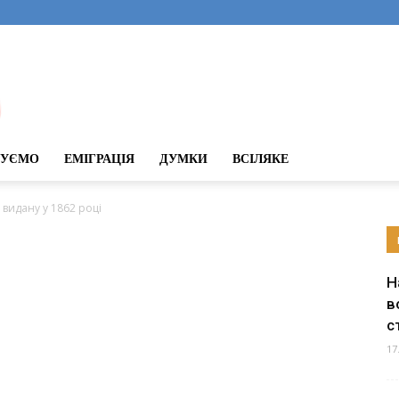
ДУЄМО
ЕМІГРАЦІЯ
ДУМКИ
ВСІЛЯКЕ
видану у 1862 році
Н
в
с
17