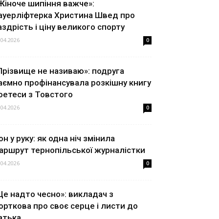
Жіноче шипіння важче»:
ауерліфтерка Христина Швед про
аздрість і ціну великого спорту
.04.2026
0
Прізвище не називаю»: подруга
аємно профінансувала розкішну книгу
оетеси з Товстого
.04.2026
0
он у руку: як одна ніч змінила
аршрут тернопільської журналістки
.04.2026
0
Це надто чесно»: викладач з
орткова про своє серце і листи до
атька