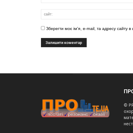
Зберегти моє ім'я, e-mail, та адресу сайту 
ПРО
© PR
охор
мате
нест