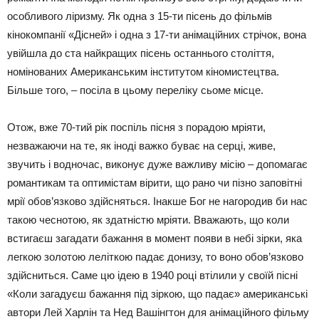
особливого ліризму. Як одна з 15-ти пісень до фільмів
кінокомпанії «Дісней» і одна з 17-ти анімаційних стрічок, вона
увійшла до ста найкращих пісень останнього століття,
номінованих Американським інститутом кіномистецтва.
Більше того, – посіла в цьому переліку сьоме місце.
Отож, вже 70-тий рік поспіль пісня з порадою мріяти,
незважаючи на те, як іноді важко буває на серці, живе,
звучить і водночас, виконує дуже важливу місію – допомагає
романтикам та оптимістам вірити, що рано чи пізно заповітні
мрії обов’язково здійсняться. Інакше Бог не нагородив би нас
такою чеснотою, як здатністю мріяти. Вважають, що коли
встигаєш загадати бажання в момент появи в небі зірки, яка
легкою золотою леліткою падає донизу, то воно обов’язково
здійсниться. Саме цю ідею в 1940 році втілили у своїй пісні
«Коли загадуєш бажання під зіркою, що падає» американські
автори Лей Харлін та Нед Вашінгтон для анімаційного фільму