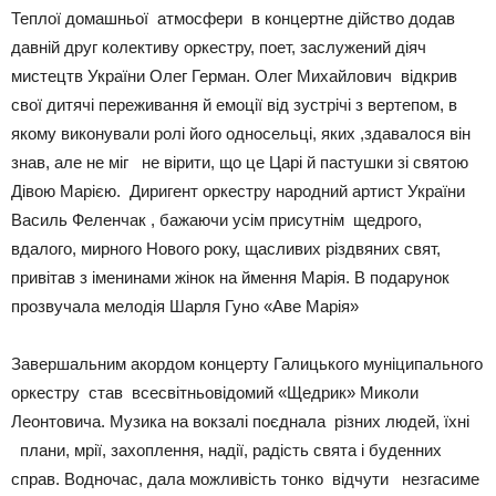
Теплої домашньої атмосфери в концертне дійство додав
давній друг колективу оркестру, поет, заслужений діяч
мистецтв України Олег Герман. Олег Михайлович відкрив
свої дитячі переживання й емоції від зустрічі з вертепом, в
якому виконували ролі його односельці, яких ,здавалося він
знав, але не міг не вірити, що це Царі й пастушки зі святою
Дівою Марією. Диригент оркестру народний артист України
Василь Феленчак , бажаючи усім присутнім щедрого,
вдалого, мирного Нового року, щасливих різдвяних свят,
привітав з іменинами жінок на ймення Марія. В подарунок
прозвучала мелодія Шарля Гуно «Аве Марія»
Завершальним акордом концерту Галицького муніципального
оркестру став всесвітньовідомий «Щедрик» Миколи
Леонтовича. Музика на вокзалі поєднала різних людей, їхні
плани, мрії, захоплення, надії, радість свята і буденних
справ. Водночас, дала можливість тонко відчути незгасиме