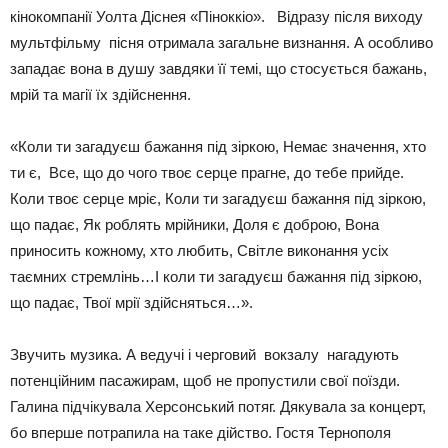
кінокомпанії Уолта Діснея «Піноккіо». Відразу після виходу
мультфільму пісня отримала загальне визнання. А особливо
западає вона в душу завдяки її темі, що стосується бажань,
мрій та магії їх здійснення.
«Коли ти загадуєш бажання під зіркою, Немає значення, хто
ти є, Все, що до чого твоє серце прагне, до тебе прийде.
Коли твоє серце мріє, Коли ти загадуєш бажання під зіркою,
що падає, Як роблять мрійники, Доля є доброю, Вона
приносить кожному, хто любить, Світле виконання усіх
таємних стремлінь…І коли ти загадуєш бажання під зіркою,
що падає, Твої мрії здійсняться…».
Звучить музика. А ведучі і черговий вокзалу нагадують
потенційним пасажирам, щоб не пропустили свої поїзди.
Галина підчікувала Херсонський потяг. Дякувала за концерт,
бо вперше потрапила на таке дійство. Гостя Тернополя