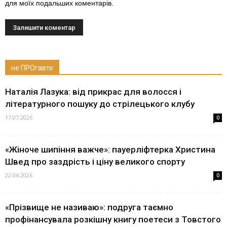
для моїх подальших коментарів.
не ПРОгавте
Наталія Лазука: від прикрас для волосся і
літературного пошуку до стрілецького клубу
17.07.2026
0
«Жіноче шипіння важче»: пауерліфтерка Христина
Швед про заздрість і ціну великого спорту
22.04.2026
0
«Прізвище не називаю»: подруга таємно
профінансувала розкішну книгу поетеси з Товстого