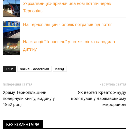
Укрзалізниця» призначила нові потяги через
Тернопіль
На Тернопільщині чоловік потрапив під потяг
На станції “Тернопіль” у потязі жінка народила
дитину
ТЕГИ
Василь Феленчак
поїзд
попередня стаття
наступна стаття
Храму Тернопільщини
Як вертеп Креатор-Буду
повернули книгу, видану у
колядував у Варшавському
1862 році
мікрорайоні
БЕЗ КОМЕНТАРІВ