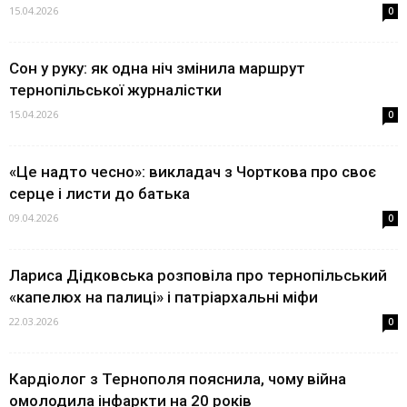
15.04.2026
0
Сон у руку: як одна ніч змінила маршрут
тернопільської журналістки
15.04.2026
0
«Це надто чесно»: викладач з Чорткова про своє
серце і листи до батька
09.04.2026
0
Лариса Дідковська розповіла про тернопільський
«капелюх на палиці» і патріархальні міфи
22.03.2026
0
Кардіолог з Тернополя пояснила, чому війна
омолодила інфаркти на 20 років