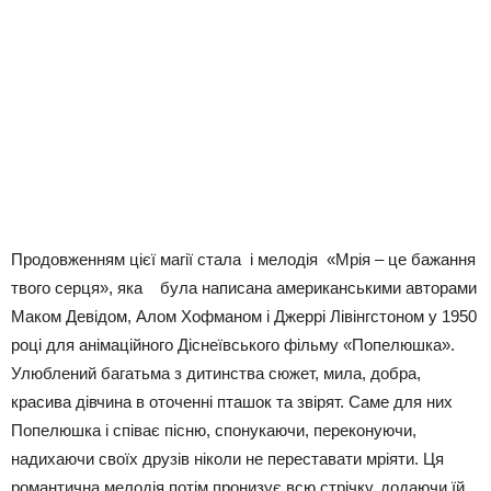
Продовженням цієї магії стала і мелодія «Мрія – це бажання
твого серця», яка була написана американськими авторами
Маком Девідом, Алом Хофманом і Джеррі Лівінгстоном у 1950
році для анімаційного Діснеївського фільму «Попелюшка».
Улюблений багатьма з дитинства сюжет, мила, добра,
красива дівчина в оточенні пташок та звірят. Саме для них
Попелюшка і співає пісню, спонукаючи, переконуючи,
надихаючи своїх друзів ніколи не переставати мріяти. Ця
романтична мелодія потім пронизує всю стрічку, додаючи їй