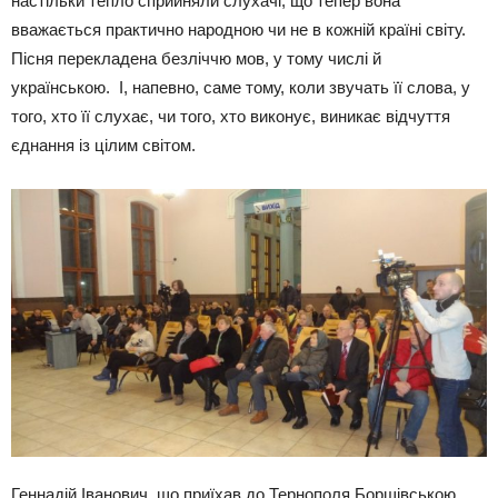
настільки тепло сприйняли слухачі, що тепер вона
вважається практично народною чи не в кожній країні світу.
Пісня перекладена безліччю мов, у тому числі й
українською. І, напевно, саме тому, коли звучать її слова, у
того, хто її слухає, чи того, хто виконує, виникає відчуття
єднання із цілим світом.
Геннадій Іванович, що приїхав до Тернополя Борщівською