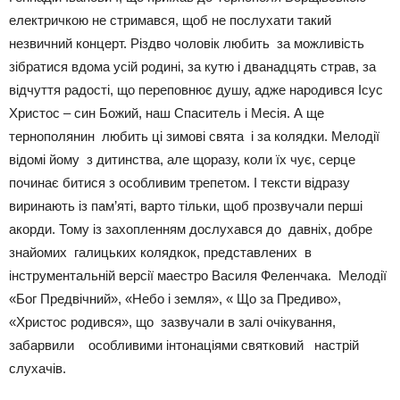
електричкою не стримався, щоб не послухати такий
незвичний концерт. Різдво чоловік любить за можливість
зібратися вдома усій родині, за кутю і дванадцять страв, за
відчуття радості, що переповнює душу, адже народився Ісус
Христос – син Божий, наш Спаситель і Месія. А ще
тернополянин любить ці зимові свята і за колядки. Мелодії
відомі йому з дитинства, але щоразу, коли їх чує, серце
починає битися з особливим трепетом. І тексти відразу
виринають із пам’яті, варто тільки, щоб прозвучали перші
акорди. Тому із захопленням дослухався до давніх, добре
знайомих галицьких колядкок, представлених в
інструментальній версії маестро Василя Феленчака. Мелодії
«Бог Предвічний», «Небо і земля», « Що за Предиво»,
«Христос родився», що зазвучали в залі очікування,
забарвили особливими інтонаціями святковий настрій
слухачів.