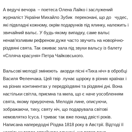
А ведучі вечора – поетеса Олена Лайко і заслужений
журналіст України Михайло Зубик переконані, що до чудес,
які підвладні кожному, окрім подарунків під ялинку, належить і
звичайний вальс. У будь-якому випадку, саме вальс
ненав’язливим рефреном дуже часто звучить на новорічно-
різдвяні свята. Так оживає зала під звуки вальсу із балету
«Спляча красуня» Петра Чайковського.
Вальсові мелодії змінюють акорди пісні «Тиха ніч» в обробці
Василя Феленчака. Цей твір лунає щороку в різних країнах і
на різних континентах у передріздвяні та різдвяні дні. Вона
настільки світла, приємна та мила, що є наче уособленням
свята, якому приурочена. Мелодія лине, описуючи,
зображаючи, тиху, святу ніч, що подарувала світові
немовлятко Ісуса. І триває так вже понад двісті років.
Написана напередодні Різдва 1818 року в Австрії. Відтоді її