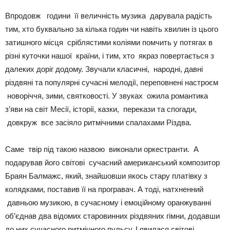
Впродовж години її величність музика дарувала радість
тим, хто буквально за кілька годин чи навіть хвилин із цього
затишного місця сріблястими коліями помчить у потягах в
різні куточки нашої країни, і тим, хто якраз повертається з
далеких доріг додому. Звучали класичні, народні, давні
різдвяні та популярні сучасні мелодії, переповнені настроєм
новоріччя, зими, святковості. У звуках ожила романтика
з’яви на світ Месії, історії, казки, перекази та спогади,
довкруж все засіяло ритмічними спалахами Різдва.
Саме твір під такою назвою виконали оркестранти. А
подарував його світові сучасний американський композитор
Браян Балмажс, який, знайшовши якось стару платівку з
колядками, поставив її на програвач. А тоді, натхненний
давньою музикою, в сучасному і емоційному оранжуванні
об’єднав два відомих старовинних різдвяних гімни, додавши
до них сучасного ритмічного пульсу. І явилася світові