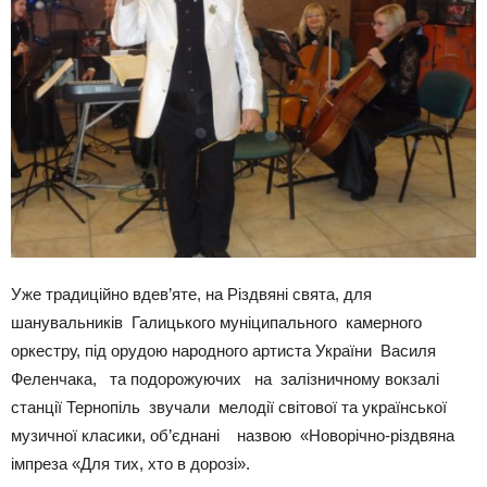
Уже традиційно вдев’яте, на Різдвяні свята, для
шанувальників Галицького муніципального камерного
оркестру, під орудою народного артиста України Василя
Феленчака, та подорожуючих на залізничному вокзалі
станції Тернопіль звучали мелодії світової та української
музичної класики, об’єднані назвою «Новорічно-різдвяна
імпреза «Для тих, хто в дорозі».