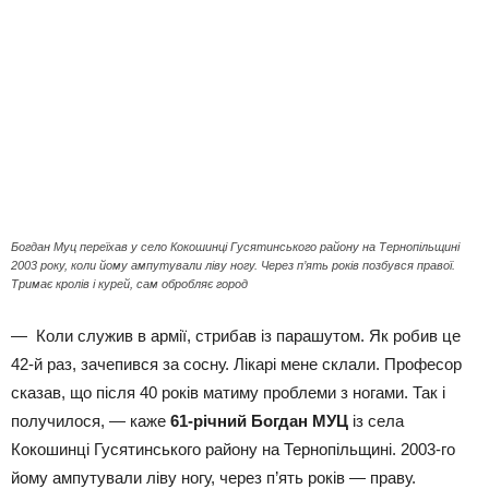
Богдан Муц переїхав у село Кокошинці Гусятинського району на Тернопільщині
2003 року, коли йому ампутували ліву ногу. Через п’ять років позбувся правої.
Тримає кролів і курей, сам обробляє город
— Коли служив в армії, стрибав із парашутом. Як робив це
42-й раз, зачепився за сосну. Лікарі мене склали. Професор
сказав, що після 40 років матиму проблеми з ногами. Так і
получилося, — каже
61-річний Богдан
МУЦ
із села
Кокошинці Гусятинського району на Тернопільщині. 2003-го
йому ампутували ліву ногу, через п’ять років — праву.