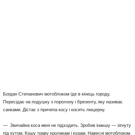
Богдан Степанович мотоблоком їде в кінець городу.
Пересідає на подушку з поролону і брезенту, яку називає
санками. Дістає з причепа косу і косить люцерну.
— Звичайна коса мені не підходить. Зробив інакшу — зігнуту
під кутом. Кошу траву кроликам і курам. Навесні мотоблоком