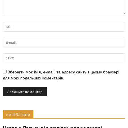
Зберегти моє ім'я, e-mail, та адресу сайту в цьому браузері
для моїх подальших коментарів.
не ПРОгавте
Наталія Лазука: від прикрас для волосся і