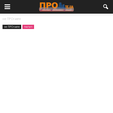
не ПРОгавте
не ПРОгавте
постаті