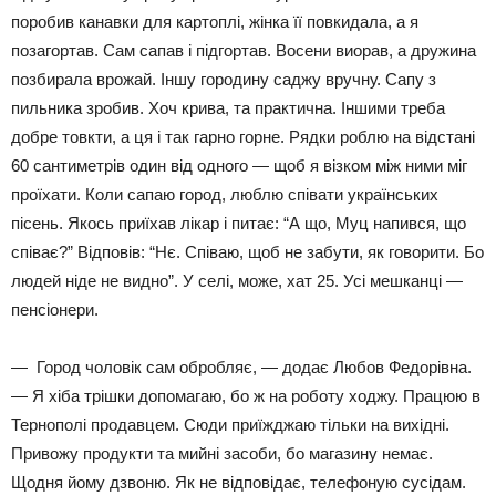
поробив канавки для картоплі, жінка її повкидала, а я
позагортав. Сам сапав і підгортав. Восени виорав, а дружина
позбирала врожай. Іншу городину саджу вручну. Сапу з
пильника зробив. Хоч крива, та практична. Іншими треба
добре товкти, а ця і так гарно горне. Рядки роблю на відстані
60 сантиметрів один від одного — щоб я візком між ними міг
проїхати. Коли сапаю город, люблю співати українських
пісень. Якось приїхав лікар і питає: “А що, Муц напився, що
співає?” Відповів: “Нє. Співаю, щоб не забути, як говорити. Бо
людей ніде не видно”. У селі, може, хат 25. Усі мешканці —
пенсіонери.
— Город чоловік сам обробляє, — додає Любов Федорівна.
— Я хіба трішки допомагаю, бо ж на роботу ходжу. Працюю в
Тернополі продавцем. Сюди приїжджаю тільки на вихідні.
Привожу продукти та мийні засоби, бо магазину немає.
Щодня йому дзвоню. Як не відповідає, телефоную сусідам.