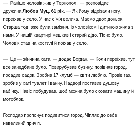
— Раніше чоловік жив у Тернополі, — розповідає
дружина
Любов Муц, 61 рік
. — Як йому відрізали ногу,
переїхав у село. У нас сім’я велика. Маємо двох доньок.
Старша тоді вже була заміжня. Із чоловіком і дитиною жила з
нами. У нашій квартирі мешкав і старий дідо. Тісно було.
Чоловік став на костилі й поїхав у село.
— Це — жінчина хата, — додає Богдан. — Коли переїхав, тут
все занедбане було. Повирубував бузину, порівняв город,
посадив садок. Зробив 17 клумб — квіти люблю. Провів газ,
зробив у хаті туалет і ванну. Надворі поставив душову
кабінку. Навіс побудував, щоб можна було сховати машину й
мотоблок.
Господар пропонує подивитися город. Чіпляє до себе
невеликий причіп.