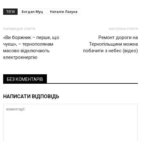
ТЕГИ
Богдан Муц
Наталія Лазука
попередня стаття
наступна стаття
«Ви боржник – перше, що
Ремонт дороги на
чуєш», – тернополянам
Тернопільщини можна
масово відключають
побачити з небес (відео)
електроенергію
БЕЗ КОМЕНТАРІВ
НАПИСАТИ ВІДПОВІДЬ