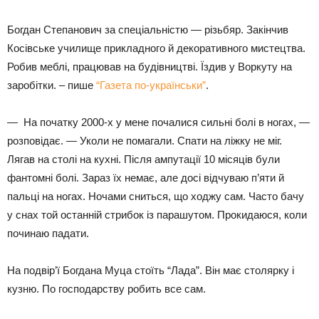
Богдан Степанович за спеціальністю — різьбяр. Закінчив
Косівське училище прикладного й декоративного мистецтва.
Робив меблі, працював на будівництві. Їздив у Воркуту на
заробітки. – пише
“Газета по-українськи”
.
— На початку 2000-х у мене почалися сильні болі в ногах, —
розповідає. — Уколи не помагали. Спати на ліжку не міг.
Лягав на столі на кухні. Після ампутації 10 місяців були
фантомні болі. Зараз їх немає, але досі відчуваю п’яти й
пальці на ногах. Ночами сниться, що ходжу сам. Часто бачу
у снах той останній стрибок із парашутом. Прокидаюся, коли
починаю падати.
На подвір’ї Богдана Муца стоїть “Лада”. Він має столярку і
кузню. По господарству робить все сам.