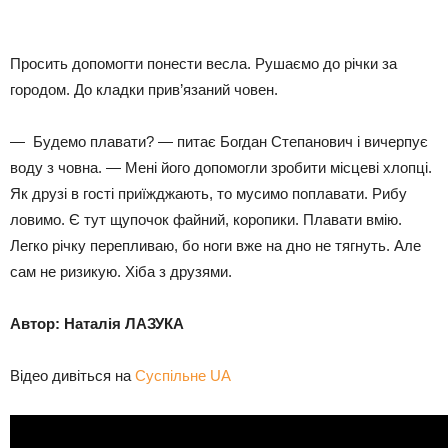
Просить допомогти понести весла. Рушаємо до річки за
городом. До кладки прив’язаний човен.
— Будемо плавати? — питає Богдан Степанович і вичерпує
воду з човна. — Мені його допомогли зробити місцеві хлопці.
Як друзі в гості приїжджають, то мусимо поплавати. Рибу
ловимо. Є тут щупочок файний, коропики. Плавати вмію.
Легко річку перепливаю, бо ноги вже на дно не тягнуть. Але
сам не ризикую. Хіба з друзями.
Автор:
Наталія ЛАЗУКА
Відео дивіться на
Суспільне UА