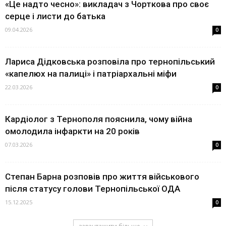
«Це надто чесно»: викладач з Чорткова про своє
серце і листи до батька
09.04.2026
0
Лариса Дідковська розповіла про тернопільський
«капелюх на палиці» і патріархальні міфи
22.03.2026
0
Кардіолог з Тернополя пояснила, чому війна
омолодила інфаркти на 20 років
07.03.2026
0
Степан Барна розповів про життя військового
після статусу голови Тернопільської ОДА
15.12.2025
0