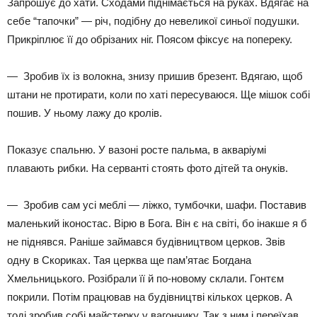
Запрошує до хати. Сходами піднімається на руках. Вдягає на
себе “тапочки” — річ, подібну до невеликої синьої подушки.
Прикріплює її до обрізаних ніг. Поясом фіксує на попереку.
— Зробив їх із волокна, знизу пришив брезент. Вдягаю, щоб
штани не протирати, коли по хаті пересуваюся. Ще мішок собі
пошив. У ньому лажу до кролів.
Показує спальню. У вазоні росте пальма, в акваріумі
плавають рибки. На серванті стоять фото дітей та онуків.
— Зробив сам усі меблі — ліжко, тумбочки, шафи. Поставив
маленький іконостас. Вірю в Бога. Він є на світі, бо інакше я б
не піднявся. Раніше зай­мався будівництвом церков. Звів
одну в Скориках. Тая церква ще пам’ятає Богдана
Хмельницького. Розібрали її й по-­новому склали. Гонтєм
покрили. Потім працював на будівництві кількох церков. А
тоді зробив собі майстерку у вагончику. Так з ним і переїхав