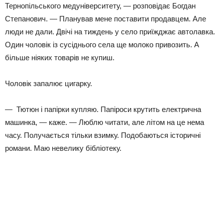
Тернопільського медуніверситету, — розповідає Богдан
Степанович. — Планував мене поставити продавцем. Але
люди не дали. Двічі на тиждень у село приїжджає автолавка.
Один чоловік із сусіднього села ще молоко привозить. А
більше ніяких товарів не купиш.
Чоловік запалює цигарку.
— Тютюн і папірки купляю. Папіроси крутить електрична
машинка, — каже. — Люблю читати, але літом на це нема
часу. Получається тільки взимку. Подобаються історичні
романи. Маю невелику бібліотеку.