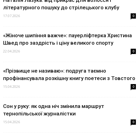
літературного пошуку до стрілецького клубу
17.07.2026
0
«Жіноче шипіння важче»: пауерліфтерка Христина
Швед про заздрість і ціну великого спорту
22.04.2026
0
«Прізвище не називаю»: подруга таємно
профінансувала розкішну книгу поетеси з Товстого
15.04.2026
0
Сон у руку: як одна ніч змінила маршрут
тернопільської журналістки
15.04.2026
0