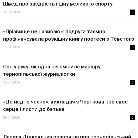
Швед про заздрість і ціну великого спорту
22.04.2026
0
«Прізвище не називаю»: подруга таємно
профінансувала розкішну книгу поетеси з Товстого
15.04.2026
0
Сон у руку: як одна ніч змінила маршрут
тернопільської журналістки
15.04.2026
0
«Це надто чесно»: викладач з Чорткова про своє
серце і листи до батька
09.04.2026
0
Лариса Дідковська розповіла про тернопільський