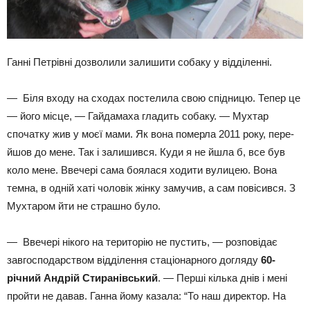
Ганні Петрівні дозволили залишити собаку у відділенні.
— Біля входу на сходах постелила свою спідницю. Тепер це
— його місце, — Гайдамаха гладить собаку. — Мухтар
спочатку жив у моєї мами. Як вона померла 2011 року, пере­
йшов до мене. Так і залишився. Куди я не йшла б, все був
коло мене. Ввечері сама боялася ходити вулицею. Вона
темна, в одній хаті ­чоловік жінку замучив, а сам повісився. З
Мухтаром йти не страшно було.
— Ввечері нікого на територію не пустить, — розповідає
завгосподарством відділення стаціонарного догляду
60-
річний Андрій Стиранівський
. — Перші кілька днів і мені
пройти не давав. Ганна йому казала: “То наш директор. На