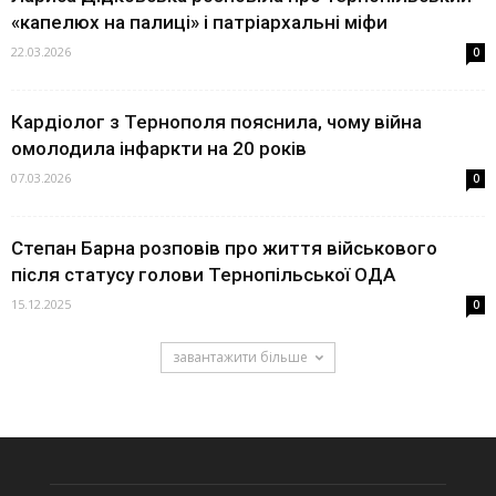
«капелюх на палиці» і патріархальні міфи
22.03.2026
0
Кардіолог з Тернополя пояснила, чому війна
омолодила інфаркти на 20 років
07.03.2026
0
Степан Барна розповів про життя військового
після статусу голови Тернопільської ОДА
15.12.2025
0
завантажити більше