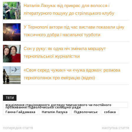
Наталія Лазука: від прикрас для волосся і
літературного пошуку до стрілецького клубу
У Тернополі актори під час вистави показали ціну
токсичного добра і насильної турботи
Сон у руку: як одна ніч змінила маршрут
тернопільської журналістки
«Своя серед чужих» чи «чужа вдома»: розмова
тернополянок про еміграцію (відео)
ТЕГИ
відділення стаціонарного догляду тимчасового чи постійного
проживання Підволочиської селищної ради
Ганна Гайдамаха
Наталія Лазука
Підволочиськ
собака
попередня стаття
наступна стаття