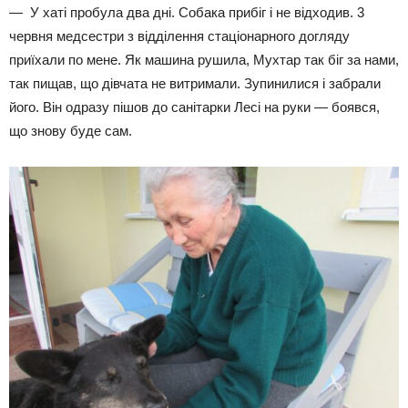
— У хаті пробула два дні. Собака прибіг і не відходив. 3
червня медсестри з відділення стаціонарного догляду
приїхали по мене. Як машина рушила, Мухтар так біг за нами,
так пищав, що дів­чата не витримали. Зупинилися і забрали
його. Він одразу пішов до санітарки Лесі на руки — боявся,
що знову буде сам.