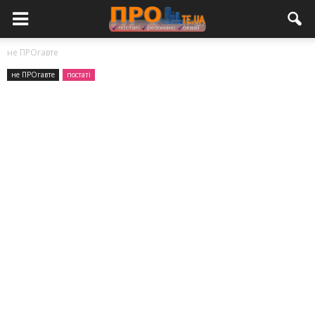
не ПРОгавте
не ПРОгавте
постаті