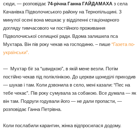
сюди, — розповідає
74-річна Ганна
ГАЙДАМАХА
з села
Качанівка Підволочиського району на Тернопільщині. З
минулої осені вона мешкає у відділенні стаціонарного
догляду тимчасового чи постійного проживання
Підволочиської селищної ради. Вдома залишила пса
Мухтара. Він пів року чекав на господиню. – пише
“Газета по-
українськи”.
— Мухтар біг за “швидкою”, в якій мене везли. Потім
постійно чекав під поліклінікою. До церкви щонеділі приходив
— шукав і там. Коли дзвонила в село, мені казали: “Пес на
тебе чекає”. Пів року сумувала за собакою. Все думала — як
він там. Подруги годували його — не дали пропасти, —
розповідає Ганна Петрівна.
Коли послабили карантин, жінка відпросилася додому.