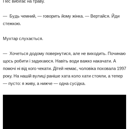
Пес вибігає на траву.
— Будь чемний, — говорить йому жінка. — Вертайся. Йди
стежкою.
Мухтар слухається.
— Хочеться додому повернутися, але не виходить. Починаю
щось робити і задихаюся. Навіть води важко накачати. А
помочі ні від кого чекати. Дітей немає, чоловіка поховала 1997
року. На нашій вулиці раніше хата коло хати стояли, а тепер
— пусто: я живу, а нижче — одна сусідка.