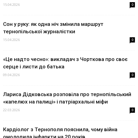
15.04.2026
0
Сон у руку: як одна ніч змінила маршрут
тернопільської журналістки
15.04.2026
0
«Це надто чесно»: викладач з Чорткова про своє
серце і листи до батька
09.04.2026
0
Лариса Дідковська розповіла про тернопільський
«капелюх на палиці» і патріархальні міфи
22.03.2026
0
Кардіолог з Тернополя пояснила, чому війна
омолодила інфаркти на 20 років