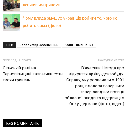
«свинячим грипом»
Чому влада змушує українців робити те, чого не
робить сама (фото)
ТЕГИ
Володимир Зеленський
Юлія Тимошенко
попередня стаття
наступна стаття
Сільській раді на
В’ячеслав Негода про
Тернопільщині заплатили сотні
відкриття архіву-довгобуду:
тисяч гривень
Справу, яку розпочали у 1991
році, вдалося завершити
тепер завдяки позиції
обласної влади та підтримці з
боку держави (фото, відео)
БЕЗ КОМЕНТАРІВ