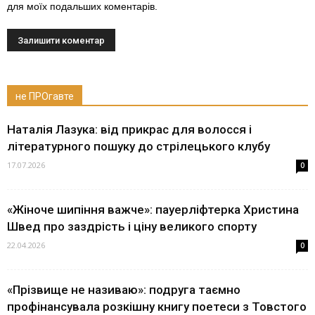
для моїх подальших коментарів.
не ПРОгавте
Наталія Лазука: від прикрас для волосся і
літературного пошуку до стрілецького клубу
17.07.2026
0
«Жіноче шипіння важче»: пауерліфтерка Христина
Швед про заздрість і ціну великого спорту
22.04.2026
0
«Прізвище не називаю»: подруга таємно
профінансувала розкішну книгу поетеси з Товстого