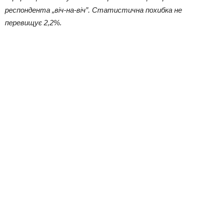
респондента „віч-на-віч”. Статистична похибка не
перевищує 2,2%.