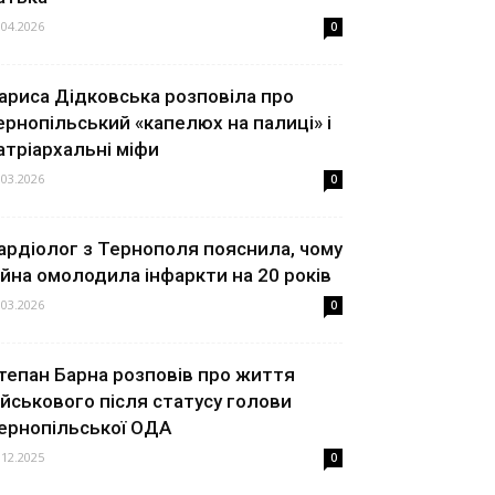
.04.2026
0
ариса Дідковська розповіла про
ернопільський «капелюх на палиці» і
атріархальні міфи
.03.2026
0
ардіолог з Тернополя пояснила, чому
ійна омолодила інфаркти на 20 років
.03.2026
0
тепан Барна розповів про життя
ійськового після статусу голови
ернопільської ОДА
.12.2025
0