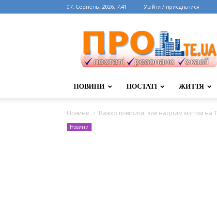
07, Серпень, 2026, 7:41
Увійти / приєднатися
НОВИНИ
ПОСТАТІ
ЖИТТЯ
Новини
Важко повірити, але над цим містом на Т
Новини