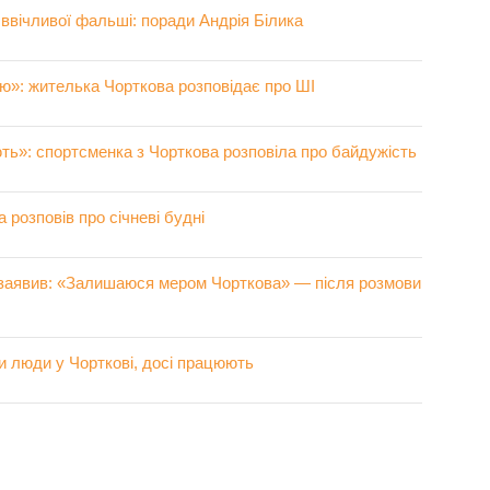
д ввічливої фальші: поради Андрія Білика
лю»: жителька Чорткова розповідає про ШІ
ють»: спортсменка з Чорткова розповіла про байдужість
 розповів про січневі будні
заявив: «Залишаюся мером Чорткова» — після розмови
ли люди у Чорткові, досі працюють