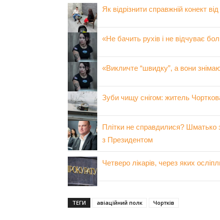
Як відрізнити справжній конект ві
«Не бачить рухів і не відчуває бо
«Викличте “швидку”, а вони зніма
Зуби чищу снігом: житель Чорткова
Плітки не справдилися? Шматько 
з Президентом
Четверо лікарів, через яких осліп
ТЕГИ
авіаційний полк
Чортків