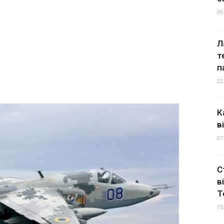
09
Л
т
п
22
К
в
07
С
в
Т
15