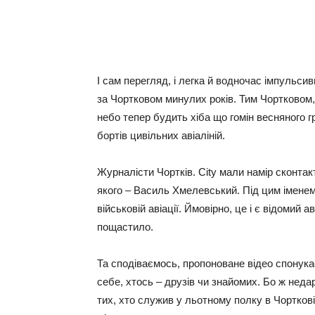
І сам перегляд, і легка й водночас імпульс
за Чортковом минулих років. Тим Чортковом,
небо тепер будить хіба що гомін весняного 
бортів цивільних авіаліній.
Журналісти Чортків. City мали намір сконтакт
якого – Василь Хмелевський. Під цим іменем
військовій авіації. Ймовірно, це і є відомий 
пощастило.
Та сподіваємось, пропоноване відео спонукає
себе, хтось – друзів чи знайомих. Бо ж неда
тих, хто служив у льотному полку в Чорткові