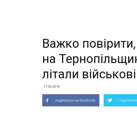
Важко повірити,
на Тернопільщин
літали військові
17.03.2019
поділитися на Facebook
поділитися