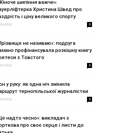
Жіноче шипіння важче»:
ауерліфтерка Христина Швед про
аздрість і ціну великого спорту
.04.2026
0
Прізвище не називаю»: подруга
аємно профінансувала розкішну книгу
оетеси з Товстого
.04.2026
0
он у руку: як одна ніч змінила
аршрут тернопільської журналістки
.04.2026
0
Це надто чесно»: викладач з
орткова про своє серце і листи до
атька