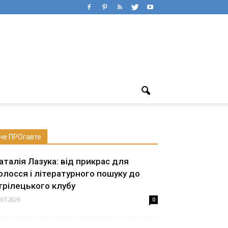
не ПРОгавте
аталія Лазука: від прикрас для
олосся і літературного пошуку до
трілецького клубу
.07.2026
0