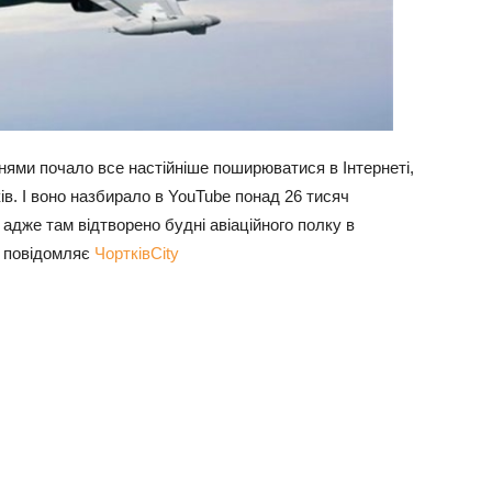
нями почало все настійніше поширюватися в Інтернеті,
ків. І воно назбирало в YouTube понад 26 тисяч
 адже там відтворено будні авіаційного полку в
 – повідомляє
ЧортківCity