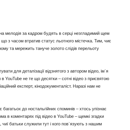
ивна мелодія за кадром будять в серці незгладимий щем
 що з часом втратив статус льотного містечка. Тим, чиє
грому та мережить тануче золото слідів перельоту
увати для деталізації відзнятого з автором відео, ім`я
 в YouTube не те що десятки – сотні відео з присвятою
авіаційний експерт, кінодокументаліст. Наразі нам не
 багатьох до ностальгійних споминів – хтось упізнає
рма в коментарях під відео в YouTube – щемкі згадки
, чиї батьки служили тут і кого пов`язують з нашим