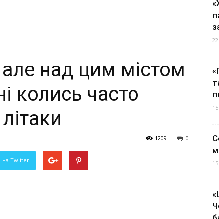
«
п
з
22
 але над цим містом
«
т
і колись часто
п
15
 літаки
С
1209
0
м
 на Twitter
15
«
Ч
б