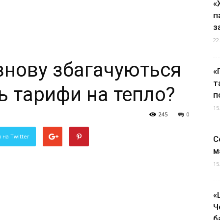
«
п
з
22
 знову збагачуються
«
т
ь тарифи на тепло?
п
15
245
0
 на Twitter
С
м
15
«
Ч
б