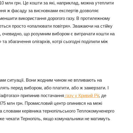
 млн грн. Це кошти за які, наприклад, можна утеплити
ння ж фасаду за висновками експертів дозволяє
зменшити використання дорогого газу. В протилежному
еться просто «опалювати повітря». Зважаючи на стійку
ів, очевидно, що розумним вибором є витрачати кошти на
» та збагачення олігархів, котрі сьогодні поділили між
ми ситуації. Вони жодним чином не впливають на
лять перед вибором, або платити, або ж замерзати. І
«Нафтогаз» припинив постачання
газу у Кривий Ріг
, де
375 млн грн. Промисловий центр опинився на межі
за словами керівника тернопільського Теплокомуненерго
же чекати Тернопіль, якщо комунальники не матимуть