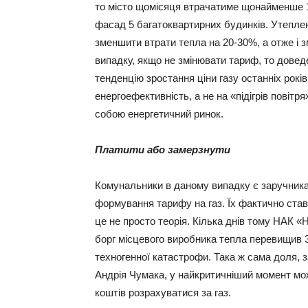
то місто щомісяця втрачатиме щонайменше 10
фасад 5 багатоквартирних будинків. Утепле
зменшити втрати тепла на 20-30%, а отже і 
випадку, якщо не змінювати тариф, то довед
тенденцію зростання ціни газу останніх рок
енергоефективність, а не на «підігрів повітря
собою енергетичний ринок.
Платити або замерзнути
Комунальники в даному випадку є заручника
формування тарифу на газ. Їх фактично став
це не просто теорія. Кілька днів тому НАК 
борг місцевого виробника тепла перевищив 
техногенної катастрофи. Така ж сама доля, 
Андрія Чумака, у найкритичніший момент мо
коштів розрахуватися за газ.