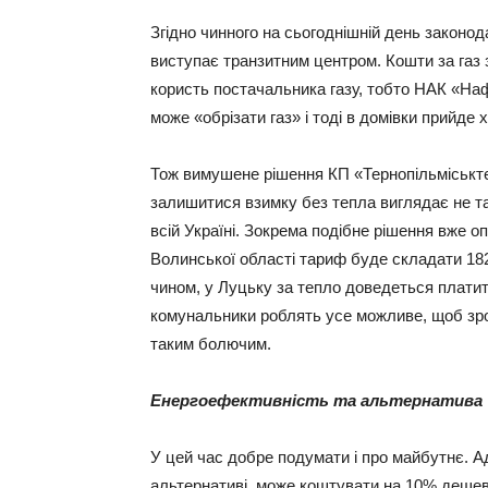
Згідно чинного на сьогоднішній день законо
виступає транзитним центром. Кошти за газ 
користь постачальника газу, тобто НАК «Наф
може «обрізати газ» і тоді в домівки прийде 
Тож вимушене рішення КП «Тернопільміськте
залишитися взимку без тепла виглядає не та
всій Україні. Зокрема подібне рішення вже
Волинської області тариф буде складати 1828
чином, у Луцьку за тепло доведеться плати
комунальники роблять усе можливе, щоб зрос
таким болючим.
Енергоефективність та альтернатива
У цей час добре подумати і про майбутнє. А
альтернативі, може коштувати на 10% дешев