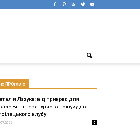
не ПРОгавте
аталія Лазука: від прикрас для
олосся і літературного пошуку до
трілецького клубу
.07.2026
0