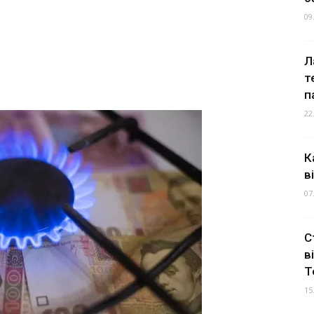
09
Л
т
п
22
К
в
07
С
в
Т
15