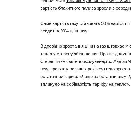
підприємств
теплокомуненерго (ТКЕ) – 8 361,
вартість блакитного палива зросла в середн
Саме вартість газу становить 90% вартості т
«сидить» 90% ціни газу.
Відповідно зростання ціни на газ штовхає м
тепло у сторону збільшення. Про це днями н
«Тернопільміськтеплокомуненерго» Андрій Ч
газу, протягом останніх років суттєво зросла
остаточний тариф. «Лише за останній рік у 2,
вплинуло на собівартість тарифу на тепло», 