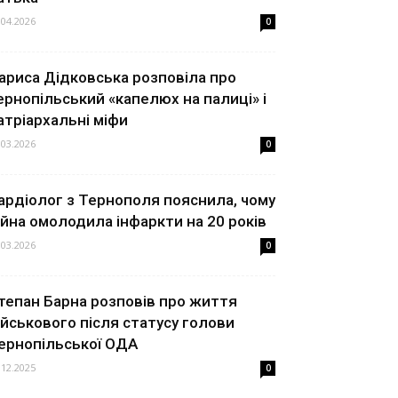
.04.2026
0
ариса Дідковська розповіла про
ернопільський «капелюх на палиці» і
атріархальні міфи
.03.2026
0
ардіолог з Тернополя пояснила, чому
ійна омолодила інфаркти на 20 років
.03.2026
0
тепан Барна розповів про життя
ійськового після статусу голови
ернопільської ОДА
.12.2025
0