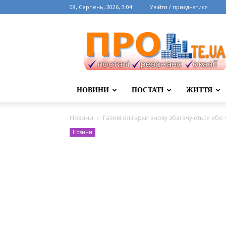
08, Серпень, 2026, 3:04
Увійти / приєднатися
НОВИНИ
ПОСТАТІ
ЖИТТЯ
Новини
Газові олігархи знову збагачуються або
Новини