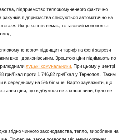
давства, підприємство теплокомуненерго фактично
з рахунків підприємства списуються автоматично на
тогаз». Якщо коштів немає, то газовий монополіст
холод.
плокомуненерго» підвищити тариф на фоні загрози
ким вже і драконівським. Зрештою ціни піднімають по
 оприлюднили
луцькі комунальники.
При цьому у центрі
 грн/Гкал проти 1 746,82 грн/Гкал у Тернополі. Таким
ти в середньому на 5% більше. Варто зауважити, що
тання ціни, що відбулося не з їхньої вини, було не
дже згідно чинного законодавства, тепло, вироблене на
ше. По-перше, закон дозволяє місцевим органам